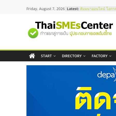
Skip
Friday, August 7, 2026
Latest:
อยากหาเงินทุน เพิ่มสภ
to
เริ่มยังไงให้ผ่านฉลุย
content
สัมมนาออนไลน์ โอกาส
บริการน้ำมัน Shell
"ศูนย์
สัมมนาลงทุน แฟรนไชส
ThaiFranchise Meet U
ไชส์ ครั้งที่ 8
รวม
ร้านเครื่องเสียงคุณภาพ
โซลูชันระบบภาพและเ
บริษัท Cybersecurity 
START
DIRECTORY
FACTORY
ข้อมูล
วิธีเลือกผู้ให้บริการให
โจทย์ธุรกิจ
ธุรกิจ
SME
แห่ง