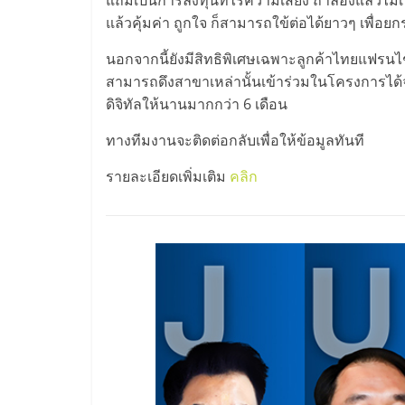
และ
แล้วคุ้มค่า ถูกใจ ก็สามารถใข้ต่อได้ยาวๆ เพื่อยกระ
ขยาย
นอกจากนี้ยังมีสิทธิพิเศษเฉพาะลูกค้าไทยแฟรนไช
สามารถดึงสาขาเหล่านั้นเข้าร่วมในโครงการได
ดิจิทัลให้นานมากกว่า 6 เดือน
สา
ทางทีมงานจะติดต่อกลับเพื่อให้ข้อมูลทันที
ขา
รายละเอียดเพิ่มเติม
คลิก
แฟ
รน
ไชส์,
ศูนย์