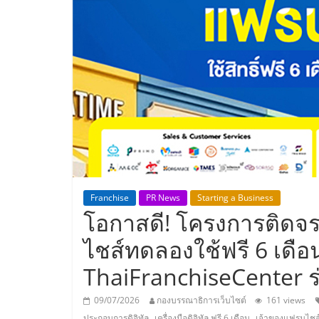
ประเทศไทย,
ThaiSMEsCenter
รวม
ธุรกิจ
เอ
ส
Franchise
PR News
Starting a Business
โอกาสดี! โครงการติด
เอ็
ไชส์ทดลองใช้ฟรี 6 เดือ
มอี
ThaiFranchiseCenter ร
09/07/2026
กองบรรณาธิการเว็บไซต์
161 views
,
,
ประกอบการดิจิทัล
เครื่องมือดิจิทัล ฟรี 6 เดือน
เจ้าของแฟรนไชส