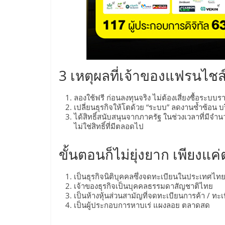
ไชส์
แฟ
รน
3 เหตุผลที่เจ้าของแฟรนไช
ไชส์
ลองใช้ฟรี ก่อนลงทุนจริง ไม่ต้องเสี่ยงซื้อระบ
เปลี่ยนธุรกิจให้โตด้วย “ระบบ” ลดงานซ้ำซ้อน 
ได้สิทธิ์สนับสนุนจากภาครัฐ ในช่วงเวลาที่มีจ
ขาย
ไม่ใช่สิทธิ์ที่มีตลอดไป
หน้า
ขั้นตอนก็ไม่ยุ่งยาก เพียงแค
เป็นธุรกิจนิติบุคคลซึ่งจดทะเบียนในประเทศไท
บ้าน
เจ้าของธุรกิจเป็นบุคคลธรรมดาสัญชาติไทย
เป็นห้างหุ้นส่วนสามัญที่จดทะเบียนการค้า / ทะ
ลงทุน
เป็นผู้ประกอบการหาบเร่ แผงลอย ตลาดสด