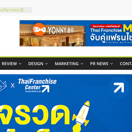
าพคล่องให้ธุรกิจ
บริหารสถานี
์ยอนนี่
p จับคู่แฟรน
สูง พร้อม
สียง
ในไทยที่ไหนดี?
REVIEW
DESIGN
MARKETING
PR NEWS
CONT
้คุ้มค่าและตอบ