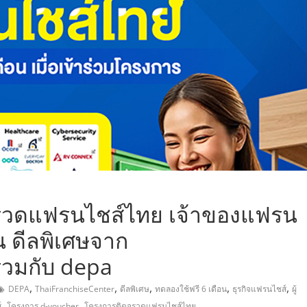
,
จรวดแฟรนไชส์ไทย เจ้าของแฟรน
น ดีลพิเศษจาก
่วมกับ depa
,
,
,
,
,
DEPA
ThaiFranchiseCenter
ดีลพิเศษ
ทดลองใช้ฟรี 6 เดือน
ธุรกิจแฟรนไชส์
ผู้
,
,
์
โครงการ d-voucher
โครงการติดจรวดแฟรนไชส์ไทย