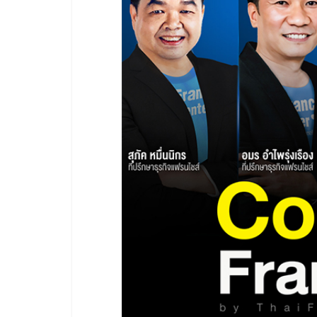
รวม
แฟ
รน
ไชส์
พร้อม
ทำเล
สำหรับ
เปิด