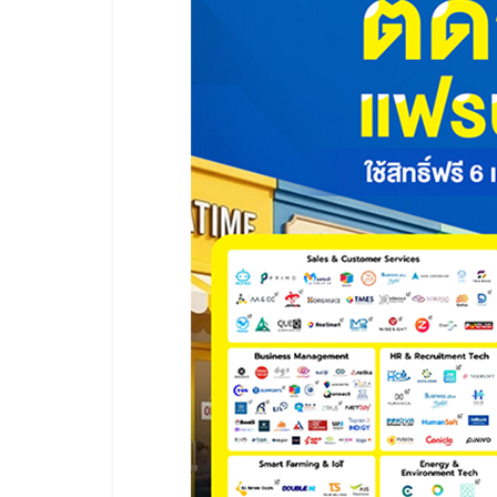
ไชส์,
รวม
แฟ
รน
ไชส์
ขาย
แฟ
รน