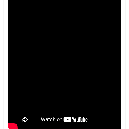
ไทย,
SMEs,
แฟ
รน
ไชส์,
ที่
ปรึกษา
แฟ
รน
ไชส์,
รวม
แฟ
รน
ไชส์
ขาย
แฟ
รน
ไชส์
แฟ