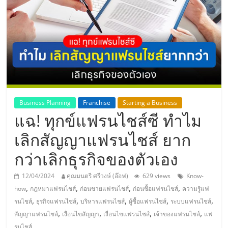
แห่ง
ประเทศไทย,
ThaiSMEsCenter,
รวม
Business Planning
Franchise
Starting a Business
แฉ! ทุกข์แฟรนไชส์ซี ทำไม
ธุรกิจ
เลิกสัญญาแฟรนไชส์ ยาก
เอ
กว่าเลิกธุรกิจของตัวเอง
ส
12/04/2024
คุณมนตรี ศรีวงษ์ (อ๊อฟ)
629 views
Know-
,
,
,
,
how
กฎหมาแฟรนไชส์
ก่อนขายแฟรนไชส์
ก่อนซื้อแฟรนไชส์
ความรู้แฟ
เอ็
,
,
,
,
,
รนไชส์
ธุรกิจแฟรนไชส์
บริหารแฟรนไชส์
ผู้ซื้อแฟรนไชส์
ระบบแฟรนไชส์
,
,
,
,
สัญญาแฟรนไชส์
เงื่อนไขสัญญา
เงื่อนไขแฟรนไชส์
เจ้าของแฟรนไชส์
แฟ
รนไชส์