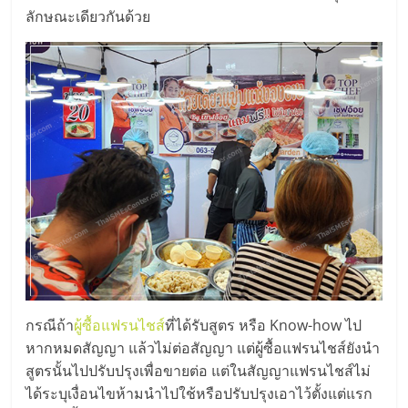
ศูนย์
ลักษณะเดียวกันด้วย
รวม
แฟ
รน
ไชส์
พร้อม
ทำเล
กรณีถ้า
ผู้ซื้อแฟรนไชส์
ที่ได้รับสูตร หรือ Know-how ไป
หากหมดสัญญา แล้วไม่ต่อสัญญา แต่ผู้ซื้อแฟรนไชส์ยังนำ
สำหรับ
สูตรนั้นไปปรับปรุงเพื่อขายต่อ แต่ในสัญญาแฟรนไชส์ไม่
ได้ระบุเงื่อนไขห้ามนำไปใช้หรือปรับปรุงเอาไว้ตั้งแต่แรก