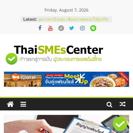
Skip
Friday, August 7, 2026
to
บริษัท Cybersecurity ในไทยที่ไหนดี?
content
Latest:
วิธีเลือกผู้ให้บริการให้คุ้มค่าและตอบ
โจทย์ธุรกิจ
อยากหาเงินทุน เพิ่มสภาพคล่องให้ธุรกิจ
เริ่มยังไงให้ผ่านฉลุย
สัมมนาออนไลน์ โอกาสบริหารสถานี
บริการน้ำมัน Shell
"ศูนย์
สัมมนาลงทุน แฟรนไชส์ยอนนี่
ThaiFranchise Meet Up จับคู่แฟรน
ไชส์ ครั้งที่ 8
รวม
ร้านเครื่องเสียงคุณภาพสูง พร้อม
โซลูชันระบบภาพและเสียง
ข้อมูล
ธุรกิจ
SME