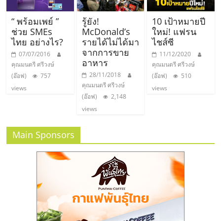
“ พร้อมเพย์ ”
รู้ยัง!
10 เป้าหมายปี
ช่วย SMEs
McDonald’s
ใหม่! แฟรน
ไทย อย่างไร?
รายได้ไม่ได้มา
ไชส์ซี
จากการขาย
07/07/2016
11/12/2020
อาหาร
คุณมนตรี ศรีวงษ์
คุณมนตรี ศรีวงษ์
28/11/2018
(อ๊อฟ)
757
(อ๊อฟ)
510
คุณมนตรี ศรีวงษ์
views
views
(อ๊อฟ)
2,148
views
Main Sponsors