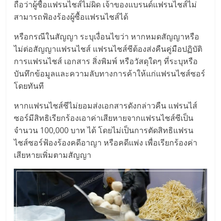
เปิด
ถือว่าผู้ซื้อแฟรนไชส์ไม่ผิด เจ้าของแบรนด์แฟรนไชส์ไม่
สามารถฟ้องร้องผู้ซื้อแฟรนไชส์ได้
ร้าน
หรือกรณีในสัญญา ระบุเงื่อนไขว่า หากหมดสัญญาหรือ
ไม่ต่อสัญญาแฟรนไชส์ แฟรนไชส์ซีต้องส่งคืนคู่มือปฏิบัติ
ปรึกษา
การแฟรนไชส์ เอกสาร สิ่งพิมพ์ หรือวัสดุใดๆ ที่ระบุหรือ
บันทึกข้อมูลและความลับทางการค้าให้แก่แฟรนไชส์ซอร์
ฟรี,
โดยทันที
หากแฟรนไชส์ซีไม่ยอมส่งเอกสารดังกล่าวคืน แฟรนไส์
บริการ
ซอร์มีสิทธิเรียกร้องเอาค่าเสียหายจากแฟรนไชส์ซีเป็น
จำนวน 100,000 บาท ได้ โดยไม่เป็นการตัดสิทธิแฟรน
พัฒนา
ไชส์ซอร์ฟ้องร้องคดีอาญา หรือคดีแพ่ง เพื่อเรียกร้องค่า
เสียหายเพิ่มตามสัญญา
ระบบ
แฟ