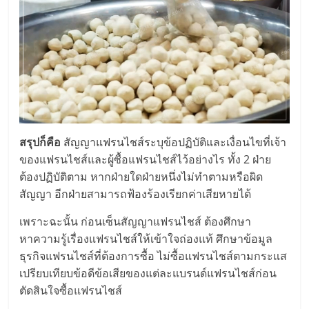
รน
ไชส์"
"ศูนย์
รวม
ข้อมูล
ธุรกิจ
สรุปก็คือ
สัญญาแฟรนไชส์ระบุข้อปฏิบัติและเงื่อนไขที่เจ้า
SME
ของแฟรนไชส์และผู้ซื้อแฟรนไชส์ไว้อย่างไร ทั้ง 2 ฝ่าย
แห่ง
ต้องปฏิบัติตาม หากฝ่ายใดฝ่ายหนึ่งไม่ทำตามหรือผิด
ประเทศไทย,
สัญญา อีกฝ่ายสามารถฟ้องร้องเรียกค่าเสียหายได้
ThaiSMEsCenter,
รวม
เพราะฉะนั้น ก่อนเซ็นสัญญาแฟรนไชส์ ต้องศึกษา
ธุรกิจ
หาความรู้เรื่องแฟรนไชส์ให้เข้าใจถ่องแท้ ศึกษาข้อมูล
เอ
ธุรกิจแฟรนไชส์ที่ต้องการซื้อ ไม่ซื้อแฟรนไชส์ตามกระแส
ส
เปรียบเทียบข้อดีข้อเสียของแต่ละแบรนด์แฟรนไชส์ก่อน
เอ็
ตัดสินใจซื้อแฟรนไชส์
มอี