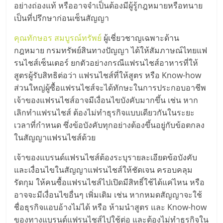
อย่างถ่องแท้ หรืออาจจำเป็นต้องมีผู้รู้กฎหมายหรือทนาย
ลงทุน
เป็นที่ปรึกษาก่อนเซ็นสัญญา
คุณทักษอร สมบูรณ์ทรัพย์
ผู้เชี่ยวชาญเฉพาะด้าน
และ
กฎหมาย กรมทรัพย์สินทางปัญญา ได้ให้สัมภาษณ์ไทยแฟ
รนไชส์เซ็นเตอร์ ยกตัวอย่างกรณีแฟรนไชส์อาหารที่ให้
ขยาย
สูตรผู้รับสิทธิต่อว่า แฟรนไชส์ที่ให้สูตร หรือ Know-how
ส่วนใหญ่ผู้ซื้อแฟรนไชส์จะได้ทักษะในการประกอบอาชีพ
สา
เจ้าของแฟรนไชส์อาจมีเงื่อนไขบังคับมากขึ้น เช่น หาก
เลิกทำแฟรนไชส์ ต้องไม่ทำธุรกิจแบบเดียวกันในระยะ
ขา
เวลาที่กำหนด ซึ่งข้อบังคับทุกอย่างต้องขึ้นอยู่กับข้อตกลง
ในสัญญาแฟรนไชส์ด้วย
แฟ
เจ้าของแบรนด์แฟรนไชส์ต้องระบุรายละเอียดข้อบังคับ
และเงื่อนไขในสัญญาแฟรนไชส์ให้ชัดเจน ครอบคลุม
รน
รัดกุม ให้คนซื้อแฟรนไชส์ไปเปิดมีสิทธิ์ใช้ได้แค่ไหน หรือ
อาจจะมีเงื่อนไขอื่นๆ เพิ่มเติม เช่น หากหมดสัญญาจะใช้
ไชส์,
ชื่อธุรกิจแอบอ้างไม่ได้ หรือ ห้ามนำสูตร และ Know-how
ของทางแบรนด์แฟรนไชส์ไปใช้ต่อ และต้องไม่ทำธุรกิจใน