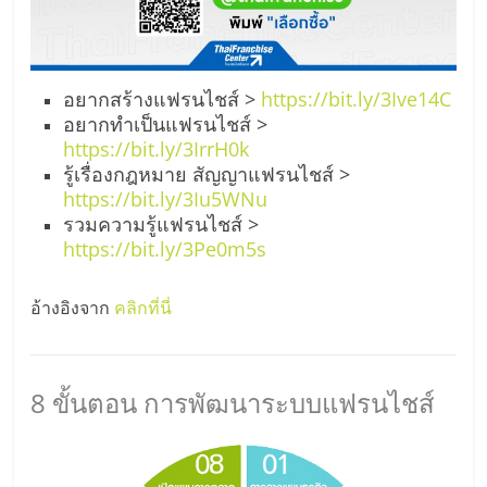
รน
ไชส์,
ศูนย์
รวม
อยากสร้างแฟรนไชส์ >
https://bit.ly/3Ive14C
แฟ
อยากทำเป็นแฟรนไชส์ >
https://bit.ly/3IrrH0k
รน
รู้เรื่องกฎหมาย สัญญาแฟรนไชส์ >
ไชส์
https://bit.ly/3Iu5WNu
พร้อม
รวมความรู้แฟรนไชส์ >
ทำเล
https://bit.ly/3Pe0m5s
สำหรับ
เปิด
ร้าน
อ้างอิงจาก
คลิกที่นี่
ปรึกษา
ฟรี,
บริการ
8 ขั้นตอน การพัฒนาระบบแฟรนไชส์
พัฒนา
ระบบ
แฟ