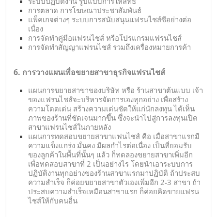
ระบบปฏิบัติงาน รูปแบบการให้สิทธิ
การตลาด การโฆษณาประชาสัมพันธ์
แพ็คเกจต่างๆ ระบบการสนับสนุนแฟรนไชส์ซีอย่างต่อ
เนื่อง
การจัดทำคู่มือแฟรนไชส์ หรือโปรแกรมแฟรนไชส์
การจัดทำสัญญาแฟรนไชส์ รวมถึงเครื่องหมายการค้า
6. การวางแผนเพื่อขยายสาขาธุรกิจแฟรนไชส์
แผนการขยายสาขาของบริษัท หรือ ร้านสาขาต้นแบบ เจ้า
ของแฟรนไชส์จะบริหารจัดการเองทุกอย่าง เพื่อสร้าง
ความโดดเด่น สร้างความเด่นชัดให้แก่นักลงทุน ได้เห็น
ภาพของร้านที่ชัดเจนมากขึ้น ซึ่งจะนำไปสู่การลงทุนเปิด
สาขาแฟรนไชส์ในภายหลัง
แผนการทดสอบขยายสาขาแฟนไชส์ คือ เมื่อสาขาแรกมี
ความแข็งแกร่ง มั่นคง มีผลกำไรต่อเนื่อง เป็นที่ยอมรับ
ของลูกค้าในพื้นที่นั้นๆ แล้ว ก็ทดลองขยายสาขาเพิ่มอีก
เพื่อทดสอบสาขาที่ 2 เป็นอย่างไร โดยนำเอาระบบการ
ปฏิบัติงานทุกอย่างของร้านสาขาแรกมาปฏิบัติ ถ้าประสบ
ความสำเร็จ ก็ค่อยขยายสาขาตัวเองเพิ่มอีก 2-3 สาขา ถ้า
ประสบความสำเร็จเหมือนสาขาแรก ก็ค่อยคิดขายแฟรน
ไชส์ให้กับคนอื่น