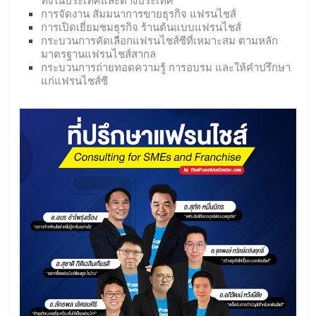
ทั้งในประเทศและต่างประเทศ
การจัดงาน สัมมนาการขายธุรกิจ แฟรนไชส์
การเปิดเยี่ยมชมธุรกิจ ร้านต้นแบบแฟรนไชส์
กระบวนการคัดเลือกแฟรนไชส์ซีที่เหมาะสม ตามหลัก
มาตรฐานแฟรนไชส์สากล
กระบวนการถ่ายทอดความรู้ การอบรม และให้คำปรึกษา
แก่แฟรนไชส์ซี