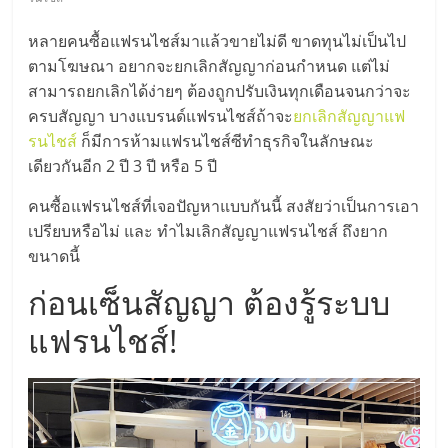
มอี
หลายคนซื้อแฟรนไชส์มาแล้วขายไม่ดี ขาดทุนไม่เป็นไป
ไทย,
ตามโฆษณา อยากจะยกเลิกสัญญาก่อนกำหนด แต่ไม่
สามารถยกเลิกได้ง่ายๆ ต้องถูกปรับเงินทุกเดือนจนกว่าจะ
SMEs,
ครบสัญญา บางแบรนด์แฟรนไชส์ถ้าจะ
ยกเลิกสัญญาแฟ
รนไชส์
ก็มีการห้ามแฟรนไชส์ซีทำธุรกิจในลักษณะ
แฟ
เดียวกันอีก 2 ปี 3 ปี หรือ 5 ปี
คนซื้อแฟรนไชส์ที่เจอปัญหาแบบกันนี้ สงสัยว่าเป็นการเอา
รน
เปรียบหรือไม่ และ ทำไมเลิกสัญญาแฟรนไชส์ ถึงยาก
ขนาดนี้
ไชส์,
ก่อนเซ็นสัญญา ต้องรู้ระบบ
ที่
แฟรนไชส์!
ปรึกษา