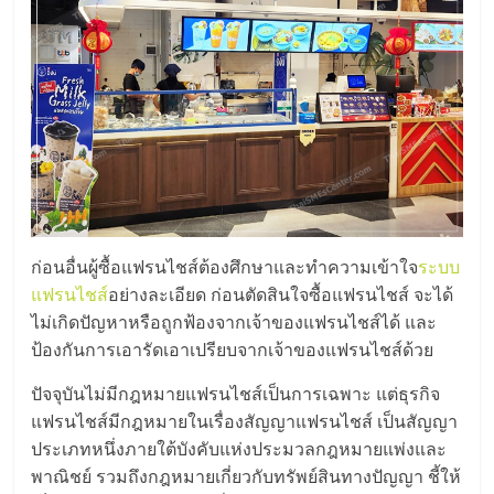
แฟ
รน
ไชส์,
รวม
แฟ
ก่อนอื่นผู้ซื้อแฟรนไชส์ต้องศึกษาและทำความเข้าใจ
ระบบ
รน
แฟรนไชส์
อย่างละเอียด ก่อนตัดสินใจซื้อแฟรนไชส์ จะได้
ไม่เกิดปัญหาหรือถูกฟ้องจากเจ้าของแฟรนไชส์ได้ และ
ป้องกันการเอารัดเอาเปรียบจากเจ้าของแฟรนไชส์ด้วย
ไชส์
ปัจจุบันไม่มีกฎหมายแฟรนไชส์เป็นการเฉพาะ แต่ธุรกิจ
ขาย
แฟรนไชส์มีกฎหมายในเรื่องสัญญาแฟรนไชส์ เป็นสัญญา
ประเภทหนึ่งภายใต้บังคับแห่งประมวลกฎหมายแพ่งและ
พาณิชย์ รวมถึงกฎหมายเกี่ยวกับทรัพย์สินทางปัญญา ชี้ให้