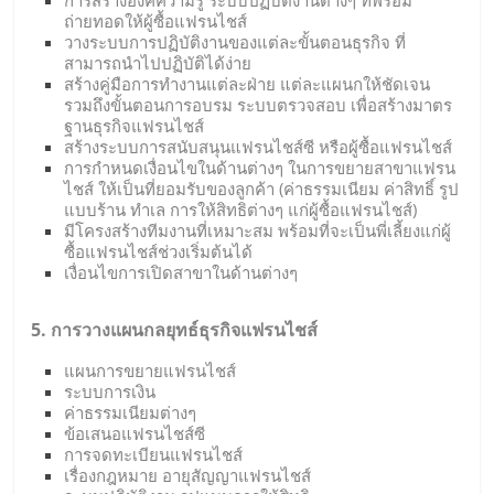
การสร้างองค์ความรู้ ระบบปฏิบัติงานต่างๆ ที่พร้อม
ถ่ายทอดให้ผู้ซื้อแฟรนไชส์
วางระบบการปฏิบัติงานของแต่ละขั้นตอนธุรกิจ ที่
สามารถนำไปปฏิบัติได้ง่าย
สร้างคู่มือการทำงานแต่ละฝ่าย แต่ละแผนกให้ชัดเจน
รวมถึงขั้นตอนการอบรม ระบบตรวจสอบ เพื่อสร้างมาตร
ฐานธุรกิจแฟรนไชส์
สร้างระบบการสนับสนุนแฟรนไชส์ซี หรือผู้ซื้อแฟรนไชส์
การกำหนดเงื่อนไขในด้านต่างๆ ในการขยายสาขาแฟรน
ไชส์ ให้เป็นที่ยอมรับของลูกค้า (ค่าธรรมเนียม ค่าสิทธิ์ รูป
แบบร้าน ทำเล การให้สิทธิต่างๆ แก่ผู้ซื้อแฟรนไชส์)
มีโครงสร้างทีมงานที่เหมาะสม พร้อมที่จะเป็นพี่เลี้ยงแก่ผู้
ซื้อแฟรนไชส์ช่วงเริ่มต้นได้
เงื่อนไขการเปิดสาขาในด้านต่างๆ
5. การวางแผนกลยุทธ์ธุรกิจแฟรนไชส์
แผนการขยายแฟรนไชส์
ระบบการเงิน
ค่าธรรมเนียมต่างๆ
ข้อเสนอแฟรนไชส์ซี
การจดทะเบียนแฟรนไชส์
เรื่องกฎหมาย อายุสัญญาแฟรนไชส์