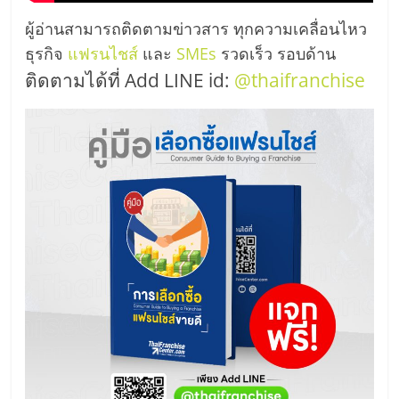
รน
ผู้อ่านสามารถติดตามข่าวสาร ทุกความเคลื่อนไหว
ไชส์
ขาย
ธุรกิจ
แฟรนไชส์
และ
SMEs
รวดเร็ว รอบด้าน
หน้า
ติดตามได้ที่ Add LINE id:
@thaifranchise
บ้าน
ลงทุน
น้อย
คืน
ทุน
ไว,
ที่
ปรึกษา
การ
ลงทุน
และ
ขยาย
สา
ขา
แฟ