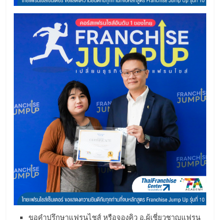
ขอคำปรึกษาแฟรนไชส์ หรือจองคิว อ.ผู้เชี่ยวชาญแฟรน