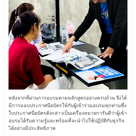
รน
ไชส์"
"ศูนย์
รวม
ข้อมูล
ธุรกิจ
SME
แห่ง
ประเทศไทย,
ThaiSMEsCenter,
รวม
หลังจากที่ผ่านการอบรมตามหลักสูตรอย่างครบถ้วน จึงได้
ธุรกิจ
มีการมอบประกาศนียบัตรให้กับผู้เข้าร่วมอบรมทุกท่านซึ่ง
เอ
ใบประกาศนียบัตรดังกล่าวเป็นเครื่องหมายการันตีว่าผู้เข้า
ส
อบรมได้รับความรู้และพร้อมที่จะนำไปใช้ปฏิบัติกับธุรกิจ
เอ็
ได้อย่างมีประสิทธิภาพ
มอี