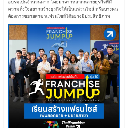
แฟ
อบรมเป็นจำนวนมาก โดยมาจากหลากหลายธุรกิจที่มี
ความตั้งใจอยากสร้างธุรกิจให้เป็นแฟรนไชส์ หรือบางคน
รน
ต้องการขยายสาขาแฟรนไชส์ได้อย่างมีประสิทธิภาพ
ไชส์,
รวม
แฟ
รน
ไชส์
ขาย