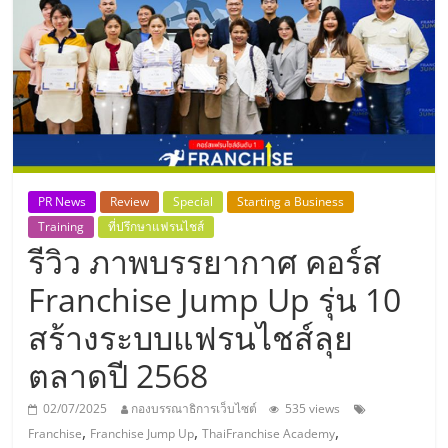
แห่ง
ประเทศไทย,
ThaiSMEsCenter,
รวม
PR News
Review
Special
Starting a Business
ธุรกิจ
Training
ที่ปรึกษาแฟรนไชส์
รีวิว ภาพบรรยากาศ คอร์ส
เอ
Franchise Jump Up รุ่น 10
สร้างระบบแฟรนไชส์ลุย
ส
ตลาดปี 2568
เอ็
02/07/2025
กองบรรณาธิการเว็บไซต์
535 views
,
,
,
Franchise
Franchise Jump Up
ThaiFranchise Academy