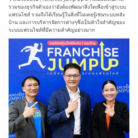
รน
รวมของธุรกิจตัวเองว่ายังต้องพัฒนาสิ่งใดเพื่อเข้าสู่ระบบ
ไชส์
แฟรนไชส์ รวมถึงได้เรียนรู้ในสิ่งที่ไม่เคยรู้เช่นระบบหลัง
ขาย
บ้าน และการบริหารจัดการต่างๆซึ่งเป็นหัวใจสำคัญของ
หน้า
ระบบแฟรนไชส์ที่มีความสำคัญอย่างมาก
บ้าน
ลงทุน
น้อย
คืน
ทุน
ไว,
ที่
ปรึกษา
การ
ลงทุน
และ
ขยาย
สา
ขา
แฟ