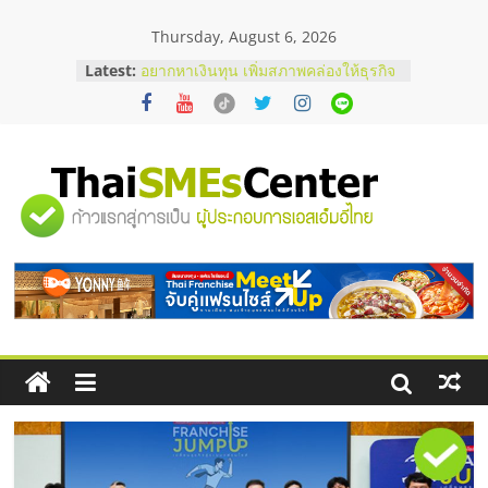
Skip
Thursday, August 6, 2026
to
content
Latest:
บริษัท Cybersecurity ในไทยที่ไหนดี?
วิธีเลือกผู้ให้บริการให้คุ้มค่าและตอบ
โจทย์ธุรกิจ
อยากหาเงินทุน เพิ่มสภาพคล่องให้ธุรกิจ
เริ่มยังไงให้ผ่านฉลุย
สัมมนาออนไลน์ โอกาสบริหารสถานี
"ศูนย์
บริการน้ำมัน Shell
สัมมนาลงทุน แฟรนไชส์ยอนนี่
ThaiFranchise Meet Up จับคู่แฟรน
รวม
ไชส์ ครั้งที่ 8
ร้านเครื่องเสียงคุณภาพสูง พร้อม
โซลูชันระบบภาพและเสียง
ข้อมูล
ธุรกิจ
SME