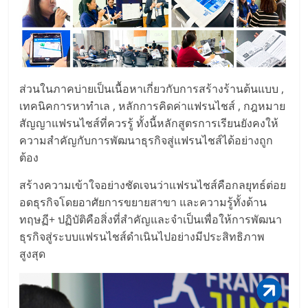
ลงทุน
และ
ส่วนในภาคบ่ายเป็นเนื้อหาเกี่ยวกับการสร้างร้านต้นแบบ ,
ขยาย
เทคนิคการหาทำเล , หลักการคิดค่าแฟรนไชส์ , กฎหมาย
สัญญาแฟรนไชส์ที่ควรรู้ ทั้งนี้หลักสูตรการเรียนยังคงให้
สา
ความสำคัญกับการพัฒนาธุรกิจสู่แฟรนไชส์ได้อย่างถูก
ต้อง
ขา
สร้างความเข้าใจอย่างชัดเจนว่าแฟรนไชส์คือกลยุทธ์ต่อย
อดธุรกิจโดยอาศัยการขยายสาขา และความรู้ทั้งด้าน
แฟ
ทฤษฏี+ ปฏิบัติคือสิ่งที่สำคัญและจำเป็นเพื่อให้การพัฒนา
ธุรกิจสู่ระบบแฟรนไชส์ดำเนินไปอย่างมีประสิทธิภาพ
รน
สูงสุด
ไชส์,