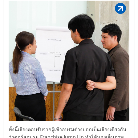
ไทย,
SMEs,
แฟ
รน
ไชส์,
ที่
ปรึกษา
แฟ
รน
ไชส์,
รวม
แฟ
รน
ไชส์
ขาย
แฟ
รน
ไชส์
ทั้งนี้เสียงตอบรับจากผู้เข้าอบรมต่างบอกเป็นเสียงเดียวกัน
แฟ
ว่าคอร์สอบรม Franchise Jump Up ทำให้มองเห็นภาพ