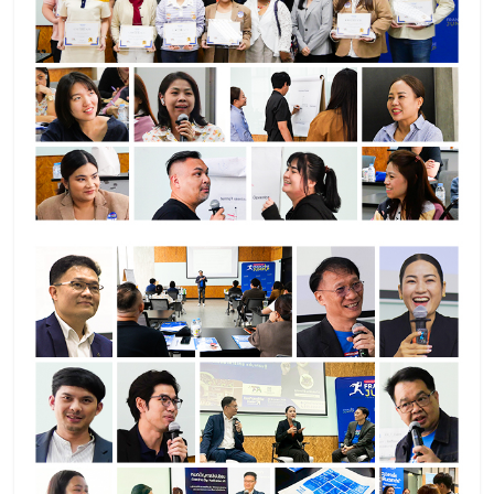
ลงทุน
น้อย
คืน
ทุน
ไว,
ที่
ปรึกษา
การ