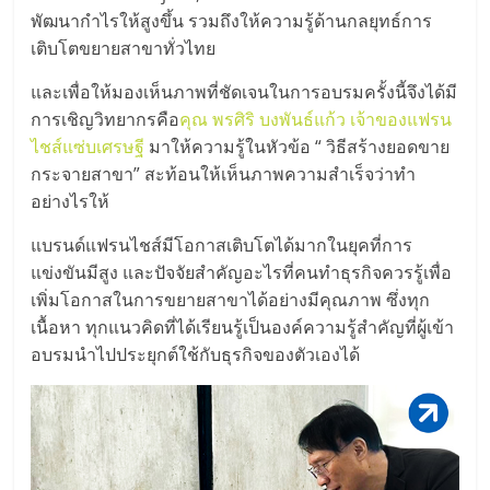
เปิด
พัฒนากำไรให้สูงขึ้น รวมถึงให้ความรู้ด้านกลยุทธ์การ
เติบโตขยายสาขาทั่วไทย
ร้าน
และเพื่อให้มองเห็นภาพที่ชัดเจนในการอบรมครั้งนี้จึงได้มี
การเชิญวิทยากรคือ
คุณ พรศิริ บงพันธ์แก้ว เจ้าของแฟรน
ปรึกษา
ไชส์แซ่บเศรษฐี
มาให้ความรู้ในหัวข้อ “ วิธีสร้างยอดขาย
กระจายสาขา” สะท้อนให้เห็นภาพความสำเร็จว่าทำ
ฟรี,
อย่างไรให้
แบรนด์แฟรนไชส์มีโอกาสเติบโตได้มากในยุคที่การ
บริการ
แข่งขันมีสูง และปัจจัยสำคัญอะไรที่คนทำธุรกิจควรรู้เพื่อ
เพิ่มโอกาสในการขยายสาขาได้อย่างมีคุณภาพ ซึ่งทุก
พัฒนา
เนื้อหา ทุกแนวคิดที่ได้เรียนรู้เป็นองค์ความรู้สำคัญที่ผู้เข้า
อบรมนำไปประยุกต์ใช้กับธุรกิจของตัวเองได้
ระบบ
แฟ