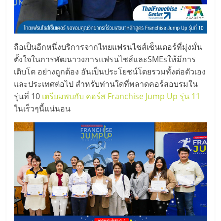
รน
ไชส์,
ศูนย์
รวม
ถือเป็นอีกหนึ่งบริการจากไทยแฟรนไชส์เซ็นเตอร์ที่มุ่งมั่น
แฟ
ตั้งใจในการพัฒนาวงการแฟรนไชส์และSMEsให้มีการ
รน
เติบโต อย่างถูกต้อง อันเป็นประโยชน์โดยรวมทั้งต่อตัวเอง
ไชส์
และประเทศต่อไป สำหรับท่านใดที่พลาดคอร์สอบรมใน
พร้อม
รุ่นที่ 10
เตรียมพบกับ คอร์ส Franchise Jump Up รุ่น 11
ทำเล
ในเร็วๆนี้แน่นอน
สำหรับ
เปิด
ร้าน
ปรึกษา
ฟรี,
บริการ
พัฒนา
ระบบ
แฟ