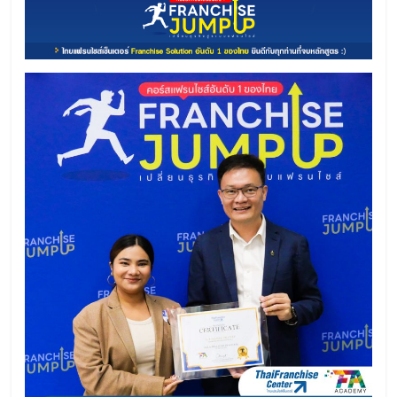
รน
ไชส์"