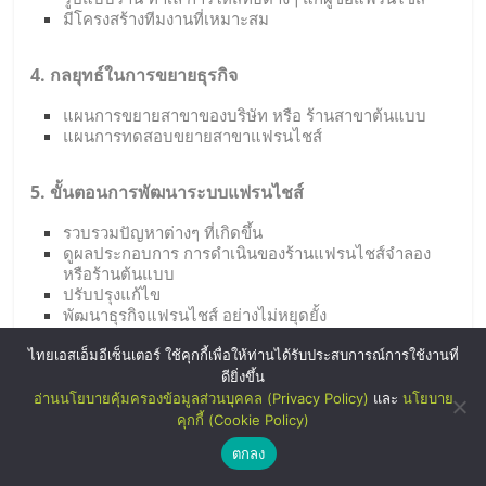
มีโครงสร้างทีมงานที่เหมาะสม
4. กลยุทธ์ในการขยายธุรกิจ
แผนการขยายสาขาของบริษัท หรือ ร้านสาขาต้นแบบ
แผนการทดสอบขยายสาขาแฟรนไชส์
5. ขั้นตอนการพัฒนาระบบแฟรนไชส์
รวบรวมปัญหาต่างๆ ที่เกิดขึ้น
ดูผลประกอบการ การดำเนินของร้านแฟรนไชส์จำลอง
หรือร้านต้นแบบ
ปรับปรุงแก้ไข
พัฒนาธุรกิจแฟรนไชส์ อย่างไม่หยุดยั้ง
ไทยเอสเอ็มอีเซ็นเตอร์ ใช้คุกกี้เพื่อให้ท่านได้รับประสบการณ์การใช้งานที่
การปฎิบัติงาน
ดียิ่งขึ้น
อ่านนโยบายคุ้มครองข้อมูลส่วนบุคคล (Privacy Policy)
และ
นโยบาย
สัปดาห์ละ 1 คาบเวลา (ประมาณ 3-4 ชม.)
คุกกี้ (Cookie Policy)
ติดต่อปรึกษางานได้ตลอดเวลา
ตกลง