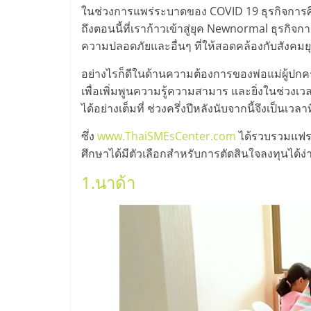
ไทย,
ในช่วงการแพร่ระบาดของ COVID 19 ธุรกิจการศึ
SMEs,
ถึงตอนนี้ที่เราก้าวเข้าสู่ยุค Newnormal ธุร
ความปลอดภัยและอื่นๆ ที่ให้สอดคล้องกับสังคมย
แฟ
อย่างไรก็ดีในด้านความต้องการของพ่อแม่ผู้ปกค
เพื่อเพิ่มพูนความรู้ความสามาร และยิ่งในช่วงเว
รน
ได้อย่างเต็มที่ ช่วงครึ่งปีหลังนับจากนี้จึงเป็นเ
ซึ่ง
www.ThaiSMEsCenter.com
ได้รวบรวมแฟรน
ไชส์,
ศึกษาได้มีตัวเลือกสำหรับการตัดสินใจลงทุนได้ง่า
1.นาด้า
ที่
ปรึกษา
แฟ
รน