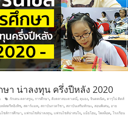
,
า น่าลงทุน ครึ่งปีหลัง 2020
,
,
,
,
,
s
กักเคน คลาสรูม
การศึกษา
คิงคลาสอะคาเดมี่
คุมอง
จินตคณิต
ดารุโน่ คิดส์
,
,
,
,
,
ลล์สตรีทอิงลิช
สตาร์แมท
สถาบันกวดวิชา
สถาบันเสริมทักษะ
สอนพิเศษ
อาย
,
,
,
,
,
ไชส์การศึกษา
แฟรนไชส์น่าลงทุน
แฟรนไชส์น่าสนใจ
แม็ธโฮม
โพลล็อค
โรงเรียน