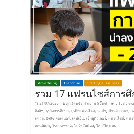
ประเทศไทย,
ThaiSMEsCenter
รวม
ธุรกิจ
เอ
ส
Advertising
Franchise
Starting a Business
รวม 17 แฟรนไชส์การศึกษ
เอ็
21/07/2020
คุณรัตนชัย ม่วงงาม (เปี๊ยก)
5,158 view
,
,
,
,
,
อิงลิช
ธุรกิจการศึกษา
ธุรกิจแฟรนไชส์
นาด้า
บ้านรักภาษา
วอ
มอี
,
,
,
,
,
เลเวล
อิงลิช คอนเนอร์
เคพีเอ็น
เอ็มยูติวเตอร์
แฟรนไชส์
แฟรน
,
,
,
สอนพิเศษ
โรบอทชายด์
ไบร์ทอัพคิดส์
ไฮ-สปีด แมธ