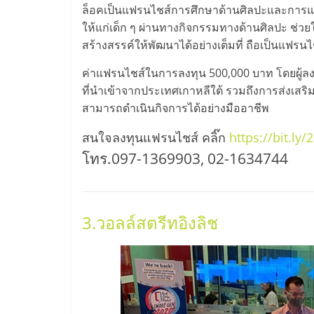
รวม
ล็อคเป็นแฟรนไชส์การศึกษาด้านศิลปะและการแส
ให้แก่เด็ก ๆ ผ่านทางกิจกรรมทางด้านศิลปะ ช่ว
แฟ
สร้างสรรค์ให้พัฒนาได้อย่างเต็มที่ ถือเป็นแฟรนไ
ค่าแฟรนไชส์ในการลงทุน 500,000 บาท โดยผู้ลงท
รน
ที่นำเข้าจากประเทศเกาหลีใต้ รวมถึงการส่งเสริ
สามารถดำเนินกิจการได้อย่างมืออาชีพ
ไชส์
สนใจลงทุนแฟรนไชส์ คลิ๊ก
https://bit.ly
พร้อม
โทร.097-1369903, 02-1634744
ทำเล
3.วอลล์สตรีทอิงลิช
สำหรับ
เปิด