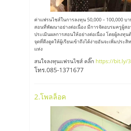
น้อย
ค่าแฟรนไชส์ในการลงทุน 50,000 – 100,000 บา
คืน
สอนที่พัฒนาอย่างต่อเนื่อง มีการจัดอบรมครูผู
ประเมินผลการสอนให้อย่างต่อเนื่อง โดยผู้ลงท
ทุน
จุดที่ดึงดูดให้ผู้เรียนเข้าถึงได้ง่ายอันจะเพิ่มป
แห่ง
ไว,
สนใจลงทุนแฟรนไชส์ คลิ๊ก
https://bit.ly
ที่
โทร.085-1371677
ปรึกษา
2.โพลล็อค
การ
ลงทุน