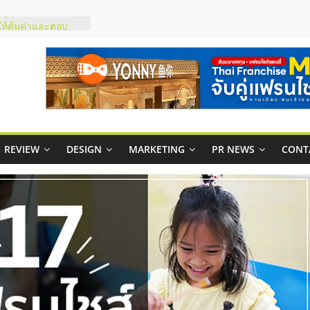
ty ในไทยที่ไหนดี?
รให้คุ้มค่าและตอบ
มสภาพคล่องให้ธุรกิจ
ย
กาสบริหารสถานี
ไชส์ยอนนี่
et Up จับคู่แฟรน
REVIEW
DESIGN
MARKETING
PR NEWS
CONT
ณภาพสูง พร้อม
ละเสียง