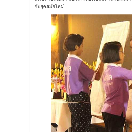
กับยุคสมัยใหม่
ไชส์
แฟ
รน
ไชส์
ขาย
หน้า
บ้าน
ลงทุน