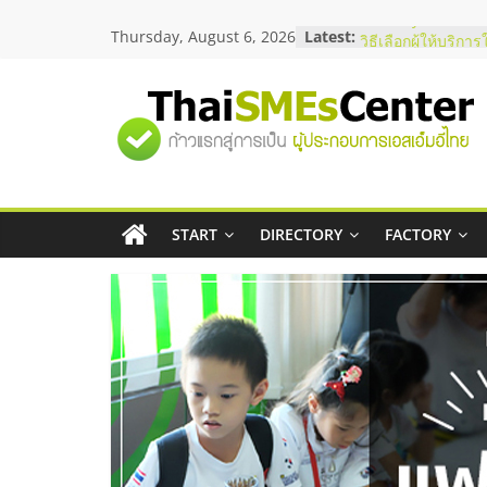
Skip
Thursday, August 6, 2026
Latest:
บริษัท Cybersecuri
to
วิธีเลือกผู้ให้บริกา
content
โจทย์ธุรกิจ
อยากหาเงินทุน เพิ่
"ศูนย์
เริ่มยังไงให้ผ่านฉลุ
สัมมนาออนไลน์ โอ
บริการน้ำมัน Shell
รวม
สัมมนาลงทุน แฟรน
ThaiFranchise Me
ไชส์ ครั้งที่ 8
START
DIRECTORY
FACTORY
ข้อมูล
ร้านเครื่องเสียงคุ
โซลูชันระบบภาพแ
ธุรกิจ
SME
แห่ง