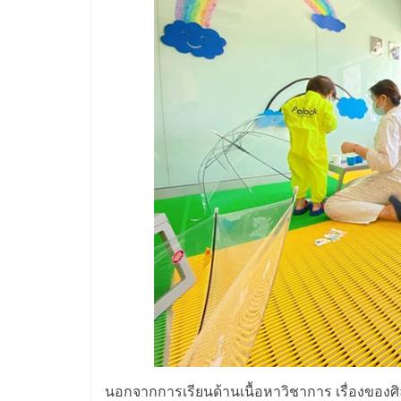
และ
ขยาย
สา
ขา
แฟ
รน
ไชส์,
ศูนย์
นอกจากการเรียนด้านเนื้อหาวิชาการ เรื่องของศ