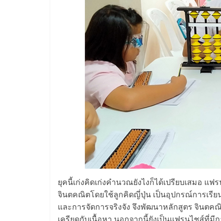
ไชส์,
รวม
แฟ
รน
ไชส์
ขาย
แฟ
ยุคนี้เก่งคิดเก่งคำนวณยังไงก็ได้เปรียบเสมอ แฟร
จินตคณิตโดยใช้ลูกคิดญี่ปุ่น เป็นอุปกรณ์กา
รน
และการจัดการจริงจัง จึงพัฒนาหลักสูตร จินตคณิต โ
เครียดกับเนื้อหา นอกจากนี้ยังเป็นแฟรนไชส์ที