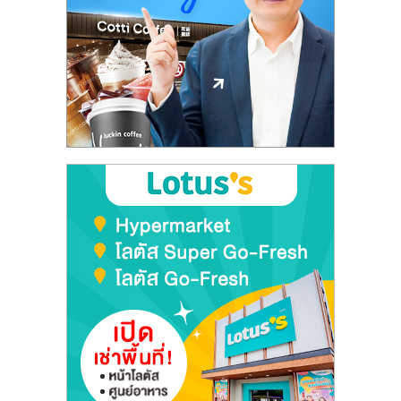
รน
ไชส์"