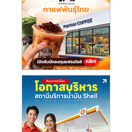
ไทย,
SMEs,
แฟ
รน
ไชส์,
ที่
ปรึกษา
แฟ
รน
ไชส์,
รวม
แฟ
รน
ไชส์
ขาย
แฟ
รน
ไชส์
แฟ