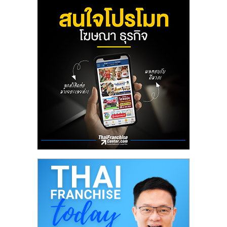
รน
ไชส์,
ศูนย์
รวม
แฟ
รน
ไชส์
พร้อม
ทำเล
สำหรับ
เปิด
ร้าน
ปรึกษา
ฟรี,
บริการ
พัฒนา
ระบบ
แฟ