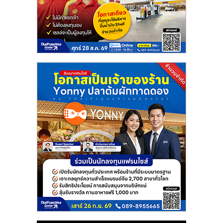
รน
ไชส์
ขาย
หน้า
บ้าน
ลงทุน
น้อย
คืน
ทุน
ไว,
ที่
ปรึกษา
การ
ลงทุน
และ
ขยาย
สา
ขา
แฟ