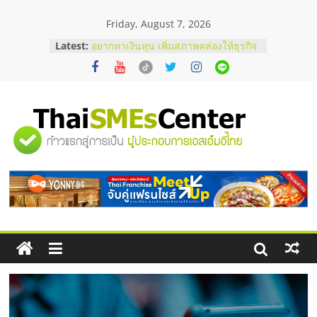
Skip
Friday, August 7, 2026
to
content
Latest:
อยากหาเงินทุน เพิ่มสภาพคล่องให้ธุรกิจ
เริ่มยังไงให้ผ่านฉลุย
สัมมนาออนไลน์ โอกาสบริหารสถานี
บริการน้ำมัน Shell
สัมมนาลงทุน แฟรนไชส์ยอนนี่
ThaiFranchise Meet Up จับคู่แฟรน
"ศูนย์
ไชส์ ครั้งที่ 8
ร้านเครื่องเสียงคุณภาพสูง พร้อม
โซลูชันระบบภาพและเสียง
รวม
บริษัท Cybersecurity ในไทยที่ไหนดี?
วิธีเลือกผู้ให้บริการให้คุ้มค่าและตอบ
โจทย์ธุรกิจ
ข้อมูล
ธุรกิจ
SME