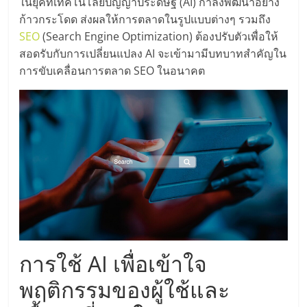
มอี
ในยุคที่เทคโนโลยีปัญญาประดิษฐ์ (AI) กำลังพัฒนาอย่าง
ก้าวกระโดด ส่งผลให้การตลาดในรูปแบบต่างๆ รวมถึง
SEO
(Search Engine Optimization) ต้องปรับตัวเพื่อให้
ไทย,
สอดรับกับการเปลี่ยนแปลง AI จะเข้ามามีบทบาทสำคัญใน
การขับเคลื่อนการตลาด SEO ในอนาคต
SMEs,
แฟ
รน
ไชส์,
ที่
การใช้ AI เพื่อเข้าใจ
ปรึกษา
พฤติกรรมของผู้ใช้และ