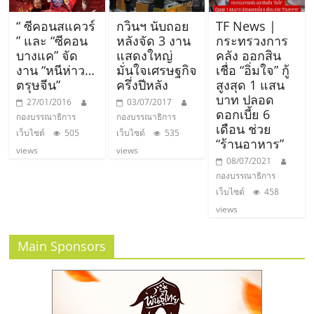
รน
“ ซีคอนสแควร์
กวินฯ นับถอย
TF News |
ไชส์"
” และ “ซีคอน
หลังจัด 3 งาน
กระทรวงการ
บางแค” จัด
แสดงใหญ่
คลัง ออกสิน
งาน “หนีห่าว…
มั่นใจเศรษฐกิจ
เชื่อ “อิ่มใจ” กู้
"ศูนย์
ตรุษจีน”
ครึ่งปีหลัง
สูงสุด 1 แสน
รวม
บาท ปลอด
27/01/2016
03/07/2017
ข้อมูล
ดอกเบี้ย 6
กองบรรณาธิการ
กองบรรณาธิการ
เดือน ช่วย
ธุรกิจ
เว็บไซต์
505
เว็บไซต์
535
“ร้านอาหาร”
SME
views
views
08/07/2021
แห่ง
กองบรรณาธิการ
ประเทศไทย,
เว็บไซต์
458
ThaiSMEsCenter,
views
รวม
ธุรกิจ
Main Sponsors
เอ
ส
เอ็
มอี