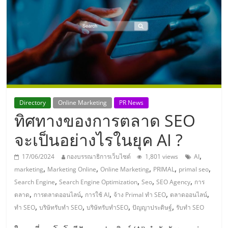
แห่ง
ประเทศไทย,
ThaiSMEsCenter,
รวม
Directory
Online Marketing
PR News
ทิศทางของการตลาด SEO
ธุรกิจ
จะเป็นอย่างไรในยุค AI ?
เอ
,
17/06/2024
กองบรรณาธิการเว็บไซต์
1,801 views
AI
,
,
,
,
,
marketing
Marketing Online
Online Marketing
PRIMAL
primal seo
ส
,
,
,
,
Search Engine
Search Engine Optimization
Seo
SEO Agency
การ
,
,
,
,
,
ตลาด
การตลาดออนไลน์
การใช้ AI
จ้าง Primal ทำ SEO
ตลาดออนไลน์
เอ็
,
,
,
,
ทำ SEO
บริษัทรับทำ SEO
บริษัทรับทำSEO
ปัญญาประดิษฐ์
รับทำ SEO