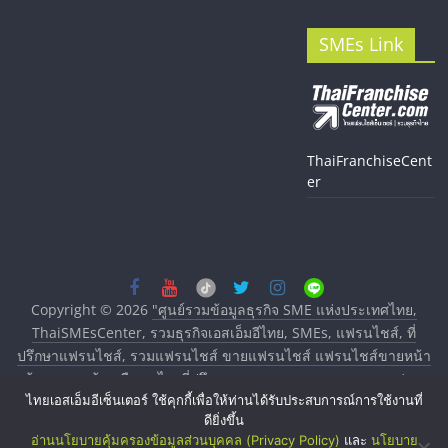
SMEs Link
ThaiFranchiseCent
er
Copyright © 2026
"ศูนย์รวมข้อมูลธุรกิจ SME แห่งประเทศไทย,
ThaiSMEsCenter, รวมธุรกิจเอสเอ็มอีไทย, SMEs, แฟรนไชส์, ที่
ปรึกษาแฟรนไชส์, รวมแฟรนไชส์ ขายแฟรนไชส์ แฟรนไชส์ขายหน้า
บ้าน ลงทุนน้อย คืนทุนไว, ที่ปรึกษาการลงทุนและขยายสาขาแฟรน
ไชส์, ศูนย์รวมแฟรนไชส์ พร้อมทำเลสำหรับเปิดร้าน ปรึกษาฟรี,
ไทยเอสเอ็มอีเซ็นเตอร์ ใช้คุกกี้เพื่อให้ท่านได้รับประสบการณ์การใช้งานที่
ดียิ่งขึ้น
บริการพัฒนาระบบแฟรนไชส์"
. All rights reserved.
อ่านนโยบายคุ้มครองข้อมูลส่วนบุคคล (Privacy Policy)
และ
นโยบาย