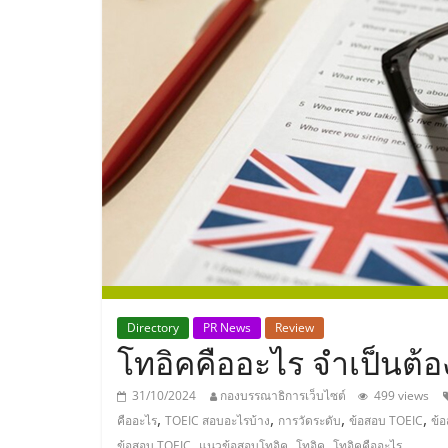
ประเทศไทย,
ThaiSMEsCenter
รวม
ธุรกิจ
เอ
ส
เอ็
Directory
PR News
Review
โทอิคคืออะไร จำเป็นต้
มอี
31/10/2024
กองบรรณาธิการเว็บไซต์
499 views
,
,
,
,
คืออะไร
TOEIC สอบอะไรบ้าง
การวัดระดับ
ข้อสอบ TOEIC
ข้
,
,
,
ข้อสอบ TOEIC
แนวข้อสอบโทอิค
โทอิค
โทอิคคืออะไร