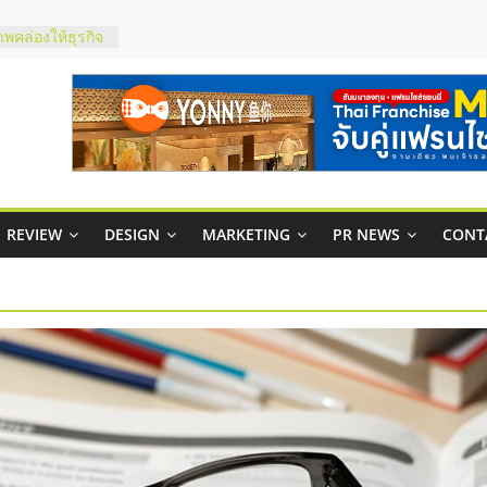
าพคล่องให้ธุรกิจ
บริหารสถานี
์ยอนนี่
p จับคู่แฟรน
สูง พร้อม
สียง
ในไทยที่ไหนดี?
REVIEW
DESIGN
MARKETING
PR NEWS
CONT
้คุ้มค่าและตอบ