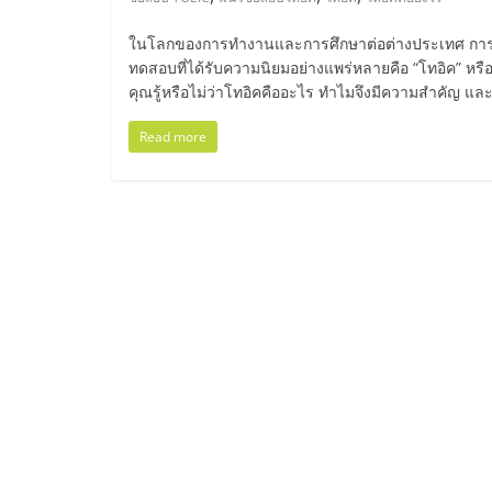
ไทย,
SMEs,
ในโลกของการทำงานและการศึกษาต่อต่างประเทศ การวั
ทดสอบที่ได้รับความนิยมอย่างแพร่หลายคือ “โทอิค” หรื
คุณรู้หรือไม่ว่าโทอิคคืออะไร ทำไมจึงมีความสำคัญ
แฟ
Read more
รน
ไชส์,
ที่
ปรึกษา
แฟ
รน