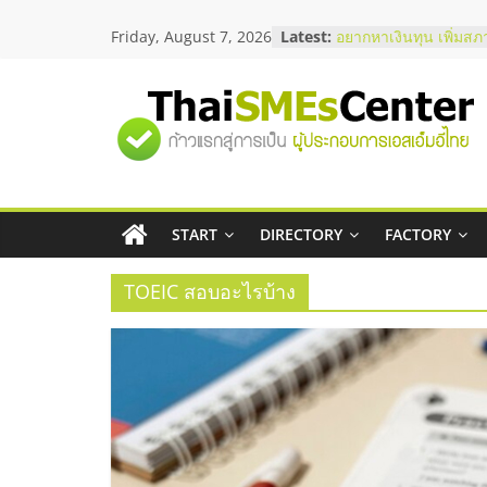
Skip
Friday, August 7, 2026
Latest:
อยากหาเงินทุน เพิ่มสภ
to
เริ่มยังไงให้ผ่านฉลุย
content
สัมมนาออนไลน์ โอกาส
บริการน้ำมัน Shell
"ศูนย์
สัมมนาลงทุน แฟรนไชส
ThaiFranchise Meet U
ไชส์ ครั้งที่ 8
รวม
ร้านเครื่องเสียงคุณภาพ
โซลูชันระบบภาพและเ
บริษัท Cybersecurity 
START
DIRECTORY
FACTORY
ข้อมูล
วิธีเลือกผู้ให้บริการให
โจทย์ธุรกิจ
TOEIC สอบอะไรบ้าง
ธุรกิจ
SME
แห่ง