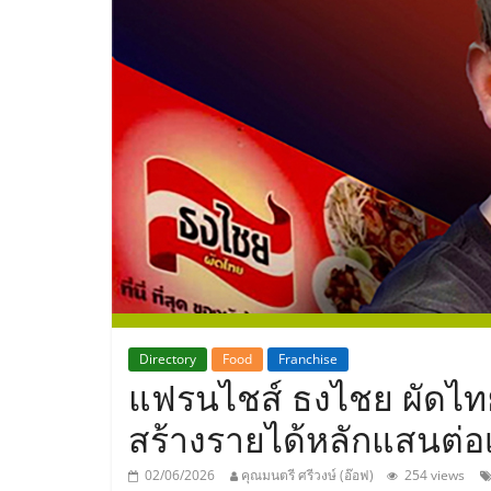
ประเทศไทย,
ThaiSMEsCenter
รวม
ธุรกิจ
เอ
ส
เอ็
Directory
Food
Franchise
แฟรนไชส์ ธงไชย ผัดไทย
มอี
สร้างรายได้หลักแสนต่อ
02/06/2026
คุณมนตรี ศรีวงษ์ (อ๊อฟ)
254 views