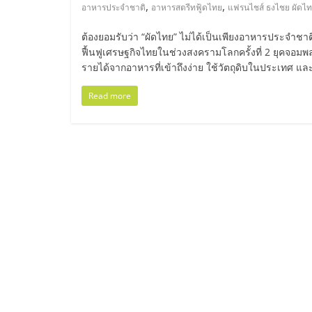
ไทย,
,
,
อาหารประจำชาติ
อาหารสตรีทฟู้ดไทย
แฟรนไชส์ ธงไชย ผัดไ
SMEs,
ต้องยอมรับว่า “ผัดไทย” ไม่ได้เป็นเพียงอาหารประจำชาติ
ฟื้นฟูเศรษฐกิจไทยในช่วงสงครามโลกครั้งที่ 2 ยุคจอม
แฟ
รายได้จากอาหารที่เข้าถึงง่าย ใช้วัตถุดิบในประเทศ และข
Read more
รน
ไชส์,
ที่
ปรึกษา
แฟ
รน