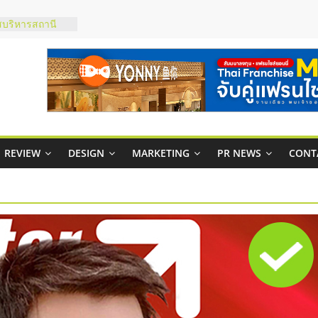
บริหารสถานี
์ยอนนี่
p จับคู่แฟรน
สูง พร้อม
สียง
ในไทยที่ไหนดี?
้คุ้มค่าและตอบ
REVIEW
DESIGN
MARKETING
PR NEWS
CONT
าพคล่องให้ธุรกิจ