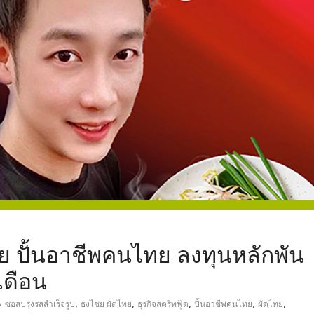
,
 ปั้นอาชีพคนไทย ลงทุนหลักพัน
เดือน
,
,
,
,
,
ซอสปรุงรสสำเร็จรูป
ธงไชย ผัดไทย
ธุรกิจสตรีทฟู้ด
ปั้นอาชีพคนไทย
ผัดไทย