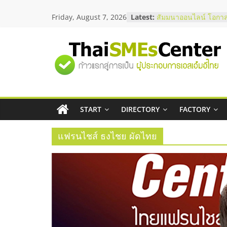
Skip
Friday, August 7, 2026
Latest:
สัมมนาออนไลน์ โอกาส
to
บริการน้ำมัน Shell
content
สัมมนาลงทุน แฟรนไชส
ThaiFranchise Meet U
"ศูนย์
ไชส์ ครั้งที่ 8
ร้านเครื่องเสียงคุณภาพ
โซลูชันระบบภาพและเ
รวม
บริษัท Cybersecurity 
วิธีเลือกผู้ให้บริการให
โจทย์ธุรกิจ
START
DIRECTORY
FACTORY
ข้อมูล
อยากหาเงินทุน เพิ่มสภ
เริ่มยังไงให้ผ่านฉลุย
แฟรนไชส์ ธงไชย ผัดไทย
ธุรกิจ
SME
แห่ง