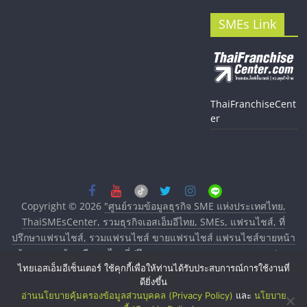
SMEs Link
ThaiFranchiseCent
er
Copyright © 2026
"ศูนย์รวมข้อมูลธุรกิจ SME แห่งประเทศไทย,
ThaiSMEsCenter, รวมธุรกิจเอสเอ็มอีไทย, SMEs, แฟรนไชส์, ที่
ปรึกษาแฟรนไชส์, รวมแฟรนไชส์ ขายแฟรนไชส์ แฟรนไชส์ขายหน้า
บ้าน ลงทุนน้อย คืนทุนไว, ที่ปรึกษาการลงทุนและขยายสาขาแฟรน
ไทยเอสเอ็มอีเซ็นเตอร์ ใช้คุกกี้เพื่อให้ท่านได้รับประสบการณ์การใช้งานที่
ไชส์, ศูนย์รวมแฟรนไชส์ พร้อมทำเลสำหรับเปิดร้าน ปรึกษาฟรี,
ดียิ่งขึ้น
บริการพัฒนาระบบแฟรนไชส์"
. All rights reserved.
อ่านนโยบายคุ้มครองข้อมูลส่วนบุคคล (Privacy Policy)
และ
นโยบาย