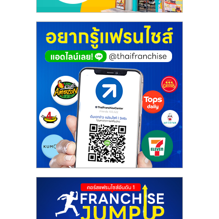
ศูนย์
รวม
แฟ
รน
ไชส์
พร้อม
ทำเล
สำหรับ