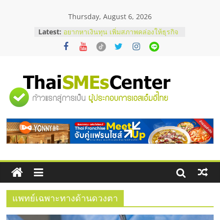
Skip
Thursday, August 6, 2026
to
บริษัท Cybersecurity ในไทยที่ไหนดี?
content
Latest:
วิธีเลือกผู้ให้บริการให้คุ้มค่าและตอบ
โจทย์ธุรกิจ
อยากหาเงินทุน เพิ่มสภาพคล่องให้ธุรกิจ
เริ่มยังไงให้ผ่านฉลุย
สัมมนาออนไลน์ โอกาสบริหารสถานี
บริการน้ำมัน Shell
"ศูนย์
สัมมนาลงทุน แฟรนไชส์ยอนนี่
ThaiFranchise Meet Up จับคู่แฟรน
ไชส์ ครั้งที่ 8
รวม
ร้านเครื่องเสียงคุณภาพสูง พร้อม
โซลูชันระบบภาพและเสียง
ข้อมูล
ธุรกิจ
SME
แพทย์เฉพาะทางด้านดวงตา