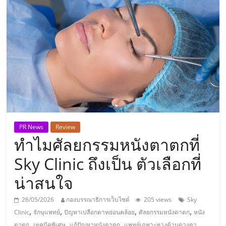
แห่ง
ประเทศไทย,
ThaiSMEsCenter,
รวม
ธุรกิจ
PR News
Review
ทำไมศัลยกรรมหนังตาตกที่
เอ
Sky Clinic ถึงเป็น ตัวเลือกที่
ส
น่าสนใจ
เอ็
26/05/2026
กองบรรณาธิการเว็บไซต์
205 views
Sky
,
,
,
,
Clinic
จักษุแพทย์
ปัญหาเปลือกตาหย่อนคล้อย
ศัลยกรรมหนังตาตก
หนัง
,
,
,
ตาตก
เทคนิคพิเศษ
แก้ปัญหาหนังตาตก
แพทย์เฉพาะทางด้านดวงตา