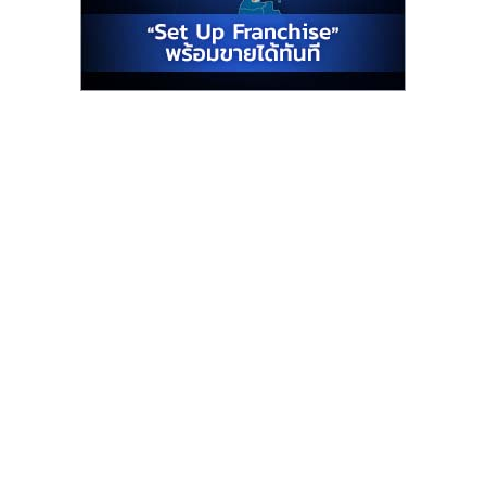
รน
ไชส์"
"ศูนย์
รวม
ข้อมูล
ธุรกิจ
SME
แห่ง
ประเทศไทย,
ThaiSMEsCenter,
รวม
ธุรกิจ
เอ
ส
เอ็
มอี