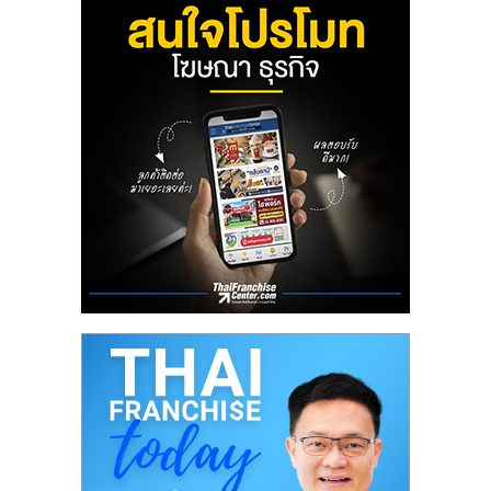
ลงทุน
น้อย
คืน
ทุน
ไว,
ที่
ปรึกษา
การ