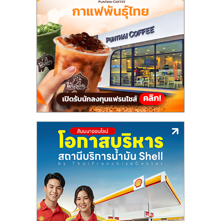
แฟ
รน
ไชส์,
รวม
แฟ
รน
ไชส์
ขาย