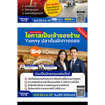
แฟ
รน
ไชส์
แฟ
รน
ไชส์
ขาย
หน้า
บ้าน