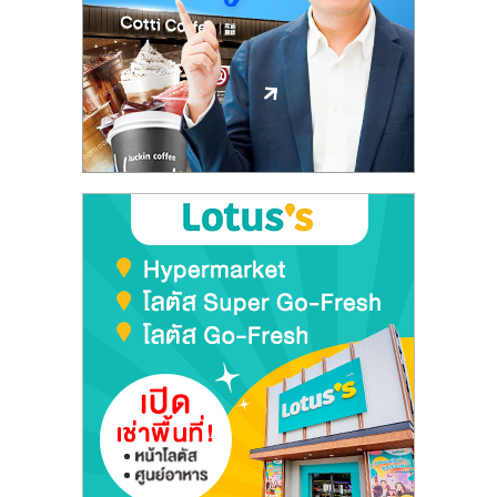
ลงทุน
และ
ขยาย
สา
ขา
แฟ
รน
ไชส์,