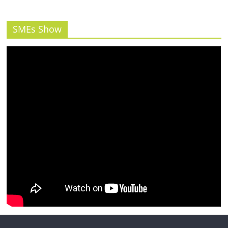
รน
ไชส์"
SMEs Show