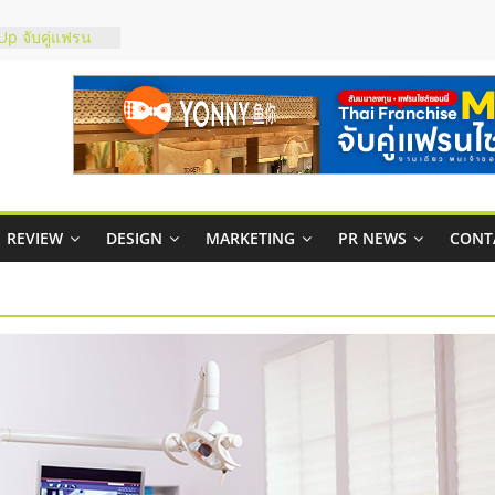
์ยอนนี่
p จับคู่แฟรน
สูง พร้อม
สียง
ในไทยที่ไหนดี?
้คุ้มค่าและตอบ
าพคล่องให้ธุรกิจ
REVIEW
DESIGN
MARKETING
PR NEWS
CONT
บริหารสถานี