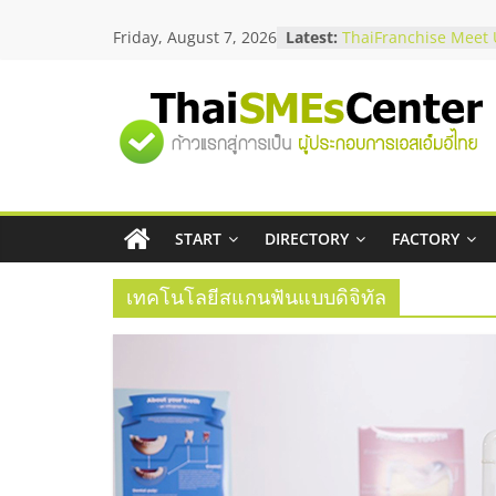
Skip
Friday, August 7, 2026
Latest:
สัมมนาลงทุน แฟรนไชส
to
ThaiFranchise Meet U
content
ไชส์ ครั้งที่ 8
ร้านเครื่องเสียงคุณภาพ
"ศูนย์
โซลูชันระบบภาพและเ
บริษัท Cybersecurity 
วิธีเลือกผู้ให้บริการให
รวม
โจทย์ธุรกิจ
อยากหาเงินทุน เพิ่มสภ
เริ่มยังไงให้ผ่านฉลุย
START
DIRECTORY
FACTORY
ข้อมูล
สัมมนาออนไลน์ โอกาส
บริการน้ำมัน Shell
เทคโนโลยีสแกนฟันแบบดิจิทัล
ธุรกิจ
SME
แห่ง