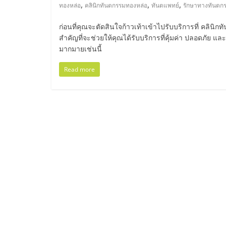
ไทย,
,
,
,
ทองหล่อ
คลินิกทันตกรรมทองหล่อ
ทันตแพทย์
รักษาทางทันตก
SMEs,
ก่อนที่คุณจะตัดสินใจก้าวเท้าเข้าไปรับบริการที่ คลินิ
สำคัญที่จะช่วยให้คุณได้รับบริการที่คุ้มค่า ปลอดภัย 
แฟ
มากมายเช่นนี้
Read more
รน
ไชส์,
ที่
ปรึกษา
แฟ
รน