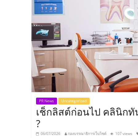
ประเทศไทย,
ThaiSMEsCenter
รวม
ธุรกิจ
เอ
ส
เอ็
PR News
Uncategorized
เช็กลิสต์ก่อนไป คลินิกท
มอี
?
06/07/2026
กองบรรณาธิการเว็บไซต์
107 views