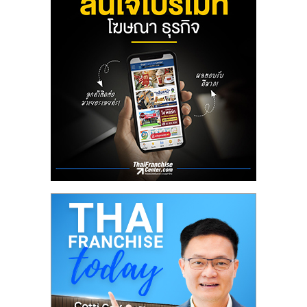
ลงทุน
น้อย
คืน
ทุน
ไว,
ที่
ปรึกษา
การ