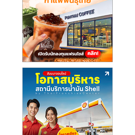
แฟ
รน
ไชส์,
รวม
แฟ
รน
ไชส์
ขาย