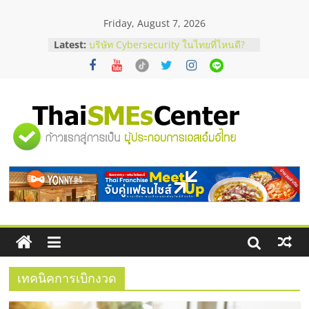
Skip
Friday, August 7, 2026
to
content
Latest:
บริษัท Cybersecurity ในไทยที่ไหนดี?
วิธีเลือกผู้ให้บริการให้คุ้มค่าและตอบ
โจทย์ธุรกิจ
อยากหาเงินทุน เพิ่มสภาพคล่องให้ธุรกิจ
เริ่มยังไงให้ผ่านฉลุย
สัมมนาออนไลน์ โอกาสบริหารสถานี
"ศูนย์
บริการน้ำมัน Shell
สัมมนาลงทุน แฟรนไชส์ยอนนี่
ThaiFranchise Meet Up จับคู่แฟรน
รวม
ไชส์ ครั้งที่ 8
ร้านเครื่องเสียงคุณภาพสูง พร้อม
โซลูชันระบบภาพและเสียง
ข้อมูล
ธุรกิจ
SME
เทคนิคการเบิกงวด