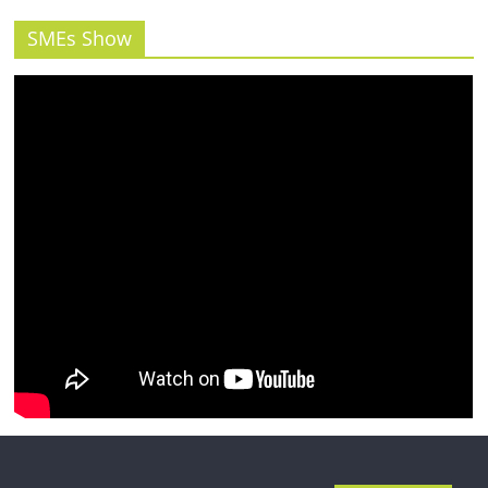
รน
ไชส์"
SMEs Show