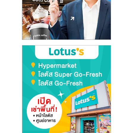
ลงทุน
และ
ขยาย
สา
ขา
แฟ
รน
ไชส์,