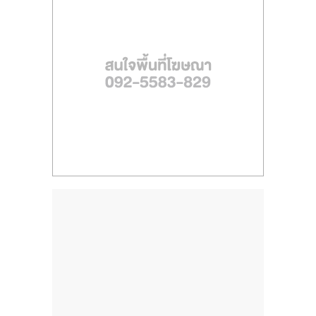
ไทย,
SMEs,
แฟ
รน
ไชส์,
ที่
ปรึกษา
แฟ
รน
ไชส์,
รวม
แฟ
รน
ไชส์
ขาย
แฟ
รน
ไชส์
แฟ