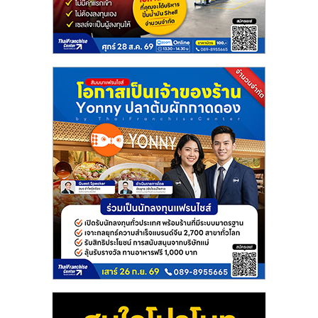
แฟ
รน
ไชส์
แฟ
รน
ไชส์
ขาย
หน้า
บ้าน