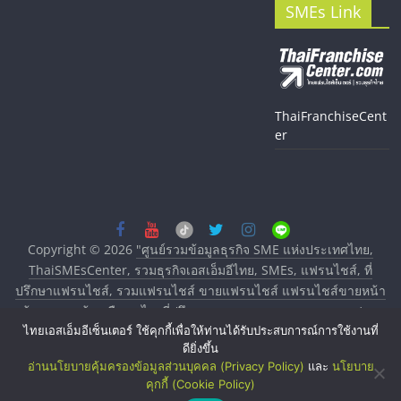
SMEs Link
ThaiFranchiseCent
er
Copyright © 2026
"ศูนย์รวมข้อมูลธุรกิจ SME แห่งประเทศไทย,
ThaiSMEsCenter, รวมธุรกิจเอสเอ็มอีไทย, SMEs, แฟรนไชส์, ที่
ปรึกษาแฟรนไชส์, รวมแฟรนไชส์ ขายแฟรนไชส์ แฟรนไชส์ขายหน้า
บ้าน ลงทุนน้อย คืนทุนไว, ที่ปรึกษาการลงทุนและขยายสาขาแฟรน
ไทยเอสเอ็มอีเซ็นเตอร์ ใช้คุกกี้เพื่อให้ท่านได้รับประสบการณ์การใช้งานที่
ไชส์, ศูนย์รวมแฟรนไชส์ พร้อมทำเลสำหรับเปิดร้าน ปรึกษาฟรี,
ดียิ่งขึ้น
บริการพัฒนาระบบแฟรนไชส์"
. All rights reserved.
อ่านนโยบายคุ้มครองข้อมูลส่วนบุคคล (Privacy Policy)
และ
นโยบาย
คุกกี้ (Cookie Policy)