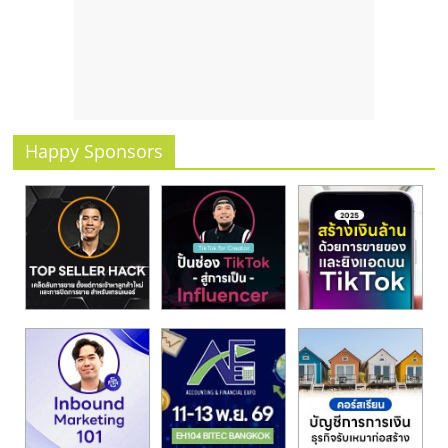
รน
ไชส์
ขาย
หน้า
บ้าน
ลงทุน
Happy Sponsors
น้อย
คืน
ทุน
ไว,
ที่
ปรึกษา
การ
ลงทุน
และ
ขยาย
สา
ขา
แฟ