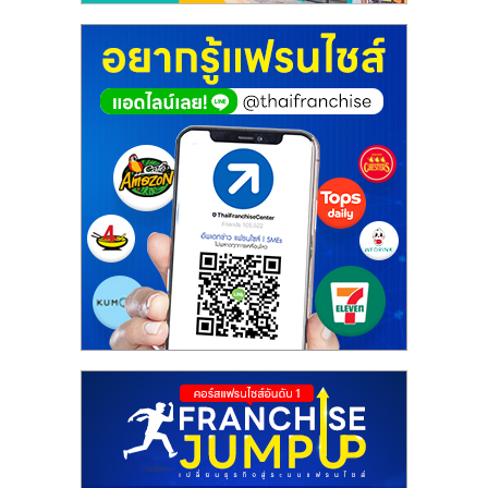
ศูนย์
รวม
แฟ
รน
ไชส์
พร้อม
ทำเล
สำหรับ