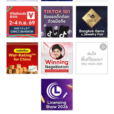
รน
ไชส์,
ศูนย์
รวม
แฟ
รน
ไชส์
พร้อม
ทำเล
สำหรับ
เปิด
ร้าน
ปรึกษา
ฟรี,
บริการ
พัฒนา
ระบบ
แฟ