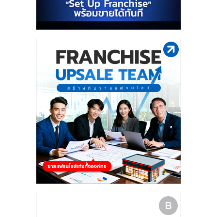
รน
ไชส์"
"ศูนย์
รวม
ข้อมูล
ธุรกิจ
SME
แห่ง
ประเทศไทย,
ThaiSMEsCenter,
รวม
ธุรกิจ
เอ
ส
เอ็
มอี