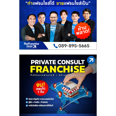
เปิด
ร้าน
ปรึกษา
ฟรี,
บริการ
พัฒนา
ระบบ
แฟ