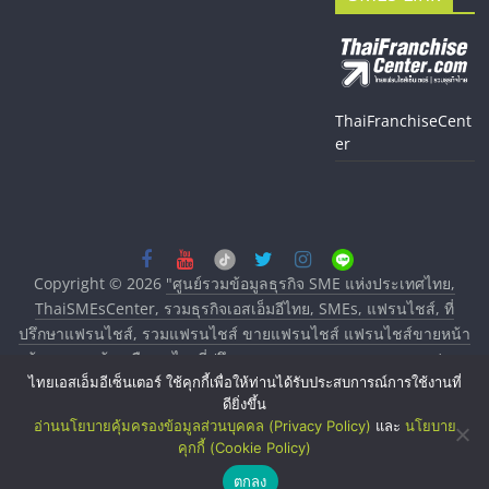
ThaiFranchiseCent
er
Copyright © 2026
"ศูนย์รวมข้อมูลธุรกิจ SME แห่งประเทศไทย,
ThaiSMEsCenter, รวมธุรกิจเอสเอ็มอีไทย, SMEs, แฟรนไชส์, ที่
ปรึกษาแฟรนไชส์, รวมแฟรนไชส์ ขายแฟรนไชส์ แฟรนไชส์ขายหน้า
บ้าน ลงทุนน้อย คืนทุนไว, ที่ปรึกษาการลงทุนและขยายสาขาแฟรน
ไทยเอสเอ็มอีเซ็นเตอร์ ใช้คุกกี้เพื่อให้ท่านได้รับประสบการณ์การใช้งานที่
ไชส์, ศูนย์รวมแฟรนไชส์ พร้อมทำเลสำหรับเปิดร้าน ปรึกษาฟรี,
ดียิ่งขึ้น
บริการพัฒนาระบบแฟรนไชส์"
. All rights reserved.
อ่านนโยบายคุ้มครองข้อมูลส่วนบุคคล (Privacy Policy)
และ
นโยบาย
คุกกี้ (Cookie Policy)
ตกลง