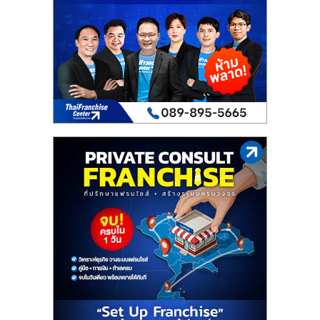
เปิด
ร้าน
ปรึกษา
ฟรี,
บริการ
พัฒนา
ระบบ
แฟ