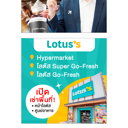
ลงทุน
และ
ขยาย
สา
ขา
แฟ
รน
ไชส์,