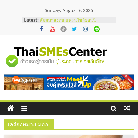
Skip
Sunday, August 9, 2026
to
content
Latest:
สัมมนาลงทุน แฟรนไชส์ยอนนี่
ThaiFranchise Meet Up จับคู่แฟรน
ไชส์ ครั้งที่ 8
ร้านเครื่องเสียงคุณภาพสูง พร้อม
โซลูชันระบบภาพและเสียง
บริษัท Cybersecurity ในไทยที่ไหนดี?
"ศูนย์
วิธีเลือกผู้ให้บริการให้คุ้มค่าและตอบ
โจทย์ธุรกิจ
อยากหาเงินทุน เพิ่มสภาพคล่องให้ธุรกิจ
รวม
เริ่มยังไงให้ผ่านฉลุย
สัมมนาออนไลน์ โอกาสบริหารสถานี
บริการน้ำมัน Shell
ข้อมูล
ธุรกิจ
SME
เครื่องหมาย มอก.