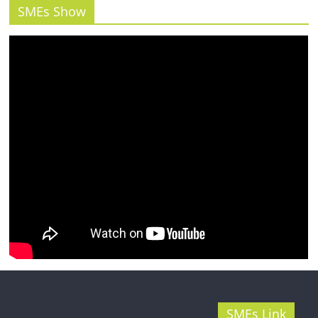
รน
SMEs Show
ไชส์"
SMEs Link