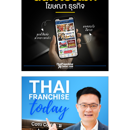
ลงทุน
น้อย
คืน
ทุน
ไว,
ที่
ปรึกษา
การ