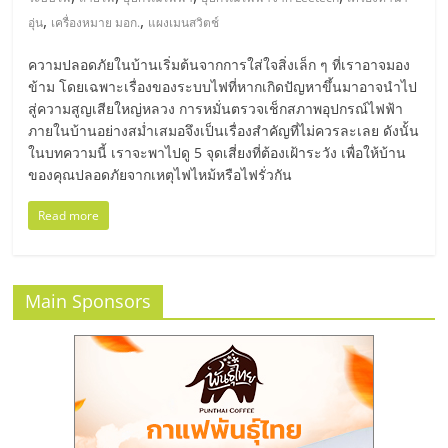
มอี
,
,
อุ่น
เครื่องหมาย มอก.
แผงเมนสวิตช์
ไทย,
ความปลอดภัยในบ้านเริ่มต้นจากการใส่ใจสิ่งเล็ก ๆ ที่เราอาจมอง
ข้าม โดยเฉพาะเรื่องของระบบไฟที่หากเกิดปัญหาขึ้นมาอาจนำไป
SMEs,
สู่ความสูญเสียใหญ่หลวง การหมั่นตรวจเช็กสภาพอุปกรณ์ไฟฟ้า
ภายในบ้านอย่างสม่ำเสมอจึงเป็นเรื่องสำคัญที่ไม่ควรละเลย ดังนั้น
ในบทความนี้ เราจะพาไปดู 5 จุดเสี่ยงที่ต้องเฝ้าระวัง เพื่อให้บ้าน
แฟ
ของคุณปลอดภัยจากเหตุไฟไหม้หรือไฟรั่วกัน
Read more
รน
ไชส์,
Main Sponsors
ที่
ปรึกษา