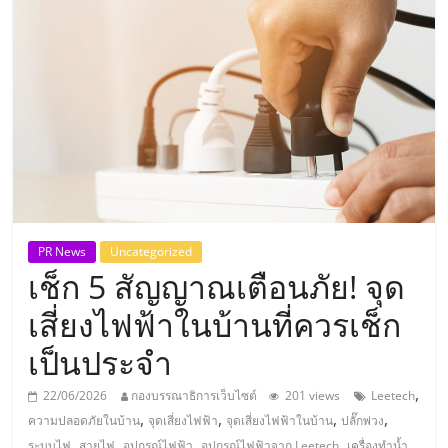
แห่ง
ประเทศไทย,
ThaiSMEsCenter,
รวม
ธุรกิจ
PR News
Uncategorized
เช็ก 5 สัญญาณเตือนภัย! จุด
เอ
เสี่ยงไฟฟ้าในบ้านที่ควรเช็ก
ส
เป็นประจำ
เอ็
,
22/06/2026
กองบรรณาธิการเว็บไซต์
201 views
Leetech
,
,
,
,
ความปลอดภัยในบ้าน
จุดเสี่ยงไฟฟ้า
จุดเสี่ยงไฟฟ้าในบ้าน
ปลั๊กพ่วง
,
,
,
,
ระบบไฟ
สายไฟ
อุปกรณ์ไฟฟ้า
อุปกรณ์ไฟฟ้าจาก Leetech
เครื่องทำน้ำ