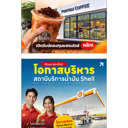
แฟ
รน
ไชส์,
รวม
แฟ
รน
ไชส์
ขาย