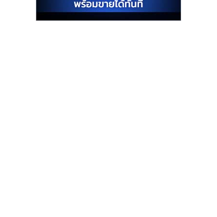
รน
ไชส์"
"ศูนย์
รวม
ข้อมูล
ธุรกิจ
SME
แห่ง
ประเทศไทย,
ThaiSMEsCenter,
รวม
ธุรกิจ
เอ
ส
เอ็
มอี