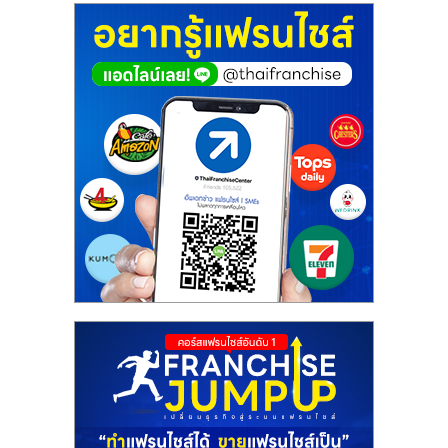
ศูนย์
รวม
แฟ
รน
ไชส์
พร้อม
ทำเล
สำหรับ