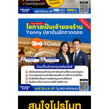
แฟ
รน
ไชส์
แฟ
รน
ไชส์
ขาย
หน้า
บ้าน