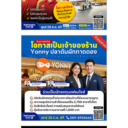
แฟ
รน
ไชส์
แฟ
รน
ไชส์
ขาย
หน้า
บ้าน