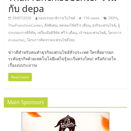
มอี
กับ depa
ไทย,
,
09/07/2026
กองบรรณาธิการเว็บไซต์
156 views
DEPA
,
,
,
,
ThaiFranchiseCenter
ดีลพิเศษ
ทดลองใช้ฟรี 6 เดือน
ธุรกิจแฟรนไชส์
ผู้
SMEs,
,
,
,
ประกอบการดิจิทัล
เครื่องมือดิจิทัล ฟรี 6 เดือน
เจ้าของแฟรนไชส์
โครงการ
,
d-voucher
โครงการติดจรวดแฟรนไชส์ไทย
แฟ
ข่าวดีสำหรับคนทำธุรกิจแฟรนไชส์ทั่วประเทศ ใครที่อยากยก
ระดับธุรกิจด้วยเทคโนโลยีแต่ไม่รู้จะเริ่มตรงไหน! หรือกังวลใจ
รน
เรื่องงบประมาณ
Read more
ไชส์,
ที่
Main Sponsors
ปรึกษา