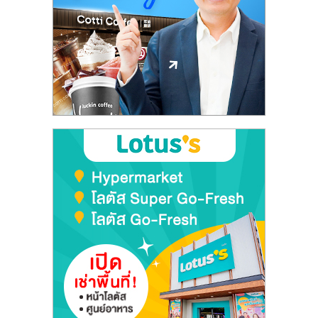
ลงทุน
และ
ขยาย
สา
ขา
แฟ
รน
ไชส์,