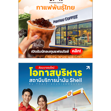
แฟ
รน
ไชส์,
รวม
แฟ
รน
ไชส์
ขาย