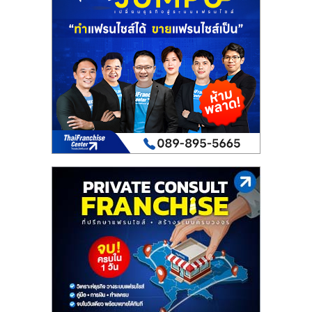
เปิด
ร้าน
ปรึกษา
ฟรี,
บริการ
พัฒนา
ระบบ
แฟ