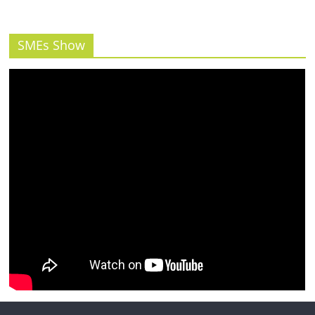
รน
ไชส์"
SMEs Show