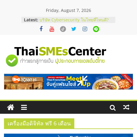
Skip
Friday, August 7, 2026
to
ร้านเครื่องเสียงคุณภาพสูง พร้อม
content
Latest:
โซลูชันระบบภาพและเสียง
บริษัท Cybersecurity ในไทยที่ไหนดี?
วิธีเลือกผู้ให้บริการให้คุ้มค่าและตอบ
โจทย์ธุรกิจ
อยากหาเงินทุน เพิ่มสภาพคล่องให้ธุรกิจ
เริ่มยังไงให้ผ่านฉลุย
"ศูนย์
สัมมนาออนไลน์ โอกาสบริหารสถานี
บริการน้ำมัน Shell
สัมมนาลงทุน แฟรนไชส์ยอนนี่
รวม
ThaiFranchise Meet Up จับคู่แฟรน
ไชส์ ครั้งที่ 8
ข้อมูล
ธุรกิจ
SME
เครื่องมือดิจิทัล ฟรี 6 เดือน