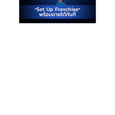
รน
ไชส์"
"ศูนย์
รวม
ข้อมูล
ธุรกิจ
SME
แห่ง
ประเทศไทย,
ThaiSMEsCenter,
รวม
ธุรกิจ
เอ
ส
เอ็
มอี