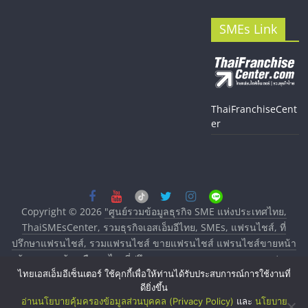
SMEs Link
ThaiFranchiseCent
er
Copyright © 2026
"ศูนย์รวมข้อมูลธุรกิจ SME แห่งประเทศไทย,
ThaiSMEsCenter, รวมธุรกิจเอสเอ็มอีไทย, SMEs, แฟรนไชส์, ที่
ปรึกษาแฟรนไชส์, รวมแฟรนไชส์ ขายแฟรนไชส์ แฟรนไชส์ขายหน้า
บ้าน ลงทุนน้อย คืนทุนไว, ที่ปรึกษาการลงทุนและขยายสาขาแฟรน
ไทยเอสเอ็มอีเซ็นเตอร์ ใช้คุกกี้เพื่อให้ท่านได้รับประสบการณ์การใช้งานที่
ไชส์, ศูนย์รวมแฟรนไชส์ พร้อมทำเลสำหรับเปิดร้าน ปรึกษาฟรี,
ดียิ่งขึ้น
บริการพัฒนาระบบแฟรนไชส์"
. All rights reserved.
อ่านนโยบายคุ้มครองข้อมูลส่วนบุคคล (Privacy Policy)
และ
นโยบาย