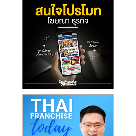
ลงทุน
น้อย
คืน
ทุน
ไว,
ที่
ปรึกษา
การ