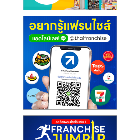
ศูนย์
รวม
แฟ
รน
ไชส์
พร้อม
ทำเล
สำหรับ