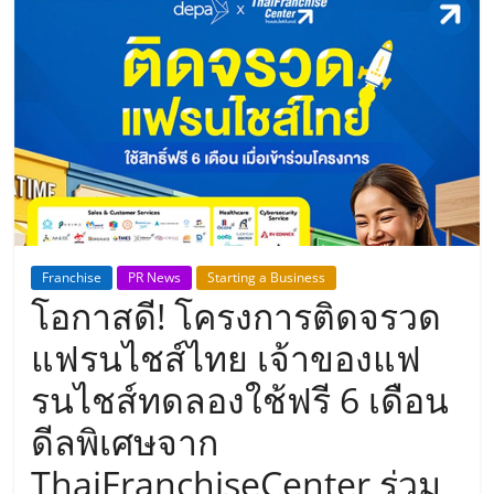
แห่ง
ประเทศไทย,
ThaiSMEsCenter,
รวม
ธุรกิจ
Franchise
PR News
Starting a Business
โอกาสดี! โครงการติดจรวด
เอ
แฟรนไชส์ไทย เจ้าของแฟ
ส
รนไชส์ทดลองใช้ฟรี 6 เดือน
ดีลพิเศษจาก
เอ็
ThaiFranchiseCenter ร่วม