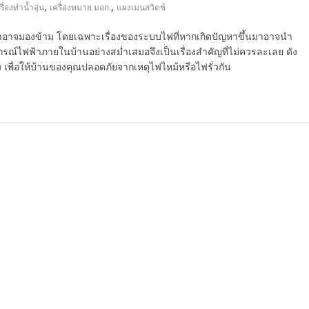
,
,
รื่องทำน้ำอุ่น
เครื่องหมาย มอก.
แผงเมนสวิตช์
่เราอาจมองข้าม โดยเฉพาะเรื่องของระบบไฟที่หากเกิดปัญหาขึ้นมาอาจนำ
รณ์ไฟฟ้าภายในบ้านอย่างสม่ำเสมอจึงเป็นเรื่องสำคัญที่ไม่ควรละเลย ดัง
วัง เพื่อให้บ้านของคุณปลอดภัยจากเหตุไฟไหม้หรือไฟรั่วกัน