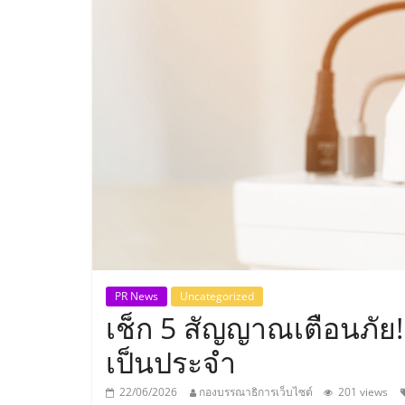
ประเทศไทย,
ThaiSMEsCenter
รวม
ธุรกิจ
เอ
ส
เอ็
PR News
Uncategorized
เช็ก 5 สัญญาณเตือนภัย! 
มอี
เป็นประจำ
22/06/2026
กองบรรณาธิการเว็บไซต์
201 views