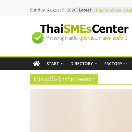
Skip
Sunday, August 9, 2026
Latest:
สัมมนาลงทุน แฟรนไช
to
ThaiFranchise Meet
content
ไชส์ ครั้งที่ 8
ร้านเครื่องเสียงคุณภ
"ศูนย์
โซลูชันระบบภาพและ
บริษัท Cybersecurity
วิธีเลือกผู้ให้บริการใ
รวม
โจทย์ธุรกิจ
อยากหาเงินทุน เพิ่มส
เริ่มยังไงให้ผ่านฉลุย
START
DIRECTORY
FACTORY
ข้อมูล
สัมมนาออนไลน์ โอก
บริการน้ำมัน Shell
อุปกรณ์ไฟฟ้าจาก Leetech
ธุรกิจ
SME
แห่ง