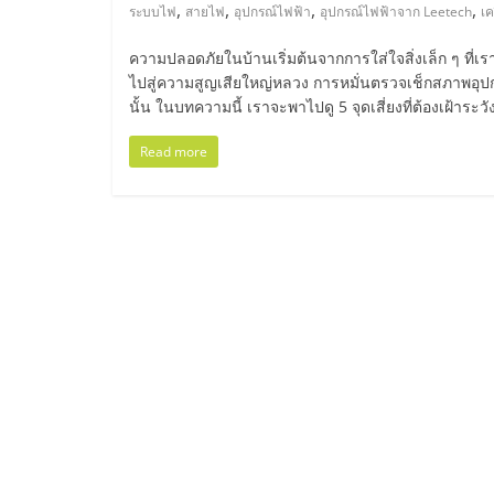
ไทย,
,
,
,
,
ระบบไฟ
สายไฟ
อุปกรณ์ไฟฟ้า
อุปกรณ์ไฟฟ้าจาก Leetech
เค
SMEs,
ความปลอดภัยในบ้านเริ่มต้นจากการใส่ใจสิ่งเล็ก ๆ ที
ไปสู่ความสูญเสียใหญ่หลวง การหมั่นตรวจเช็กสภาพอุปก
แฟ
นั้น ในบทความนี้ เราจะพาไปดู 5 จุดเสี่ยงที่ต้องเฝ้าระ
Read more
รน
ไชส์,
ที่
ปรึกษา
แฟ
รน