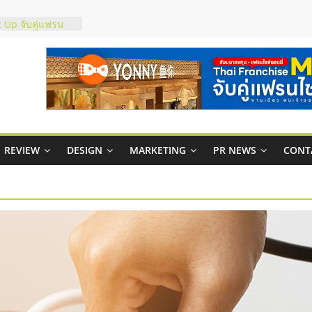
ส์ยอนนี่
 Up จับคู่แฟรน
าพสูง พร้อม
เสียง
 ในไทยที่ไหนดี?
ห้คุ้มค่าและตอบ
ภาพคล่องให้ธุรกิจ
REVIEW
DESIGN
MARKETING
PR NEWS
CONT
าสบริหารสถานี