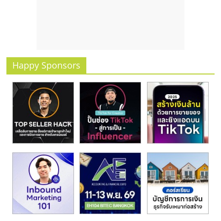
รน
ไชส์
ขาย
หน้า
บ้าน
ลงทุน
Happy Sponsors
น้อย
คืน
ทุน
ไว,
ที่
ปรึกษา
การ
ลงทุน
และ
ขยาย
สา
ขา
แฟ