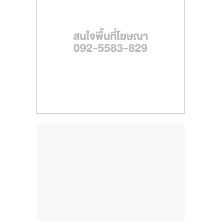
ไทย,
SMEs,
แฟ
รน
ไชส์,
ที่
ปรึกษา
แฟ
รน
ไชส์,
รวม
แฟ
รน
ไชส์
ขาย
แฟ
รน
ไชส์
แฟ