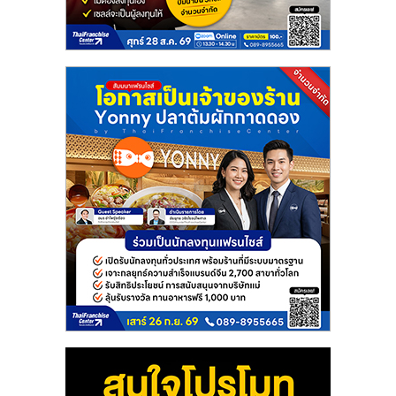
แฟ
รน
ไชส์
แฟ
รน
ไชส์
ขาย
หน้า
บ้าน