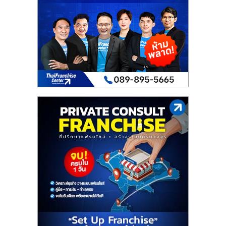
เปิด
ร้าน
ปรึกษา
ฟรี,
บริการ
พัฒนา
ระบบ
แฟ