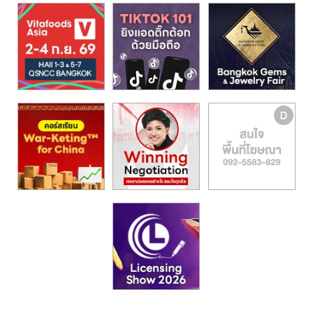
รน
ไชส์,
ศูนย์
รวม
แฟ
รน
ไชส์
พร้อม
ทำเล
สำหรับ
เปิด
ร้าน
ปรึกษา
ฟรี,
บริการ
พัฒนา
ระบบ
แฟ