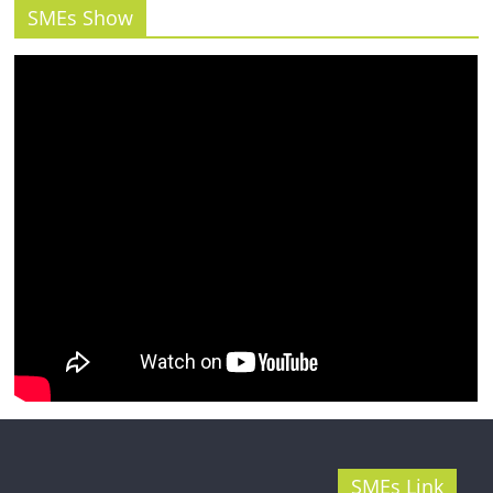
รน
SMEs Show
ไชส์"
SMEs Link