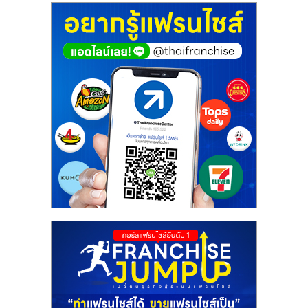
ศูนย์
รวม
แฟ
รน
ไชส์
พร้อม
ทำเล
สำหรับ