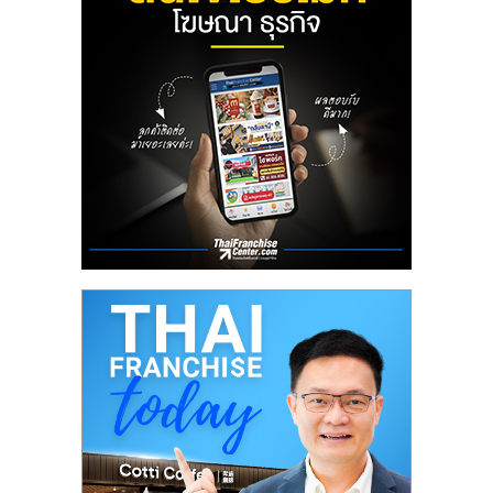
ลงทุน
น้อย
คืน
ทุน
ไว,
ที่
ปรึกษา
การ