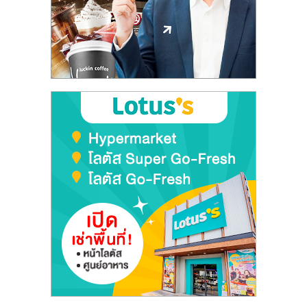
ลงทุน
และ
ขยาย
สา
ขา
แฟ
รน
ไชส์,