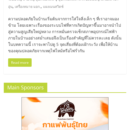
มอี
,
,
อุ่น
เครื่องหมาย มอก.
แผงเมนสวิตช์
ไทย,
ความปลอดภัยในบ้านเริ่มต้นจากการใส่ใจสิ่งเล็ก ๆ ที่เราอาจมอง
ข้าม โดยเฉพาะเรื่องของระบบไฟที่หากเกิดปัญหาขึ้นมาอาจนำไป
SMEs,
สู่ความสูญเสียใหญ่หลวง การหมั่นตรวจเช็กสภาพอุปกรณ์ไฟฟ้า
ภายในบ้านอย่างสม่ำเสมอจึงเป็นเรื่องสำคัญที่ไม่ควรละเลย ดังนั้น
ในบทความนี้ เราจะพาไปดู 5 จุดเสี่ยงที่ต้องเฝ้าระวัง เพื่อให้บ้าน
แฟ
ของคุณปลอดภัยจากเหตุไฟไหม้หรือไฟรั่วกัน
Read more
รน
ไชส์,
Main Sponsors
ที่
ปรึกษา