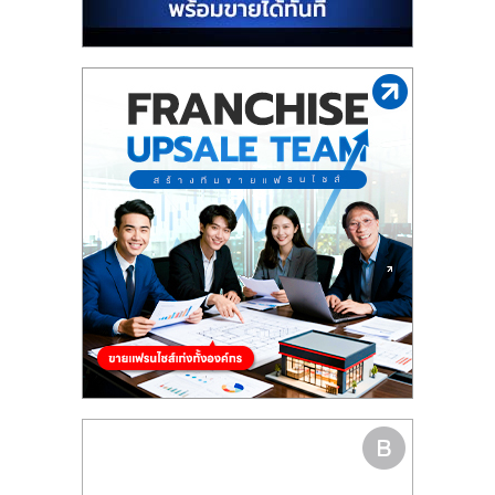
รน
ไชส์"
"ศูนย์
รวม
ข้อมูล
ธุรกิจ
SME
แห่ง
ประเทศไทย,
ThaiSMEsCenter,
รวม
ธุรกิจ
เอ
ส
เอ็
มอี