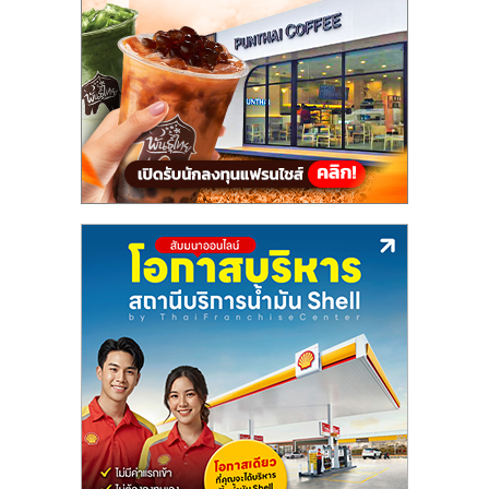
แฟ
รน
ไชส์,
รวม
แฟ
รน
ไชส์
ขาย