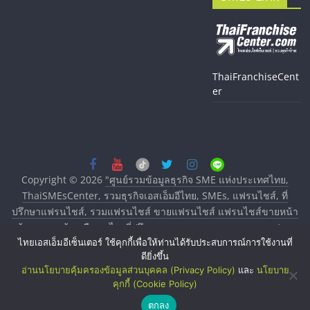
ThaiFranchiseCent
er
Copyright © 2026
"ศูนย์รวมข้อมูลธุรกิจ SME แห่งประเทศไทย,
ThaiSMEsCenter, รวมธุรกิจเอสเอ็มอีไทย, SMEs, แฟรนไชส์, ที่
ปรึกษาแฟรนไชส์, รวมแฟรนไชส์ ขายแฟรนไชส์ แฟรนไชส์ขายหน้า
บ้าน ลงทุนน้อย คืนทุนไว, ที่ปรึกษาการลงทุนและขยายสาขาแฟรน
ไทยเอสเอ็มอีเซ็นเตอร์ ใช้คุกกี้เพื่อให้ท่านได้รับประสบการณ์การใช้งานที่
ไชส์, ศูนย์รวมแฟรนไชส์ พร้อมทำเลสำหรับเปิดร้าน ปรึกษาฟรี,
ดียิ่งขึ้น
บริการพัฒนาระบบแฟรนไชส์"
. All rights reserved.
อ่านนโยบายคุ้มครองข้อมูลส่วนบุคคล (Privacy Policy)
และ
นโยบาย
คุกกี้ (Cookie Policy)
ตกลง