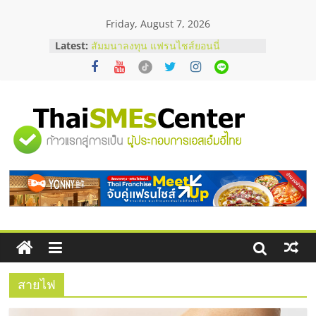
Skip
Friday, August 7, 2026
to
content
Latest:
สัมมนาลงทุน แฟรนไชส์ยอนนี่
ThaiFranchise Meet Up จับคู่แฟรน
ไชส์ ครั้งที่ 8
ร้านเครื่องเสียงคุณภาพสูง พร้อม
โซลูชันระบบภาพและเสียง
บริษัท Cybersecurity ในไทยที่ไหนดี?
"ศูนย์
วิธีเลือกผู้ให้บริการให้คุ้มค่าและตอบ
โจทย์ธุรกิจ
อยากหาเงินทุน เพิ่มสภาพคล่องให้ธุรกิจ
รวม
เริ่มยังไงให้ผ่านฉลุย
สัมมนาออนไลน์ โอกาสบริหารสถานี
บริการน้ำมัน Shell
ข้อมูล
ธุรกิจ
SME
สายไฟ