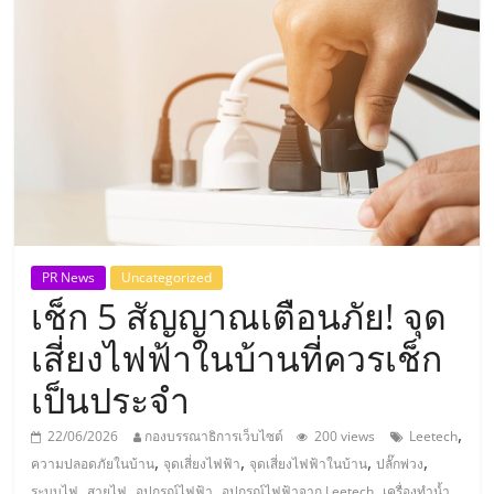
แห่ง
ประเทศไทย,
ThaiSMEsCenter,
รวม
ธุรกิจ
PR News
Uncategorized
เช็ก 5 สัญญาณเตือนภัย! จุด
เอ
เสี่ยงไฟฟ้าในบ้านที่ควรเช็ก
ส
เป็นประจำ
เอ็
,
22/06/2026
กองบรรณาธิการเว็บไซต์
200 views
Leetech
,
,
,
,
ความปลอดภัยในบ้าน
จุดเสี่ยงไฟฟ้า
จุดเสี่ยงไฟฟ้าในบ้าน
ปลั๊กพ่วง
,
,
,
,
ระบบไฟ
สายไฟ
อุปกรณ์ไฟฟ้า
อุปกรณ์ไฟฟ้าจาก Leetech
เครื่องทำน้ำ