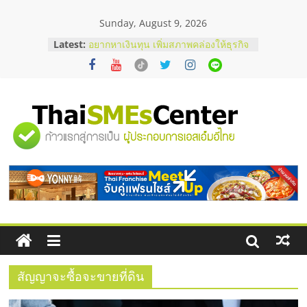
Skip
Sunday, August 9, 2026
to
content
Latest:
อยากหาเงินทุน เพิ่มสภาพคล่องให้ธุรกิจ
เริ่มยังไงให้ผ่านฉลุย
สัมมนาออนไลน์ โอกาสบริหารสถานี
บริการน้ำมัน Shell
สัมมนาลงทุน แฟรนไชส์ยอนนี่
ThaiFranchise Meet Up จับคู่แฟรน
"ศูนย์
ไชส์ ครั้งที่ 8
ร้านเครื่องเสียงคุณภาพสูง พร้อม
โซลูชันระบบภาพและเสียง
รวม
บริษัท Cybersecurity ในไทยที่ไหนดี?
วิธีเลือกผู้ให้บริการให้คุ้มค่าและตอบ
โจทย์ธุรกิจ
ข้อมูล
ธุรกิจ
SME
สัญญาจะซื้อจะขายที่ดิน