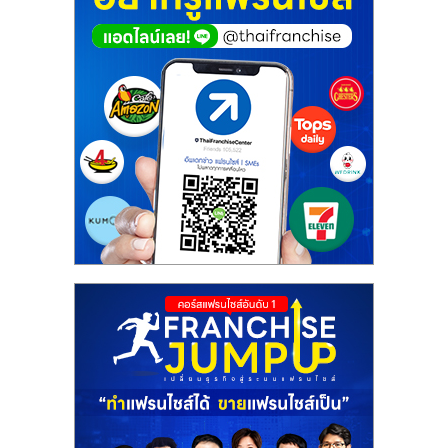
ศูนย์
รวม
แฟ
รน
ไชส์
พร้อม
ทำเล
สำหรับ