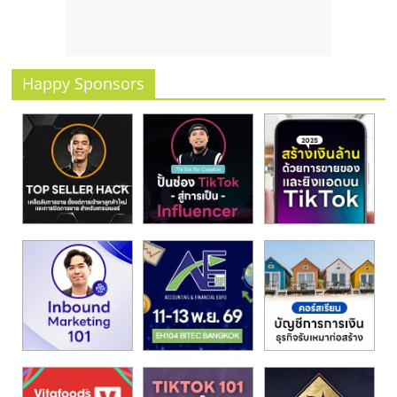
รน
ไชส์
ขาย
หน้า
Happy Sponsors
บ้าน
ลงทุน
น้อย
คืน
ทุน
ไว,
ที่
ปรึกษา
การ
ลงทุน
และ
ขยาย
สา
ขา
แฟ