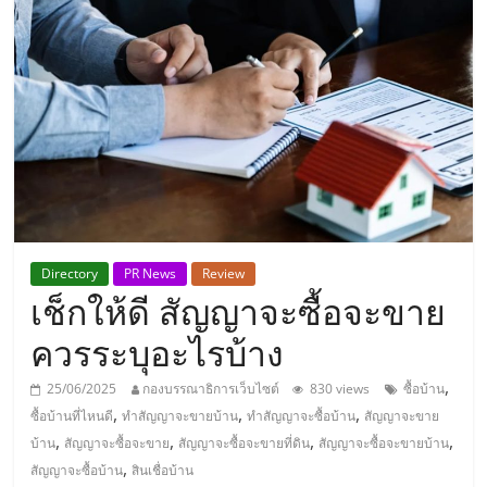
แห่ง
ประเทศไทย,
ThaiSMEsCenter,
รวม
ธุรกิจ
Directory
PR News
Review
เช็กให้ดี สัญญาจะซื้อจะขาย
เอ
ควรระบุอะไรบ้าง
ส
,
25/06/2025
กองบรรณาธิการเว็บไซต์
830 views
ซื้อบ้าน
,
,
,
ซื้อบ้านที่ไหนดี
ทำสัญญาจะขายบ้าน
ทำสัญญาจะซื้อบ้าน
สัญญาจะขาย
เอ็
,
,
,
,
บ้าน
สัญญาจะซื้อจะขาย
สัญญาจะซื้อจะขายที่ดิน
สัญญาจะซื้อจะขายบ้าน
,
สัญญาจะซื้อบ้าน
สินเชื่อบ้าน