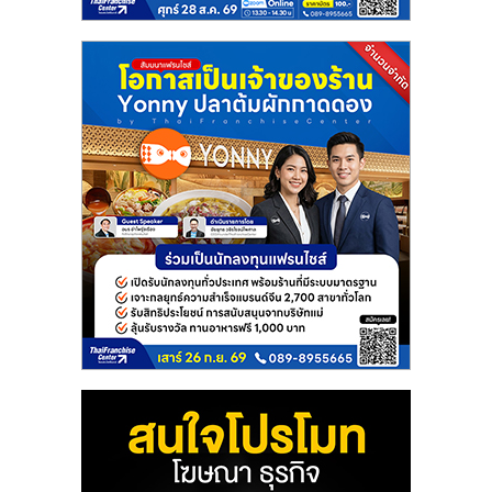
แฟ
รน
ไชส์
แฟ
รน
ไชส์
ขาย
หน้า
บ้าน