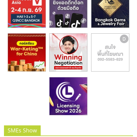
รน
ไชส์,
ศูนย์
รวม
แฟ
รน
ไชส์
พร้อม
ทำเล
สำหรับ
เปิด
ร้าน
ปรึกษา
ฟรี,
บริการ
พัฒนา
ระบบ
แฟ
SMEs Show