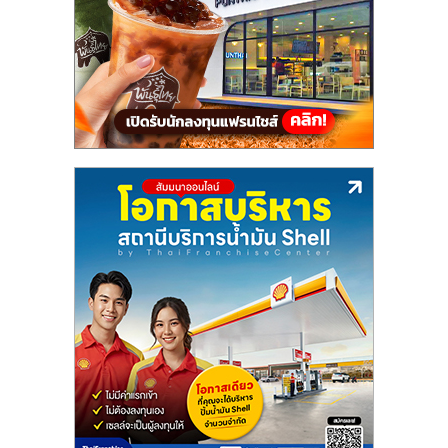
แฟ
รน
ไชส์,
รวม
แฟ
รน
ไชส์
ขาย