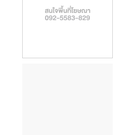
ไทย,
SMEs,
แฟ
รน
ไชส์,
ที่
ปรึกษา
แฟ
รน
ไชส์,
รวม
แฟ
รน
ไชส์
ขาย
แฟ
รน
ไชส์
แฟ