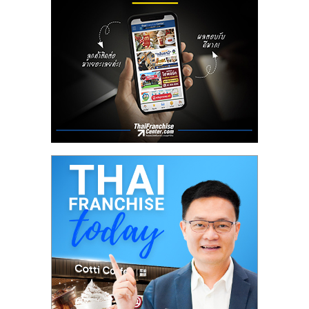
ลงทุน
น้อย
คืน
ทุน
ไว,
ที่
ปรึกษา
การ