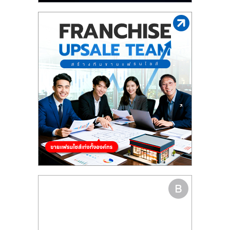
รน
ไชส์"
"ศูนย์
รวม
ข้อมูล
ธุรกิจ
SME
แห่ง
ประเทศไทย,
ThaiSMEsCenter,
รวม
ธุรกิจ
เอ
ส
เอ็
มอี