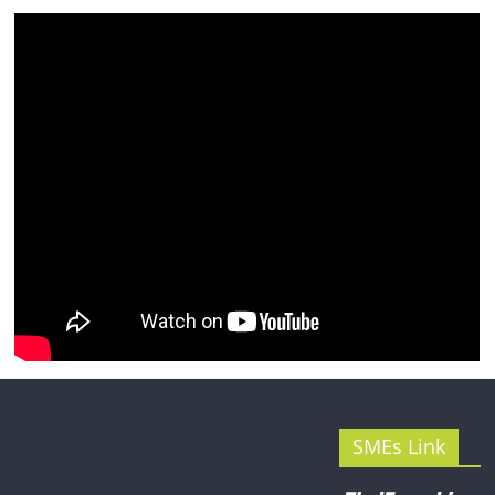
รน
ไชส์"
SMEs Link