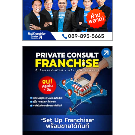
เปิด
ร้าน
ปรึกษา
ฟรี,
บริการ
พัฒนา
ระบบ
แฟ