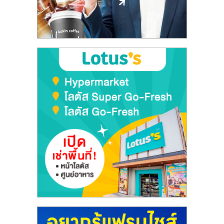
ลงทุน
และ
ขยาย
สา
ขา
แฟ
รน
ไชส์,