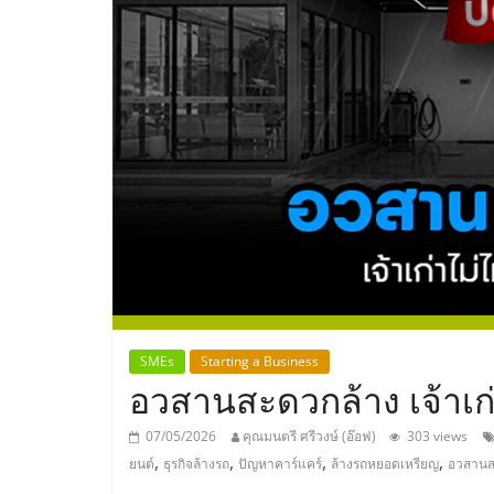
ประเทศไทย,
ThaiSMEsCenter
รวม
ธุรกิจ
เอ
ส
เอ็
SMEs
Starting a Business
อวสานสะดวกล้าง เจ้าเก่
มอี
07/05/2026
คุณมนตรี ศรีวงษ์ (อ๊อฟ)
303 views
,
,
,
,
ยนต์
ธุรกิจล้างรถ
ปัญหาคาร์แคร์
ล้างรถหยอดเหรียญ
อวสานส