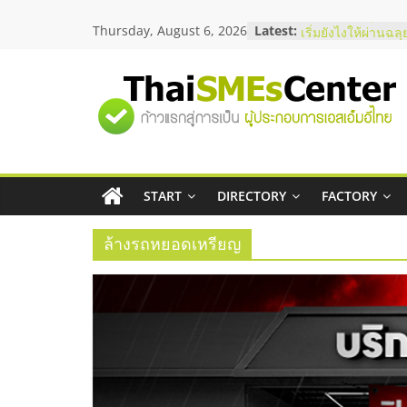
Skip
Thursday, August 6, 2026
Latest:
อยากหาเงินทุน เพิ่
to
เริ่มยังไงให้ผ่านฉลุ
content
สัมมนาออนไลน์ โอ
บริการน้ำมัน Shell
"ศูนย์
สัมมนาลงทุน แฟรน
ThaiFranchise Me
ไชส์ ครั้งที่ 8
รวม
ร้านเครื่องเสียงคุ
โซลูชันระบบภาพแ
บริษัท Cybersecuri
START
DIRECTORY
FACTORY
ข้อมูล
วิธีเลือกผู้ให้บริกา
โจทย์ธุรกิจ
ล้างรถหยอดเหรียญ
ธุรกิจ
SME
แห่ง