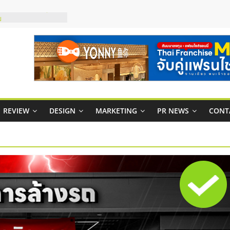
มสภาพคล่องให้ธุรกิจ
ย
กาสบริหารสถานี
ไชส์ยอนนี่
et Up จับคู่แฟรน
ณภาพสูง พร้อม
ละเสียง
ty ในไทยที่ไหนดี?
REVIEW
DESIGN
MARKETING
PR NEWS
CONT
รให้คุ้มค่าและตอบ