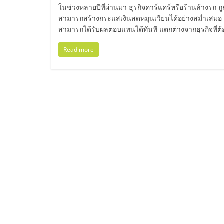
ไทย,
ในช่วงหลายปีที่ผ่านมา ธุรกิจคาร์แคร์หรือร้านล้างรถ ถู
สามารถสร้างกระแสเงินสดหมุนเวียนได้อย่างสม่ำเสมอ 
SMEs,
สามารถได้รับผลตอบแทนได้ทันที แตกต่างจากธุรกิจที่
แฟ
Read more
รน
ไชส์,
ที่
ปรึกษา
แฟ
รน