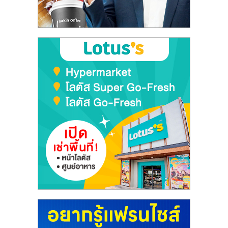
ลงทุน
และ
ขยาย
สา
ขา
แฟ
รน
ไชส์,