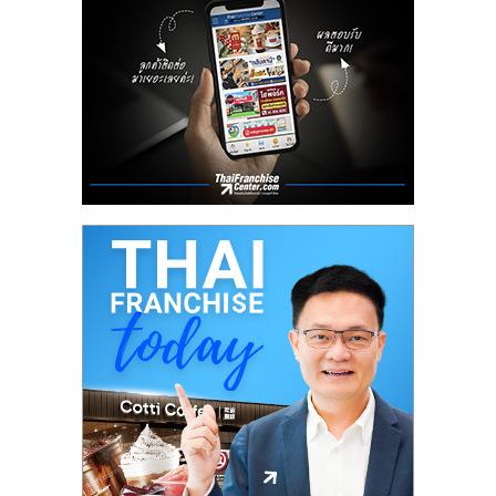
ลงทุน
น้อย
คืน
ทุน
ไว,
ที่
ปรึกษา
การ