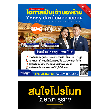
แฟ
รน
ไชส์
แฟ
รน
ไชส์
ขาย
หน้า
บ้าน