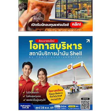
แฟ
รน
ไชส์,
รวม
แฟ
รน
ไชส์
ขาย