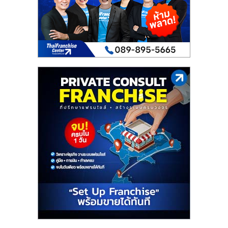
เปิด
ร้าน
ปรึกษา
ฟรี,
บริการ
พัฒนา
ระบบ
แฟ