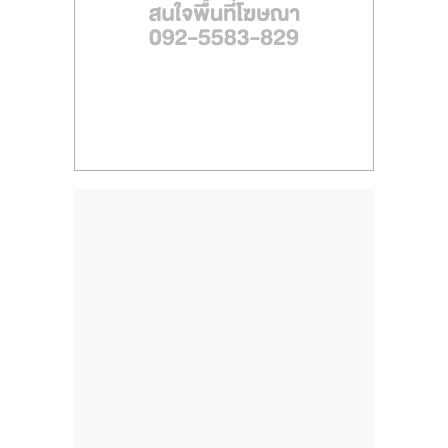
ไทย,
SMEs,
แฟ
รน
ไชส์,
ที่
ปรึกษา
แฟ
รน
ไชส์,
รวม
แฟ
รน
ไชส์
ขาย
แฟ
รน
ไชส์
แฟ