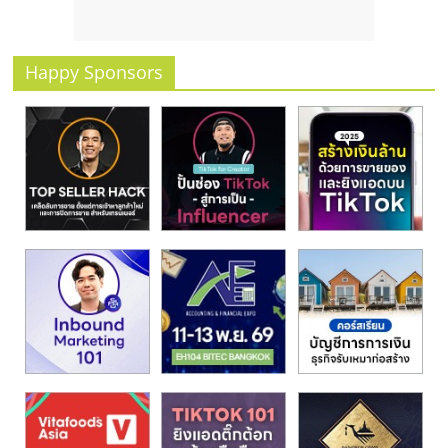
รน
ไชส์
ขาย
Happy Sponsors
หน้า
บ้าน
ลงทุน
น้อย
คืน
ทุน
ไว,
ที่
ปรึกษา
การ
ลงทุน
และ
ขยาย
สา
ขา
แฟ