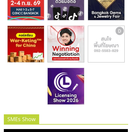
รน
ไชส์,
ศูนย์
รวม
แฟ
รน
ไชส์
พร้อม
ทำเล
สำหรับ
เปิด
ร้าน
ปรึกษา
ฟรี,
บริการ
พัฒนา
ระบบ
SMEs Show
แฟ