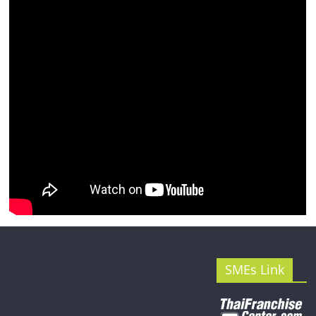
รน
ไชส์"
SMEs Link