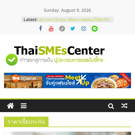
Skip
Sunday, August 9, 2026
to
บริษัท Cybersecurity ในไทยที่ไหนดี?
content
Latest:
วิธีเลือกผู้ให้บริการให้คุ้มค่าและตอบ
โจทย์ธุรกิจ
อยากหาเงินทุน เพิ่มสภาพคล่องให้ธุรกิจ
เริ่มยังไงให้ผ่านฉลุย
สัมมนาออนไลน์ โอกาสบริหารสถานี
บริการน้ำมัน Shell
"ศูนย์
สัมมนาลงทุน แฟรนไชส์ยอนนี่
ThaiFranchise Meet Up จับคู่แฟรน
ไชส์ ครั้งที่ 8
รวม
ร้านเครื่องเสียงคุณภาพสูง พร้อม
โซลูชันระบบภาพและเสียง
ข้อมูล
ธุรกิจ
SME
ราคาเบี้ยประกัน