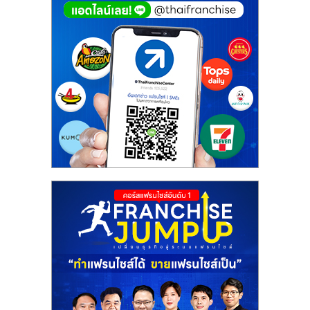
ศูนย์
รวม
แฟ
รน
ไชส์
พร้อม
ทำเล
สำหรับ