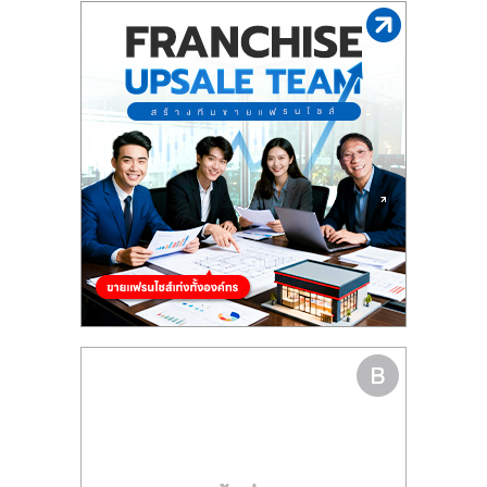
รน
ไชส์"
"ศูนย์
รวม
ข้อมูล
ธุรกิจ
SME
แห่ง
ประเทศไทย,
ThaiSMEsCenter,
รวม
ธุรกิจ
เอ
ส
เอ็
มอี