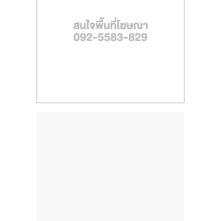
ไทย,
SMEs,
แฟ
รน
ไชส์,
ที่
ปรึกษา
แฟ
รน
ไชส์,
รวม
แฟ
รน
ไชส์
ขาย
แฟ
รน
ไชส์
แฟ