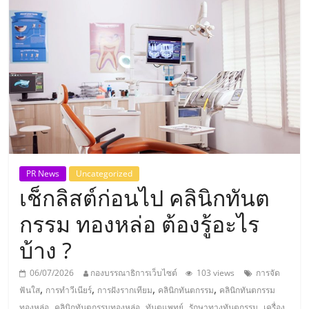
แห่ง
ประเทศไทย,
ThaiSMEsCenter,
รวม
ธุรกิจ
PR News
Uncategorized
เช็กลิสต์ก่อนไป คลินิกทันต
เอ
กรรม ทองหล่อ ต้องรู้อะไร
ส
บ้าง ?
เอ็
06/07/2026
กองบรรณาธิการเว็บไซต์
103 views
การจัด
,
,
,
,
ฟันใส
การทำวีเนียร์
การฝังรากเทียม
คลินิกทันตกรรม
คลินิกทันตกรรม
,
,
,
,
ทองหล่อ
คลินิกทันตกรรมทองหล่อ
ทันตแพทย์
รักษาทางทันตกรรม
เครื่อง