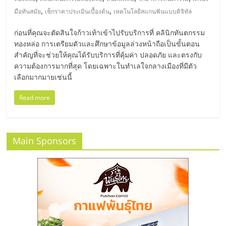
มอี
,
,
มือทันสมัย
เช็กราคาประเมินเบื้องต้น
เทคโนโลยีสแกนฟันแบบดิจิทัล
ไทย,
ก่อนที่คุณจะตัดสินใจก้าวเท้าเข้าไปรับบริการที่ คลินิกทันตกรรม
ทองหล่อ การเตรียมตัวและศึกษาข้อมูลล่วงหน้าถือเป็นขั้นตอน
SMEs,
สำคัญที่จะช่วยให้คุณได้รับบริการที่คุ้มค่า ปลอดภัย และตรงกับ
ความต้องการมากที่สุด โดยเฉพาะในทำเลใจกลางเมืองที่มีตัว
เลือกมากมายเช่นนี้
แฟ
Read more
รน
ไชส์,
Main Sponsors
ที่
ปรึกษา