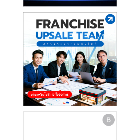
รน
ไชส์"
"ศูนย์
รวม
ข้อมูล
ธุรกิจ
SME
แห่ง
ประเทศไทย,
ThaiSMEsCenter,
รวม
ธุรกิจ
เอ
ส
เอ็
มอี