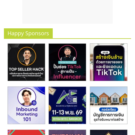
รน
ไชส์
ขาย
หน้า
บ้าน
Happy Sponsors
ลงทุน
น้อย
คืน
ทุน
ไว,
ที่
ปรึกษา
การ
ลงทุน
และ
ขยาย
สา
ขา
แฟ