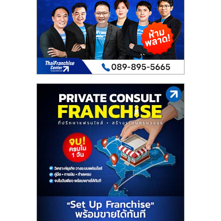
เปิด
ร้าน
ปรึกษา
ฟรี,
บริการ
พัฒนา
ระบบ
แฟ