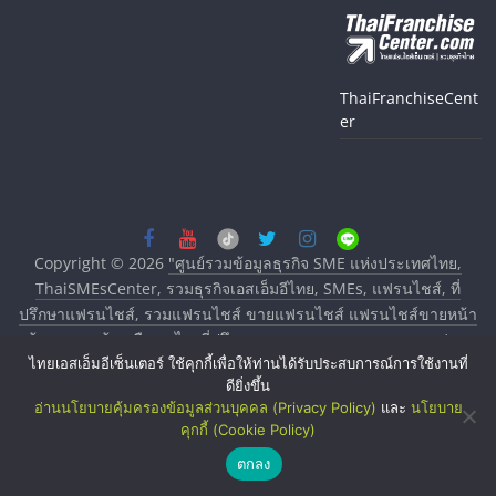
ThaiFranchiseCent
er
Copyright © 2026
"ศูนย์รวมข้อมูลธุรกิจ SME แห่งประเทศไทย,
ThaiSMEsCenter, รวมธุรกิจเอสเอ็มอีไทย, SMEs, แฟรนไชส์, ที่
ปรึกษาแฟรนไชส์, รวมแฟรนไชส์ ขายแฟรนไชส์ แฟรนไชส์ขายหน้า
บ้าน ลงทุนน้อย คืนทุนไว, ที่ปรึกษาการลงทุนและขยายสาขาแฟรน
ไทยเอสเอ็มอีเซ็นเตอร์ ใช้คุกกี้เพื่อให้ท่านได้รับประสบการณ์การใช้งานที่
ไชส์, ศูนย์รวมแฟรนไชส์ พร้อมทำเลสำหรับเปิดร้าน ปรึกษาฟรี,
ดียิ่งขึ้น
บริการพัฒนาระบบแฟรนไชส์"
. All rights reserved.
อ่านนโยบายคุ้มครองข้อมูลส่วนบุคคล (Privacy Policy)
และ
นโยบาย
คุกกี้ (Cookie Policy)
ตกลง