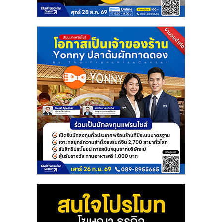
แฟ
รน
ไชส์
แฟ
รน
ไชส์
ขาย
หน้า
บ้าน