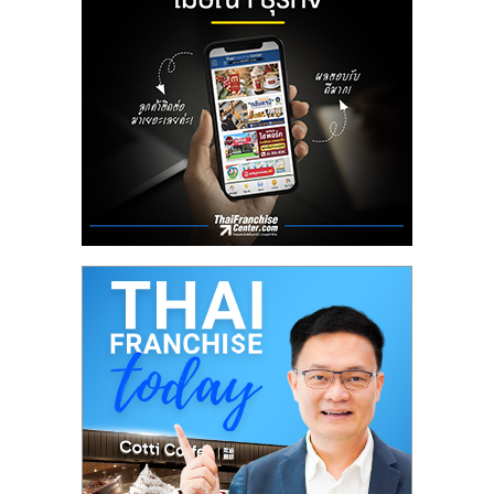
ลงทุน
น้อย
คืน
ทุน
ไว,
ที่
ปรึกษา
การ