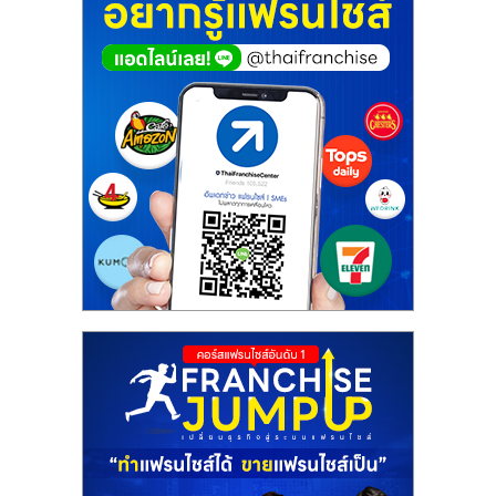
ศูนย์
รวม
แฟ
รน
ไชส์
พร้อม
ทำเล
สำหรับ