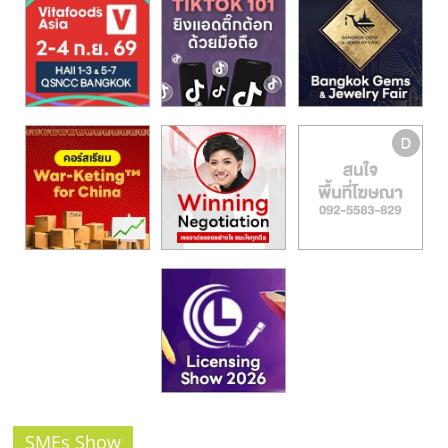
รน
ไชส์,
ศูนย์
รวม
แฟ
รน
ไชส์
พร้อม
ทำเล
สำหรับ
เปิด
ร้าน
ปรึกษา
ฟรี,
บริการ
พัฒนา
ระบบ
แฟ
SMEs Show