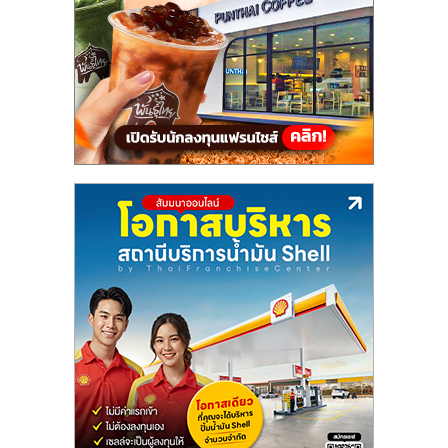
แฟ
รน
ไชส์,
รวม
แฟ
รน
ไชส์
ขาย