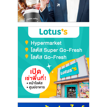
ลงทุน
และ
ขยาย
สา
ขา
แฟ
รน
ไชส์,