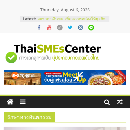
Skip
Thursday, August 6, 2026
to
บริษัท Cybersecurity ในไทยที่ไหนดี?
content
Latest:
วิธีเลือกผู้ให้บริการให้คุ้มค่าและตอบ
โจทย์ธุรกิจ
อยากหาเงินทุน เพิ่มสภาพคล่องให้ธุรกิจ
เริ่มยังไงให้ผ่านฉลุย
สัมมนาออนไลน์ โอกาสบริหารสถานี
บริการน้ำมัน Shell
"ศูนย์
สัมมนาลงทุน แฟรนไชส์ยอนนี่
ThaiFranchise Meet Up จับคู่แฟรน
รวม
ไชส์ ครั้งที่ 8
ร้านเครื่องเสียงคุณภาพสูง พร้อม
โซลูชันระบบภาพและเสียง
ข้อมูล
ธุรกิจ
SME
รักษาทางทันตกรรม