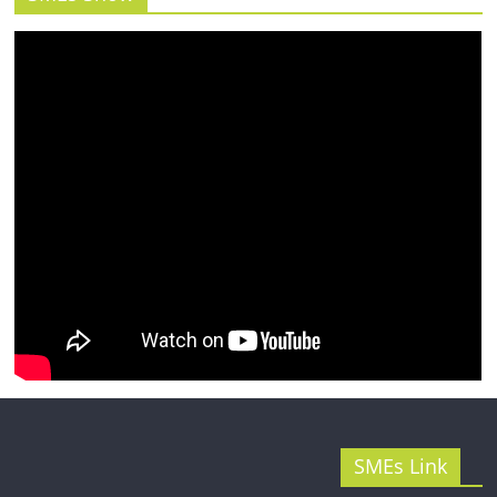
รน
ไชส์"
SMEs Link