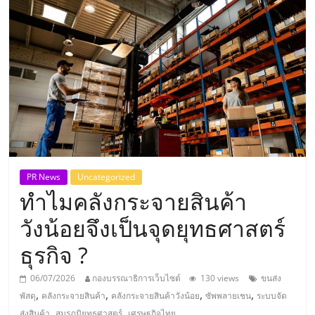
แห่ง
ประเทศไทย,
ThaiSMEsCenter,
รวม
ธุรกิจ
PR News
Uncategorized
ทำไมคลังกระจายสินค้า
เอ
วังน้อยจึงเป็นจุดยุทธศาสตร์
ส
ธุรกิจ ?
เอ็
06/07/2026
กองบรรณาธิการเว็บไซต์
130 views
ขนส่ง
,
,
,
,
พัสดุ
คลังกระจายสินค้า
คลังกระจายสินค้าวังน้อย
ซัพพลายเชน
ระบบจัด
,
,
ส่งสินค้า
สมรภูมิยุทธศาสตร์
เศรษฐกิจไทย