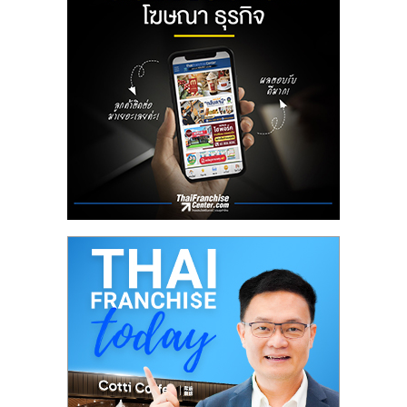
ลงทุน
น้อย
คืน
ทุน
ไว,
ที่
ปรึกษา
การ