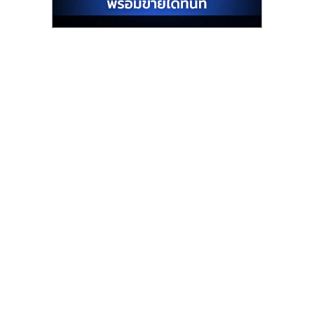
รน
ไชส์"
"ศูนย์
รวม
ข้อมูล
ธุรกิจ
SME
แห่ง
ประเทศไทย,
ThaiSMEsCenter,
รวม
ธุรกิจ
เอ
ส
เอ็
มอี