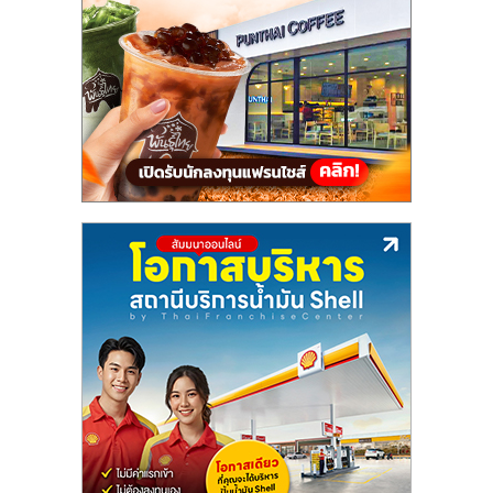
แฟ
รน
ไชส์,
รวม
แฟ
รน
ไชส์
ขาย