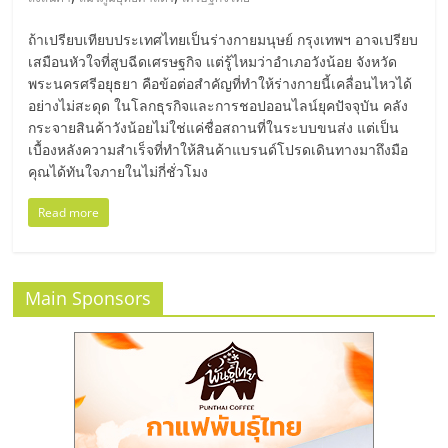
มอี
ถ้าเปรียบเทียบประเทศไทยเป็นร่างกายมนุษย์ กรุงเทพฯ อาจเปรียบ
ไทย,
เสมือนหัวใจที่สูบฉีดเศรษฐกิจ แต่รู้ไหมว่าอำเภอวังน้อย จังหวัด
พระนครศรีอยุธยา คือข้อต่อสำคัญที่ทำให้ร่างกายนี้เคลื่อนไหวได้
อย่างไม่สะดุด ในโลกธุรกิจและการชอปออนไลน์ยุคปัจจุบัน คลัง
SMEs,
กระจายสินค้าวังน้อยไม่ใช่แค่ชื่อสถานที่ในระบบขนส่ง แต่เป็น
เบื้องหลังความสำเร็จที่ทำให้สินค้าแบรนด์โปรดเดินทางมาถึงมือ
แฟ
คุณได้ทันใจภายในไม่กี่ชั่วโมง
Read more
รน
ไชส์,
Main Sponsors
ที่
ปรึกษา