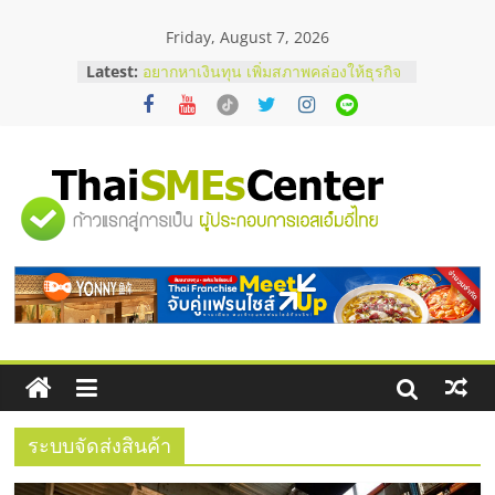
Skip
Friday, August 7, 2026
to
บริษัท Cybersecurity ในไทยที่ไหนดี?
content
Latest:
วิธีเลือกผู้ให้บริการให้คุ้มค่าและตอบ
โจทย์ธุรกิจ
อยากหาเงินทุน เพิ่มสภาพคล่องให้ธุรกิจ
เริ่มยังไงให้ผ่านฉลุย
สัมมนาออนไลน์ โอกาสบริหารสถานี
บริการน้ำมัน Shell
"ศูนย์
สัมมนาลงทุน แฟรนไชส์ยอนนี่
ThaiFranchise Meet Up จับคู่แฟรน
ไชส์ ครั้งที่ 8
รวม
ร้านเครื่องเสียงคุณภาพสูง พร้อม
โซลูชันระบบภาพและเสียง
ข้อมูล
ธุรกิจ
SME
ระบบจัดส่งสินค้า