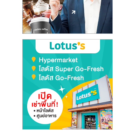
ลงทุน
และ
ขยาย
สา
ขา
แฟ
รน
ไชส์,