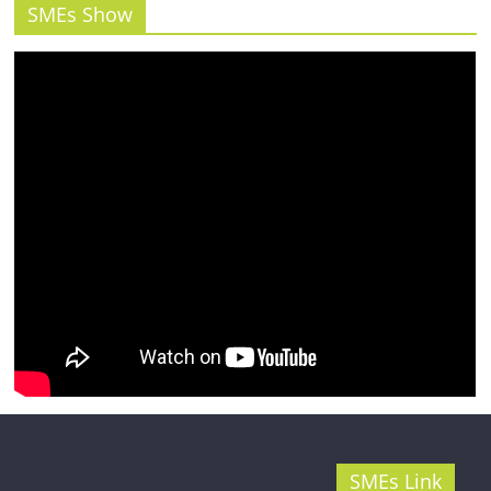
รน
SMEs Show
ไชส์"
SMEs Link