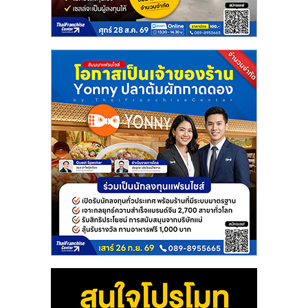
แฟ
รน
ไชส์
แฟ
รน
ไชส์
ขาย
หน้า
บ้าน