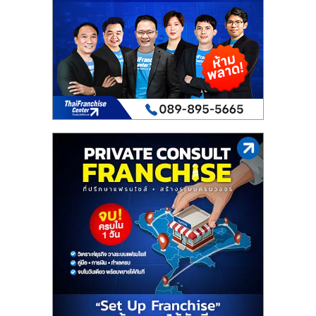
เปิด
ร้าน
ปรึกษา
ฟรี,
บริการ
พัฒนา
ระบบ
แฟ