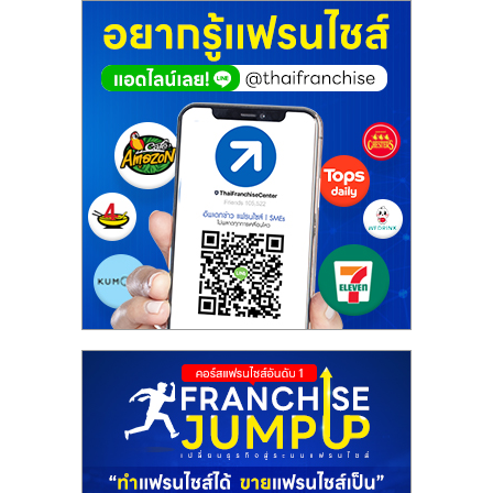
ศูนย์
รวม
แฟ
รน
ไชส์
พร้อม
ทำเล
สำหรับ