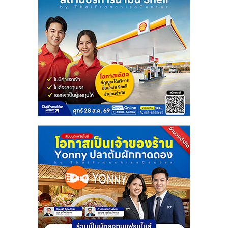
ลงทุน
น้อย
คืน
ทุน
ไว,
ที่
ปรึกษา
การ