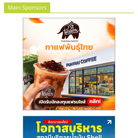
แฟ
Main Sponsors
รน
ไชส์
แฟ
รน
ไชส์
ขาย
หน้า
บ้าน