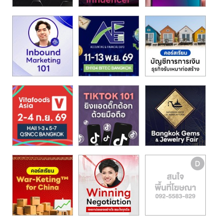
รน
ไชส์"