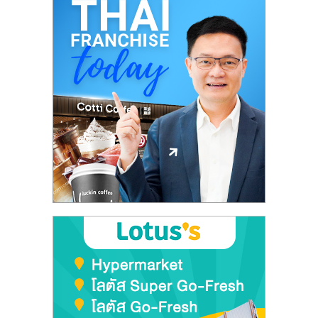
ศูนย์
รวม
แฟ
รน
ไชส์
พร้อม
ทำเล
สำหรับ