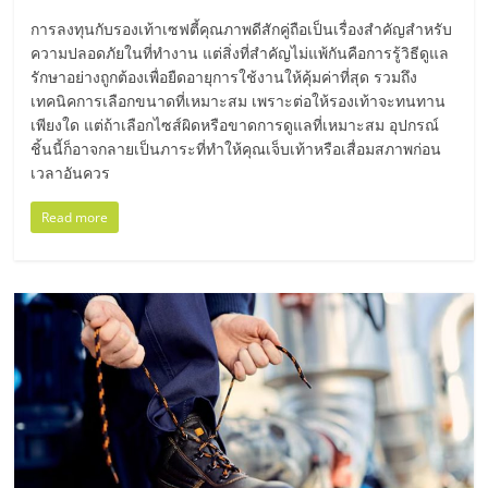
มอี
การลงทุนกับรองเท้าเซฟตี้คุณภาพดีสักคู่ถือเป็นเรื่องสำคัญสำหรับ
ความปลอดภัยในที่ทำงาน แต่สิ่งที่สำคัญไม่แพ้กันคือการรู้วิธีดูแล
ไทย,
รักษาอย่างถูกต้องเพื่อยืดอายุการใช้งานให้คุ้มค่าที่สุด รวมถึง
เทคนิคการเลือกขนาดที่เหมาะสม เพราะต่อให้รองเท้าจะทนทาน
SMEs,
เพียงใด แต่ถ้าเลือกไซส์ผิดหรือขาดการดูแลที่เหมาะสม อุปกรณ์
ชิ้นนี้ก็อาจกลายเป็นภาระที่ทำให้คุณเจ็บเท้าหรือเสื่อมสภาพก่อน
เวลาอันควร
แฟ
Read more
รน
ไชส์,
ที่
ปรึกษา