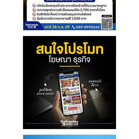
ลงทุน
และ
ขยาย
สา
ขา
แฟ
รน
ไชส์,