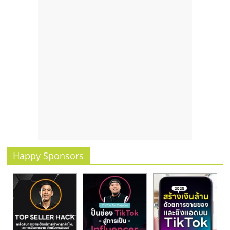
รน
ไชส์,
ศูนย์
รวม
แฟ
รน
ไชส์
พร้อม
ทำเล
สำหรับ
เปิด
ร้าน
Happy Sponsors
ปรึกษา
ฟรี,
บริการ
พัฒนา
ระบบ
แฟ