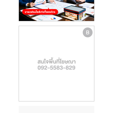
รน
ไชส์
ขาย
หน้า
บ้าน
ลงทุน
น้อย
คืน
ทุน
ไว,
ที่
ปรึกษา
การ
ลงทุน
และ
ขยาย
สา
ขา
แฟ