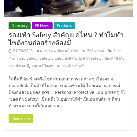
แฟ
รน
Directory
PR News
Products
ไชส์,
รองเท้า Safety สำคัญแค่ไหน ? ทำไมทำ
ไซต์งานก่อสร้างต้องมี
รวม
21/05/2025
กองบรรณาธิการเว็บไซต์
508 views
Esco
,
,
,
,
,
,
Premium
Safety
Safety Shoes
รองเท้า
รองเท้า Safety
รองเท้านิรภัย
แฟ
,
,
รองเท้าเซฟตี้
อุปกรณ์ป้องกัน
อุปกรณ์ป้องกันเท้า
ในพื้นที่ก่อสร้างหรือไซต์งานอุตสาหกรรมต่าง ๆ เรื่องความ
รน
ปลอดภัยถือเป็นสิ่งที่ไม่สามารถมองข้ามได้ โดยเฉพาะอุปกรณ์
ป้องกันส่วนบุคคล (PPE – Personal Protective Equipment) ซึ่ง
ไชส์
“รองเท้า Safety” เป็นหนึ่งในอุปกรณ์ที่จำเป็นอันดับต้น ๆ ที่คน
ทำงานควรสวมใส่ตลอดเวลา
ขาย
Read more