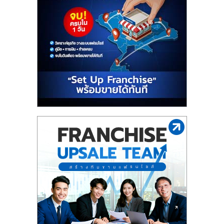
ไทย,
SMEs,
แฟ
รน
ไชส์,
ที่
ปรึกษา
แฟ
รน
ไชส์,
รวม
แฟ
รน
ไชส์
ขาย
แฟ
รน
ไชส์
แฟ