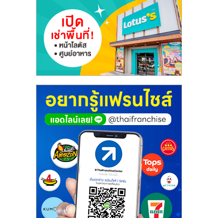
เปิด
ร้าน
ปรึกษา
ฟรี,
บริการ
พัฒนา
ระบบ
แฟ