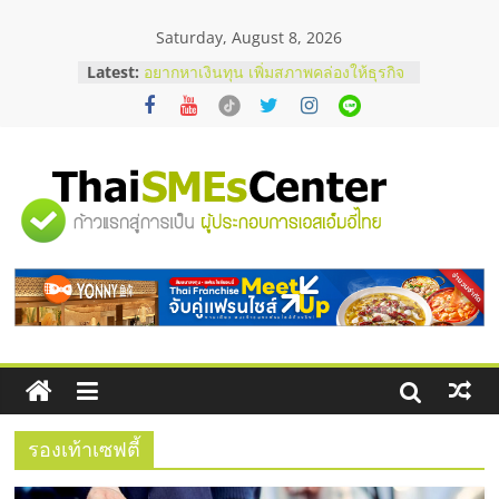
Skip
Saturday, August 8, 2026
to
content
Latest:
อยากหาเงินทุน เพิ่มสภาพคล่องให้ธุรกิจ
เริ่มยังไงให้ผ่านฉลุย
สัมมนาออนไลน์ โอกาสบริหารสถานี
บริการน้ำมัน Shell
สัมมนาลงทุน แฟรนไชส์ยอนนี่
ThaiFranchise Meet Up จับคู่แฟรน
"ศูนย์
ไชส์ ครั้งที่ 8
ร้านเครื่องเสียงคุณภาพสูง พร้อม
โซลูชันระบบภาพและเสียง
รวม
บริษัท Cybersecurity ในไทยที่ไหนดี?
วิธีเลือกผู้ให้บริการให้คุ้มค่าและตอบ
โจทย์ธุรกิจ
ข้อมูล
ธุรกิจ
SME
รองเท้าเซฟตี้