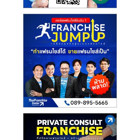
รน
ไชส์"
"ศูนย์
รวม
ข้อมูล
ธุรกิจ
SME
แห่ง
ประเทศไทย,
ThaiSMEsCenter,
รวม
ธุรกิจ
เอ
ส
เอ็
มอี