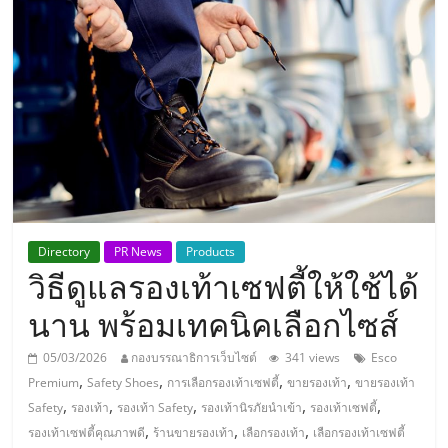
แห่ง
ประเทศไทย,
ThaiSMEsCenter,
รวม
ธุรกิจ
Directory
PR News
Products
วิธีดูแลรองเท้าเซฟตี้ให้ใช้ได้
เอ
นาน พร้อมเทคนิคเลือกไซส์
ส
05/03/2026
กองบรรณาธิการเว็บไซต์
341 views
Esco
,
,
,
,
Premium
Safety Shoes
การเลือกรองเท้าเซฟตี้
ขายรองเท้า
ขายรองเท้า
เอ็
,
,
,
,
,
Safety
รองเท้า
รองเท้า Safety
รองเท้านิรภัยนำเข้า
รองเท้าเซฟตี้
,
,
,
รองเท้าเซฟตี้คุณภาพดี
ร้านขายรองเท้า
เลือกรองเท้า
เลือกรองเท้าเซฟตี้