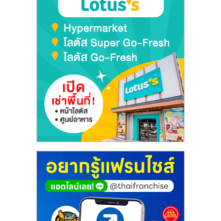
ลงทุน
และ
ขยาย
สา
ขา
แฟ
รน
ไชส์,