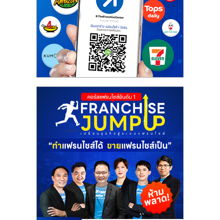
ศูนย์
รวม
แฟ
รน
ไชส์
พร้อม
ทำเล
สำหรับ