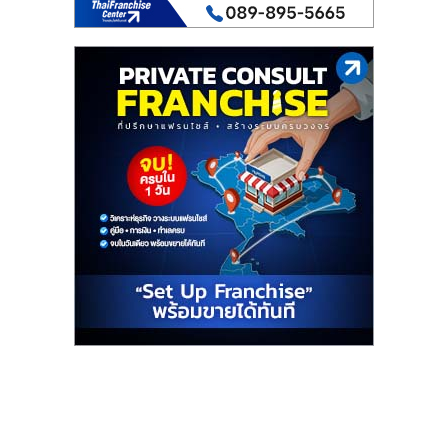
เปิด
ร้าน
ปรึกษา
ฟรี,
บริการ
พัฒนา
ระบบ
แฟ