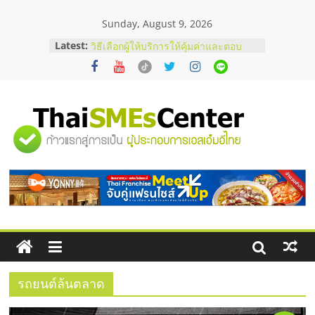
Skip
Sunday, August 9, 2026
to
content
บริษัท Cybersecurity ในไทยที่ไหนดี?
Latest:
วิธีเลือกผู้ให้บริการให้คุ้มค่าและตอบ
โจทย์ธุรกิจ
อยากหาเงินทุน เพิ่มสภาพคล่องให้ธุรกิจ
เริ่มยังไงให้ผ่านฉลุย
สัมมนาออนไลน์ โอกาสบริหารสถานี
"ศูนย์
บริการน้ำมัน Shell
สัมมนาลงทุน แฟรนไชส์ยอนนี่
ThaiFranchise Meet Up จับคู่แฟรน
รวม
ไชส์ ครั้งที่ 8
ร้านเครื่องเสียงคุณภาพสูง พร้อม
โซลูชันระบบภาพและเสียง
ข้อมูล
ธุรกิจ
SME
รถยนต์ล้นตลาด