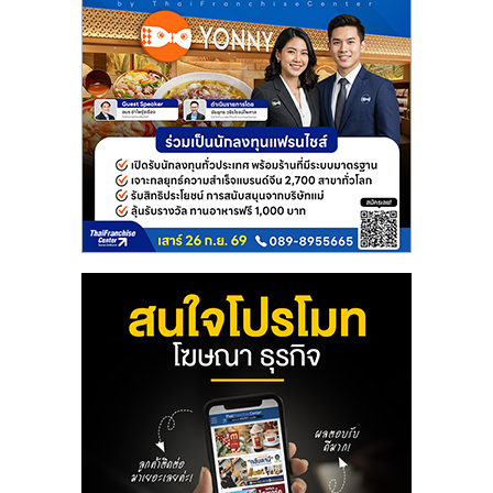
แฟ
รน
ไชส์
แฟ
รน
ไชส์
ขาย
หน้า
บ้าน