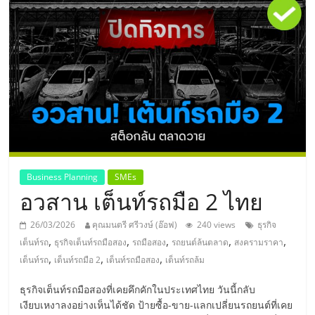
แห่ง
ประเทศไทย,
ThaiSMEsCenter,
รวม
ธุรกิจ
Business Planning
SMEs
อวสาน เต็นท์รถมือ 2 ไทย
เอ
26/03/2026
คุณมนตรี ศรีวงษ์ (อ๊อฟ)
240 views
ธุรกิจ
ส
,
,
,
,
,
เต็นท์รถ
ธุรกิจเต็นท์รถมือสอง
รถมือสอง
รถยนต์ล้นตลาด
สงครามราคา
,
,
,
เต็นท์รถ
เต็นท์รถมือ 2
เต็นท์รถมือสอง
เต็นท์รถล้ม
เอ็
ธุรกิจเต็นท์รถมือสองที่เคยคึกคักในประเทศไทย วันนี้กลับ
เงียบเหงาลงอย่างเห็นได้ชัด ป้ายซื้อ-ขาย-แลกเปลี่ยนรถยนต์ที่เคย