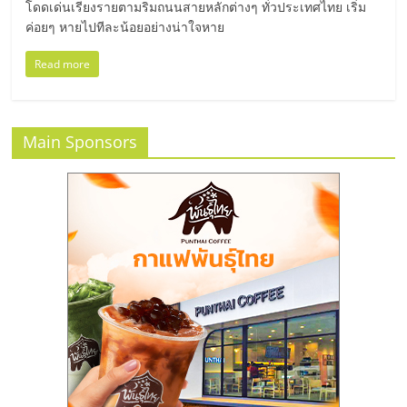
มอี
โดดเด่นเรียงรายตามริมถนนสายหลักต่างๆ ทั่วประเทศไทย เริ่ม
ค่อยๆ หายไปทีละน้อยอย่างน่าใจหาย
ไทย,
Read more
SMEs,
Main Sponsors
แฟ
รน
ไชส์,
ที่
ปรึกษา