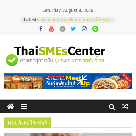
Skip
Saturday, August 8, 2026
to
บริษัท Cybersecurity ในไทยที่ไหนดี?
content
Latest:
วิธีเลือกผู้ให้บริการให้คุ้มค่าและตอบ
โจทย์ธุรกิจ
อยากหาเงินทุน เพิ่มสภาพคล่องให้ธุรกิจ
เริ่มยังไงให้ผ่านฉลุย
สัมมนาออนไลน์ โอกาสบริหารสถานี
บริการน้ำมัน Shell
"ศูนย์
สัมมนาลงทุน แฟรนไชส์ยอนนี่
ThaiFranchise Meet Up จับคู่แฟรน
ไชส์ ครั้งที่ 8
รวม
ร้านเครื่องเสียงคุณภาพสูง พร้อม
โซลูชันระบบภาพและเสียง
ข้อมูล
ธุรกิจ
SME
มอยส์เจอไรเซอร์