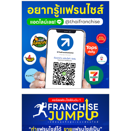
ศูนย์
รวม
แฟ
รน
ไชส์
พร้อม
ทำเล
สำหรับ