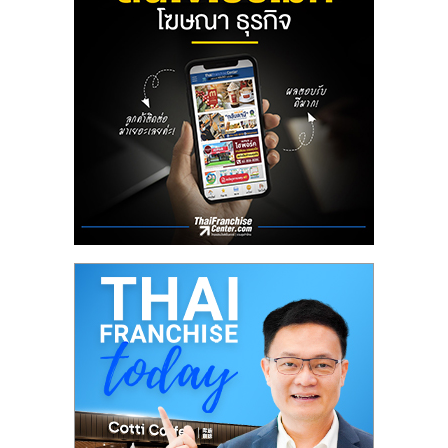
ลงทุน
น้อย
คืน
ทุน
ไว,
ที่
ปรึกษา
การ