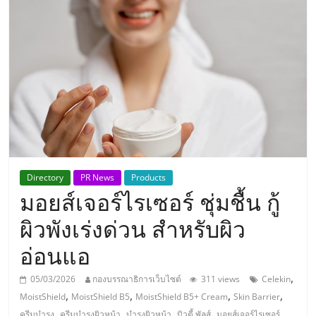
แห่ง
ประเทศไทย,
ThaiSMEsCenter,
รวม
ธุรกิจ
Directory
PR News
Products
มอยส์เจอร์ไรเซอร์ ชุ่มชื้น กู้
เอ
ผิวพังเร่งด่วน สำหรับผิว
ส
อ่อนแอ
เอ็
,
05/03/2026
กองบรรณาธิการเว็บไซต์
311 views
Celekin
,
,
,
,
MoistShield
MoistShield B5
MoistShield B5+ Cream
Skin Barrier
,
,
,
,
,
ครีมบำรุง
ครีมบำรุงผิวหน้า
บำรุงผิวหน้า
บิวตี้ พัลส์
มอยส์เจอร์ไรเซอร์