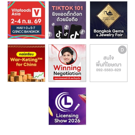
รน
ไชส์,
ศูนย์
รวม
แฟ
รน
ไชส์
พร้อม
ทำเล
สำหรับ
เปิด
ร้าน
ปรึกษา
ฟรี,
บริการ
พัฒนา
ระบบ
แฟ