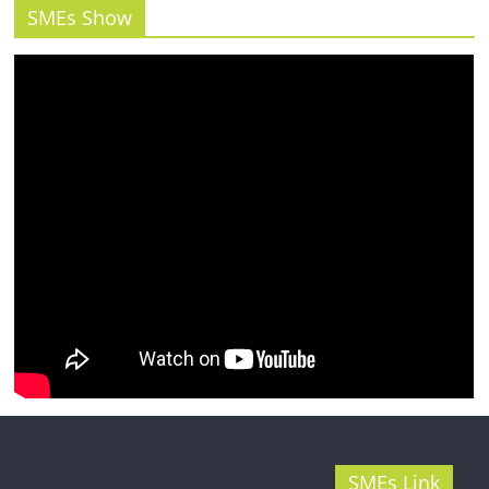
รน
SMEs Show
ไชส์"
SMEs Link