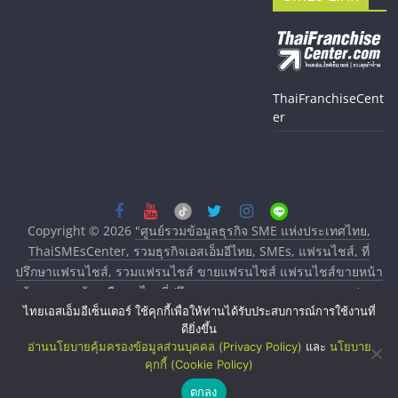
ThaiFranchiseCent
er
Copyright © 2026
"ศูนย์รวมข้อมูลธุรกิจ SME แห่งประเทศไทย,
ThaiSMEsCenter, รวมธุรกิจเอสเอ็มอีไทย, SMEs, แฟรนไชส์, ที่
ปรึกษาแฟรนไชส์, รวมแฟรนไชส์ ขายแฟรนไชส์ แฟรนไชส์ขายหน้า
บ้าน ลงทุนน้อย คืนทุนไว, ที่ปรึกษาการลงทุนและขยายสาขาแฟรน
ไทยเอสเอ็มอีเซ็นเตอร์ ใช้คุกกี้เพื่อให้ท่านได้รับประสบการณ์การใช้งานที่
ไชส์, ศูนย์รวมแฟรนไชส์ พร้อมทำเลสำหรับเปิดร้าน ปรึกษาฟรี,
ดียิ่งขึ้น
บริการพัฒนาระบบแฟรนไชส์"
. All rights reserved.
อ่านนโยบายคุ้มครองข้อมูลส่วนบุคคล (Privacy Policy)
และ
นโยบาย
คุกกี้ (Cookie Policy)
ตกลง