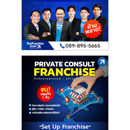
เปิด
ร้าน
ปรึกษา
ฟรี,
บริการ
พัฒนา
ระบบ
แฟ