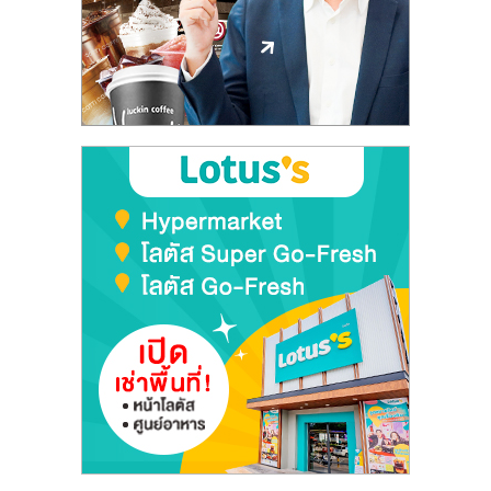
ลงทุน
และ
ขยาย
สา
ขา
แฟ
รน
ไชส์,