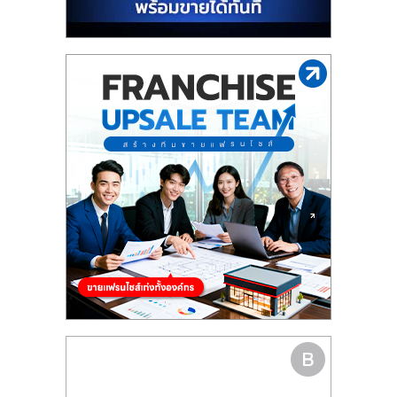
รน
ไชส์"
"ศูนย์
รวม
ข้อมูล
ธุรกิจ
SME
แห่ง
ประเทศไทย,
ThaiSMEsCenter,
รวม
ธุรกิจ
เอ
ส
เอ็
มอี