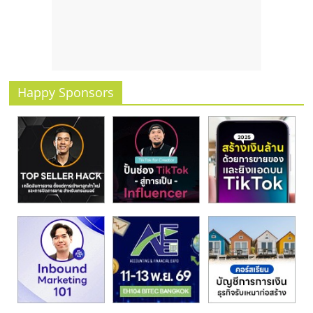
รน
ไชส์
ขาย
หน้า
บ้าน
ลงทุน
Happy Sponsors
น้อย
คืน
ทุน
ไว,
ที่
ปรึกษา
การ
ลงทุน
และ
ขยาย
สา
ขา
แฟ