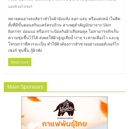
มอี
มอยส์เจอไรเซอร์
ไทย,
หลายคนอาจสงสัยว่าทำไมผิวยังแห้ง ลอก แสบ หรือแต่งหน้าไม่ติด
ทั้งที่มีขั้นตอนสกินแคร์ครบถ้วน สาเหตุสำคัญมักมาจาก Skin
SMEs,
Barrier อ่อนแอ หรือเกราะป้องกันผิวเสียสมดุล ไม่สามารถกักเก็บ
ความชุ่มชื้นไว้ได้ ส่งผลให้ผิวสูญเสียน้ำง่าย ระคายเคืองไว และดู
โทรมกว่าที่ควรจะเป็น ทำให้ผิวต้องการตัวช่วยอย่างมอยส์เจอร์ไร
แฟ
เซอร์ ชุ่มชื้น กู้ผิวพัง
Read more
รน
ไชส์,
Main Sponsors
ที่
ปรึกษา