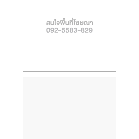
ไทย,
SMEs,
แฟ
รน
ไชส์,
ที่
ปรึกษา
แฟ
รน
ไชส์,
รวม
แฟ
รน
ไชส์
ขาย
แฟ
รน
ไชส์
แฟ