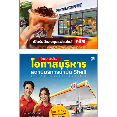
แฟ
รน
ไชส์,
รวม
แฟ
รน
ไชส์
ขาย