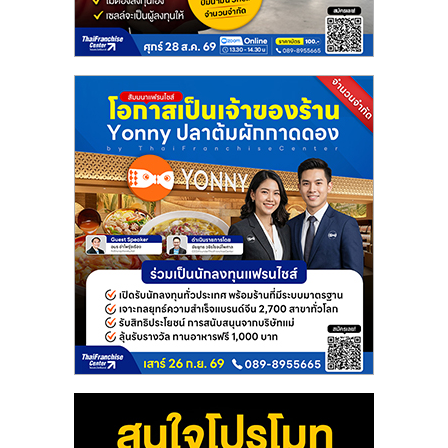
แฟ
รน
ไชส์
แฟ
รน
ไชส์
ขาย
หน้า
บ้าน