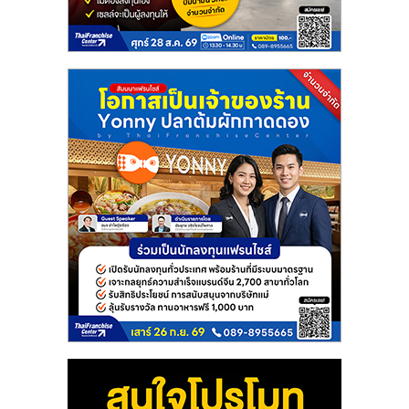
แฟ
รน
ไชส์
แฟ
รน
ไชส์
ขาย
หน้า
บ้าน