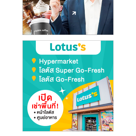
ลงทุน
และ
ขยาย
สา
ขา
แฟ
รน
ไชส์,