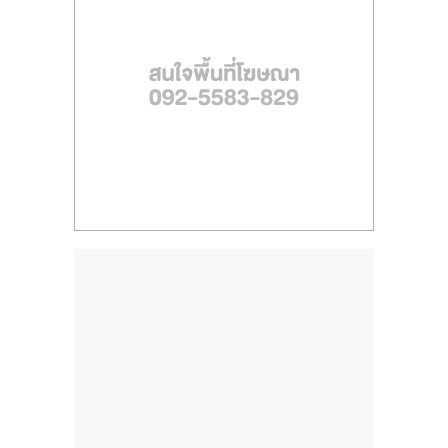
ไทย,
SMEs,
แฟ
รน
ไชส์,
ที่
ปรึกษา
แฟ
รน
ไชส์,
รวม
แฟ
รน
ไชส์
ขาย
แฟ
รน
ไชส์
แฟ