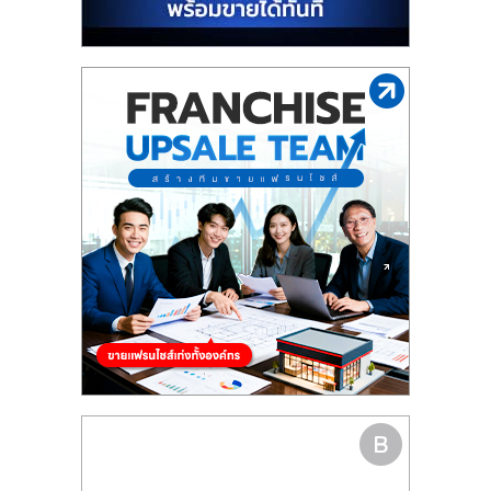
รน
ไชส์"
"ศูนย์
รวม
ข้อมูล
ธุรกิจ
SME
แห่ง
ประเทศไทย,
ThaiSMEsCenter,
รวม
ธุรกิจ
เอ
ส
เอ็
มอี