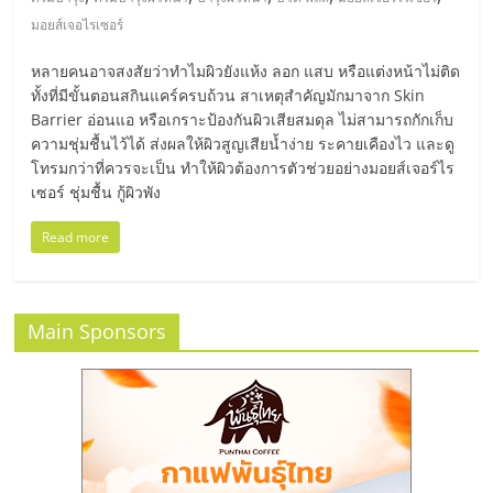
มอี
มอยส์เจอไรเซอร์
ไทย,
หลายคนอาจสงสัยว่าทำไมผิวยังแห้ง ลอก แสบ หรือแต่งหน้าไม่ติด
ทั้งที่มีขั้นตอนสกินแคร์ครบถ้วน สาเหตุสำคัญมักมาจาก Skin
SMEs,
Barrier อ่อนแอ หรือเกราะป้องกันผิวเสียสมดุล ไม่สามารถกักเก็บ
ความชุ่มชื้นไว้ได้ ส่งผลให้ผิวสูญเสียน้ำง่าย ระคายเคืองไว และดู
โทรมกว่าที่ควรจะเป็น ทำให้ผิวต้องการตัวช่วยอย่างมอยส์เจอร์ไร
แฟ
เซอร์ ชุ่มชื้น กู้ผิวพัง
Read more
รน
ไชส์,
Main Sponsors
ที่
ปรึกษา