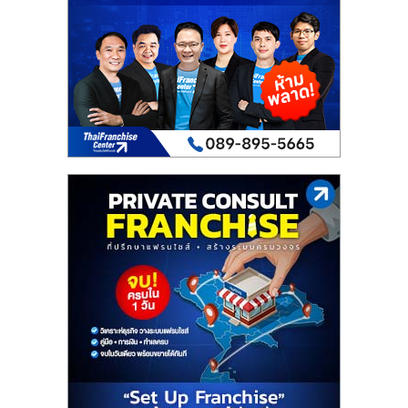
เปิด
ร้าน
ปรึกษา
ฟรี,
บริการ
พัฒนา
ระบบ
แฟ