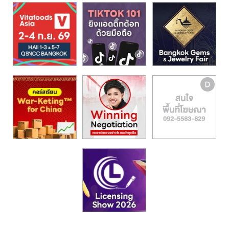
รน
ไชส์,
ศูนย์
รวม
แฟ
รน
ไชส์
พร้อม
ทำเล
สำหรับ
เปิด
ร้าน
ปรึกษา
ฟรี,
บริการ
พัฒนา
ระบบ
แฟ