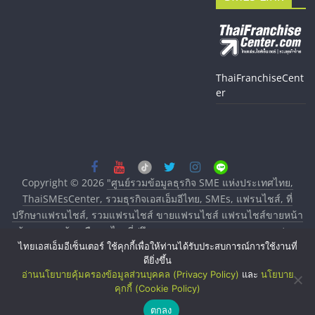
ThaiFranchiseCent
er
Copyright © 2026
"ศูนย์รวมข้อมูลธุรกิจ SME แห่งประเทศไทย,
ThaiSMEsCenter, รวมธุรกิจเอสเอ็มอีไทย, SMEs, แฟรนไชส์, ที่
ปรึกษาแฟรนไชส์, รวมแฟรนไชส์ ขายแฟรนไชส์ แฟรนไชส์ขายหน้า
บ้าน ลงทุนน้อย คืนทุนไว, ที่ปรึกษาการลงทุนและขยายสาขาแฟรน
ไทยเอสเอ็มอีเซ็นเตอร์ ใช้คุกกี้เพื่อให้ท่านได้รับประสบการณ์การใช้งานที่
ไชส์, ศูนย์รวมแฟรนไชส์ พร้อมทำเลสำหรับเปิดร้าน ปรึกษาฟรี,
ดียิ่งขึ้น
บริการพัฒนาระบบแฟรนไชส์"
. All rights reserved.
อ่านนโยบายคุ้มครองข้อมูลส่วนบุคคล (Privacy Policy)
และ
นโยบาย
คุกกี้ (Cookie Policy)
ตกลง