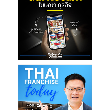
ลงทุน
น้อย
คืน
ทุน
ไว,
ที่
ปรึกษา
การ