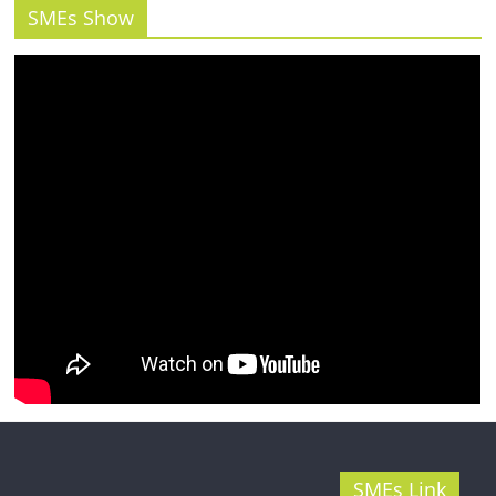
รน
SMEs Show
ไชส์"
SMEs Link