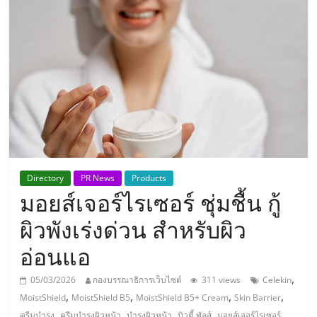
แห่ง
ประเทศไทย,
ThaiSMEsCenter,
รวม
ธุรกิจ
Directory
PR News
Products
มอยส์เจอร์ไรเซอร์ ชุ่มชื้น กู้
เอ
ผิวพังเร่งด่วน สำหรับผิว
ส
อ่อนแอ
เอ็
,
05/03/2026
กองบรรณาธิการเว็บไซต์
311 views
Celekin
,
,
,
,
MoistShield
MoistShield B5
MoistShield B5+ Cream
Skin Barrier
,
,
,
,
,
ครีมบำรุง
ครีมบำรุงผิวหน้า
บำรุงผิวหน้า
บิวตี้ พัลส์
มอยส์เจอร์ไรเซอร์