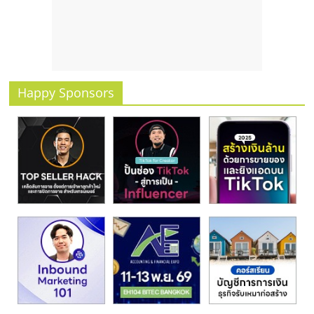
รน
ไชส์
ขาย
หน้า
บ้าน
ลงทุน
Happy Sponsors
น้อย
คืน
ทุน
ไว,
ที่
ปรึกษา
การ
ลงทุน
และ
ขยาย
สา
ขา
แฟ