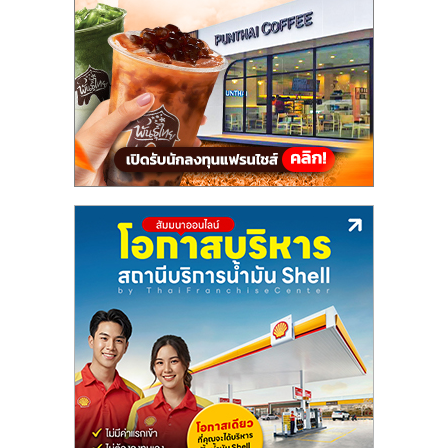
แฟ
รน
ไชส์,
รวม
แฟ
รน
ไชส์
ขาย