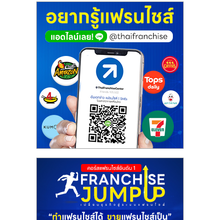
ศูนย์
รวม
แฟ
รน
ไชส์
พร้อม
ทำเล
สำหรับ