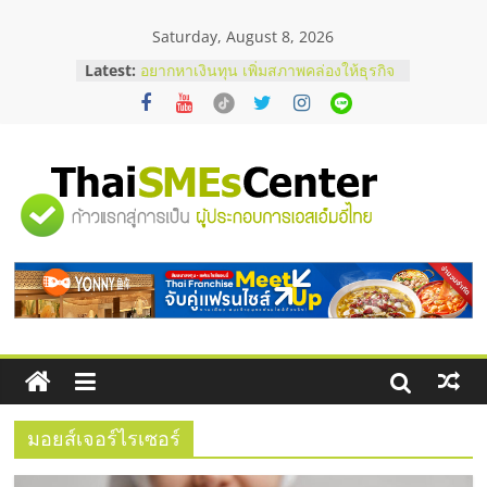
Skip
Saturday, August 8, 2026
to
content
Latest:
อยากหาเงินทุน เพิ่มสภาพคล่องให้ธุรกิจ
เริ่มยังไงให้ผ่านฉลุย
สัมมนาออนไลน์ โอกาสบริหารสถานี
บริการน้ำมัน Shell
สัมมนาลงทุน แฟรนไชส์ยอนนี่
ThaiFranchise Meet Up จับคู่แฟรน
"ศูนย์
ไชส์ ครั้งที่ 8
ร้านเครื่องเสียงคุณภาพสูง พร้อม
โซลูชันระบบภาพและเสียง
รวม
บริษัท Cybersecurity ในไทยที่ไหนดี?
วิธีเลือกผู้ให้บริการให้คุ้มค่าและตอบ
โจทย์ธุรกิจ
ข้อมูล
ธุรกิจ
SME
มอยส์เจอร์ไรเซอร์