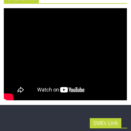
รน
ไชส์"
SMEs Link