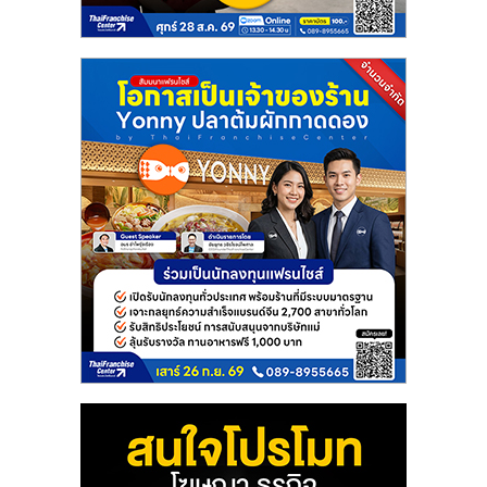
แฟ
รน
ไชส์
แฟ
รน
ไชส์
ขาย
หน้า
บ้าน