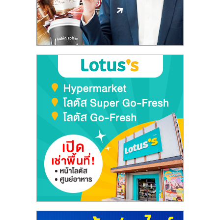
ลงทุน
และ
ขยาย
สา
ขา
แฟ
รน
ไชส์,