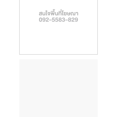
ไทย,
SMEs,
แฟ
รน
ไชส์,
ที่
ปรึกษา
แฟ
รน
ไชส์,
รวม
แฟ
รน
ไชส์
ขาย
แฟ
รน
ไชส์
แฟ