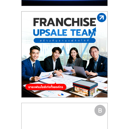
รน
ไชส์"
"ศูนย์
รวม
ข้อมูล
ธุรกิจ
SME
แห่ง
ประเทศไทย,
ThaiSMEsCenter,
รวม
ธุรกิจ
เอ
ส
เอ็
มอี