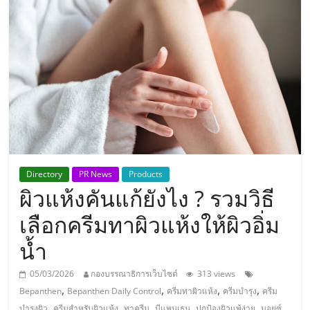
แห่ง
ประเทศไทย,
ThaiSMEsCenter,
รวม
ธุรกิจ
Directory
PR News
Products
ผิวแห้งคันแก้ยังไง ? รวมวิธี
เอ
เลือกครีมทาผิวแห้งให้ผิวอิ่ม
ส
น้ำ
เอ็
05/03/2026
กองบรรณาธิการเว็บไซต์
313 views
,
,
,
,
Bepanthen
Bepanthen Daily Control
ครีมทาผิวแห้ง
ครีมบำรุง
ครีม
,
,
,
,
,
บำรุงผิว
ครีมสำหรับผิวแห้ง
ทาครีม
บีแพนเธน
ปกป้องผิวแพ้ง่าย
มอยซ์