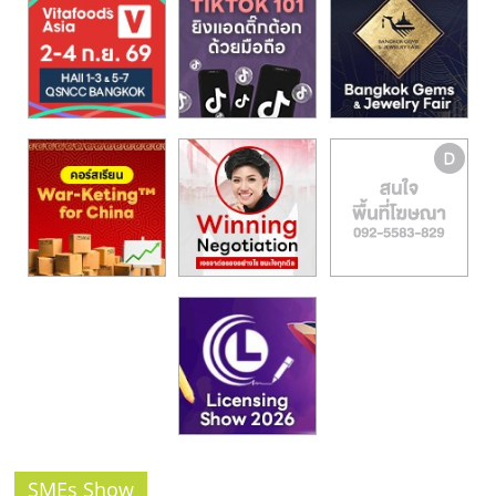
รน
ไชส์,
ศูนย์
รวม
แฟ
รน
ไชส์
พร้อม
ทำเล
สำหรับ
เปิด
ร้าน
ปรึกษา
ฟรี,
บริการ
พัฒนา
ระบบ
แฟ
SMEs Show