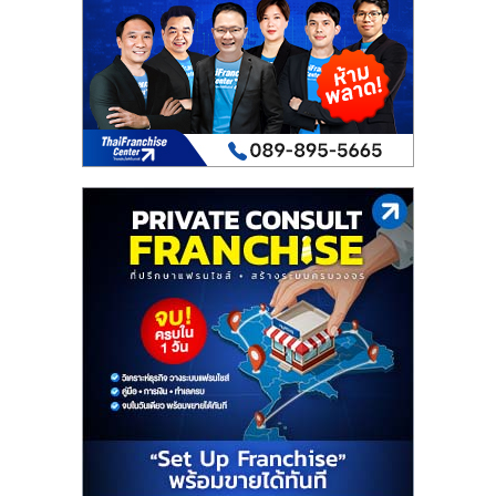
เปิด
ร้าน
ปรึกษา
ฟรี,
บริการ
พัฒนา
ระบบ
แฟ