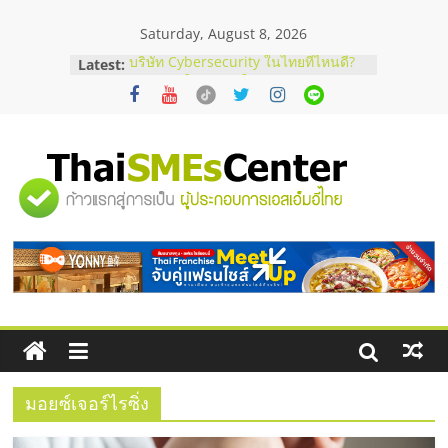
Skip
Saturday, August 8, 2026
to
content
Latest:
บริษัท Cybersecurity ในไทยที่ไหนดี?
วิธีเลือกผู้ให้บริการให้คุ้มค่าและตอบ
โจทย์ธุรกิจ
อยากหาเงินทุน เพิ่มสภาพคล่องให้ธุรกิจ
เริ่มยังไงให้ผ่านฉลุย
สัมมนาออนไลน์ โอกาสบริหารสถานี
"ศูนย์
บริการน้ำมัน Shell
สัมมนาลงทุน แฟรนไชส์ยอนนี่
ThaiFranchise Meet Up จับคู่แฟรน
รวม
ไชส์ ครั้งที่ 8
ร้านเครื่องเสียงคุณภาพสูง พร้อม
โซลูชันระบบภาพและเสียง
ข้อมูล
ธุรกิจ
SME
มอยซ์เจอร์ไรซิ่ง