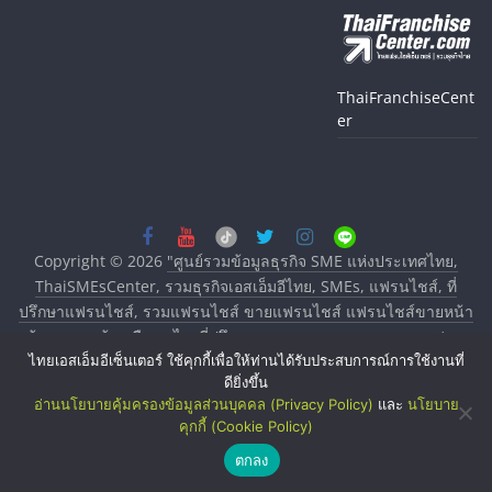
ThaiFranchiseCent
er
Copyright © 2026
"ศูนย์รวมข้อมูลธุรกิจ SME แห่งประเทศไทย,
ThaiSMEsCenter, รวมธุรกิจเอสเอ็มอีไทย, SMEs, แฟรนไชส์, ที่
ปรึกษาแฟรนไชส์, รวมแฟรนไชส์ ขายแฟรนไชส์ แฟรนไชส์ขายหน้า
บ้าน ลงทุนน้อย คืนทุนไว, ที่ปรึกษาการลงทุนและขยายสาขาแฟรน
ไทยเอสเอ็มอีเซ็นเตอร์ ใช้คุกกี้เพื่อให้ท่านได้รับประสบการณ์การใช้งานที่
ไชส์, ศูนย์รวมแฟรนไชส์ พร้อมทำเลสำหรับเปิดร้าน ปรึกษาฟรี,
ดียิ่งขึ้น
บริการพัฒนาระบบแฟรนไชส์"
. All rights reserved.
อ่านนโยบายคุ้มครองข้อมูลส่วนบุคคล (Privacy Policy)
และ
นโยบาย
คุกกี้ (Cookie Policy)
ตกลง