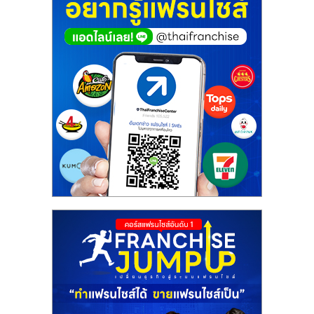
ศูนย์
รวม
แฟ
รน
ไชส์
พร้อม
ทำเล
สำหรับ