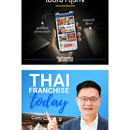
ลงทุน
น้อย
คืน
ทุน
ไว,
ที่
ปรึกษา
การ