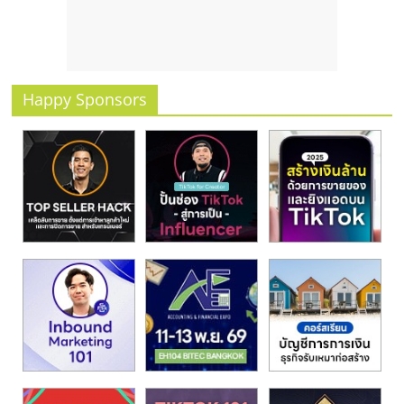
รน
ไชส์
ขาย
หน้า
บ้าน
Happy Sponsors
ลงทุน
น้อย
คืน
ทุน
ไว,
ที่
ปรึกษา
การ
ลงทุน
และ
ขยาย
สา
ขา
แฟ