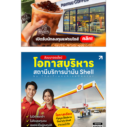
แฟ
รน
ไชส์,
รวม
แฟ
รน
ไชส์
ขาย