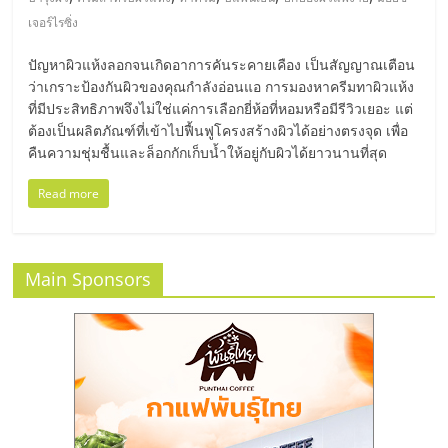
มอี
เจอร์ไรซิ่ง
ไทย,
ปัญหาผิวแห้งลอกจนเกิดอาการคันระคายเคือง เป็นสัญญาณเตือน
ว่าเกราะป้องกันผิวของคุณกำลังอ่อนแอ การมองหาครีมทาผิวแห้ง
SMEs,
ที่มีประสิทธิภาพจึงไม่ใช่แค่การเลือกยี่ห้อที่หอมหรือมีรีวิวเยอะ แต่
ต้องเป็นผลิตภัณฑ์ที่เข้าไปฟื้นฟูโครงสร้างผิวได้อย่างตรงจุด เพื่อ
คืนความชุ่มชื้นและล็อกกักเก็บน้ำให้อยู่กับผิวได้ยาวนานที่สุด
แฟ
Read more
รน
ไชส์,
Main Sponsors
ที่
ปรึกษา