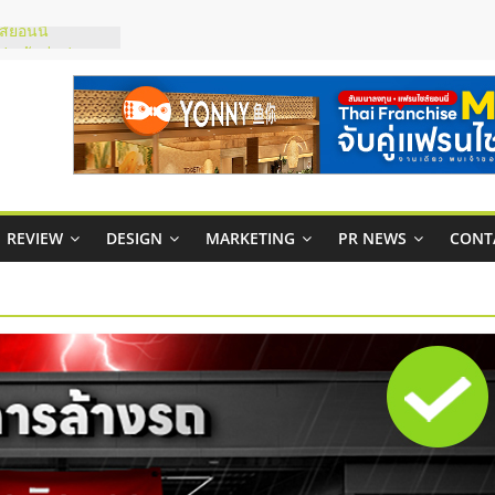
์ยอนนี่
p จับคู่แฟรน
สูง พร้อม
สียง
ในไทยที่ไหนดี?
้คุ้มค่าและตอบ
าพคล่องให้ธุรกิจ
REVIEW
DESIGN
MARKETING
PR NEWS
CONT
บริหารสถานี