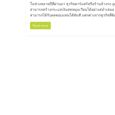
ไทย,
ในช่วงหลายปีที่ผ่านมา ธุรกิจคาร์แคร์หรือร้านล้างรถ ถู
สามารถสร้างกระแสเงินสดหมุนเวียนได้อย่างสม่ำเสมอ 
SMEs,
สามารถได้รับผลตอบแทนได้ทันที แตกต่างจากธุรกิจที่
แฟ
Read more
รน
ไชส์,
ที่
ปรึกษา
แฟ
รน