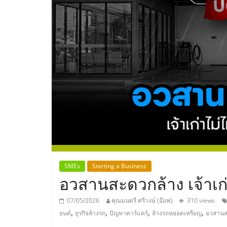
ประเทศไทย,
ThaiSMEsCenter
รวม
ธุรกิจ
เอ
ส
เอ็
SMEs
Starting a Business
อวสานสะดวกล้าง เจ้าเก่
มอี
07/05/2026
คุณมนตรี ศรีวงษ์ (อ๊อฟ)
310 views
,
,
,
,
ยนต์
ธุรกิจล้างรถ
ปัญหาคาร์แคร์
ล้างรถหยอดเหรียญ
อวสานส