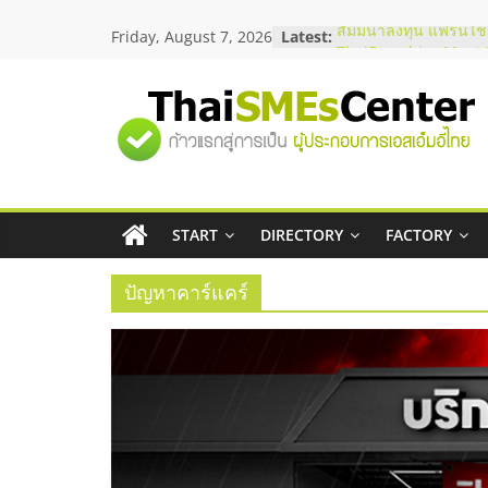
Skip
Friday, August 7, 2026
Latest:
สัมมนาลงทุน แฟรนไชส
to
ThaiFranchise Meet U
content
ไชส์ ครั้งที่ 8
ร้านเครื่องเสียงคุณภาพ
"ศูนย์
โซลูชันระบบภาพและเ
บริษัท Cybersecurity 
วิธีเลือกผู้ให้บริการให
รวม
โจทย์ธุรกิจ
อยากหาเงินทุน เพิ่มสภ
เริ่มยังไงให้ผ่านฉลุย
START
DIRECTORY
FACTORY
ข้อมูล
สัมมนาออนไลน์ โอกาส
บริการน้ำมัน Shell
ปัญหาคาร์แคร์
ธุรกิจ
SME
แห่ง