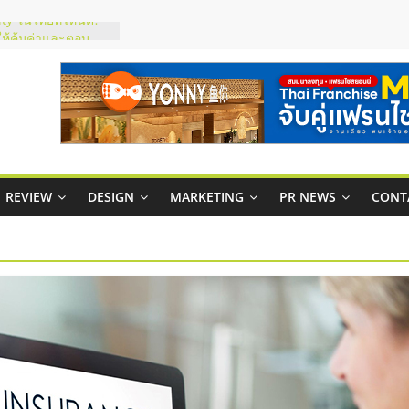
ty ในไทยที่ไหนดี?
รให้คุ้มค่าและตอบ
มสภาพคล่องให้ธุรกิจ
ย
กาสบริหารสถานี
ไชส์ยอนนี่
et Up จับคู่แฟรน
REVIEW
DESIGN
MARKETING
PR NEWS
CONT
ณภาพสูง พร้อม
ละเสียง