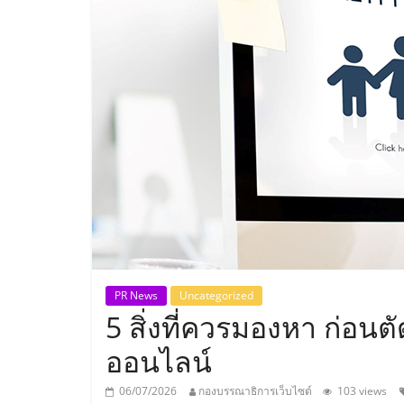
ประเทศไทย,
ThaiSMEsCenter
รวม
ธุรกิจ
เอ
ส
เอ็
PR News
Uncategorized
5 สิ่งที่ควรมองหา ก่อนต
มอี
ออนไลน์
06/07/2026
กองบรรณาธิการเว็บไซต์
103 views