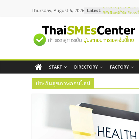
Skip
Thursday, August 6, 2026
Latest:
บริษัท Cybersecuri
to
วิธีเลือกผู้ให้บริกา
content
โจทย์ธุรกิจ
อยากหาเงินทุน เพิ่
"ศูนย์
เริ่มยังไงให้ผ่านฉลุ
สัมมนาออนไลน์ โอ
บริการน้ำมัน Shell
รวม
สัมมนาลงทุน แฟรน
ThaiFranchise Me
ไชส์ ครั้งที่ 8
START
DIRECTORY
FACTORY
ข้อมูล
ร้านเครื่องเสียงคุ
โซลูชันระบบภาพแ
ประกันสุขภาพออนไลน์
ธุรกิจ
SME
แห่ง