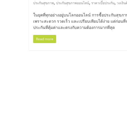
ไทย,
,
,
,
ประกันสุขภาพ
ประกันสุขภาพออนไลน์
ราคาเบี้ยประกัน
วงเงิน
SMEs,
ในยุคที่ทุกอย่างอยู่บนโลกออนไลน์ การซื้อประกันสุขภ
เพราะสะดวก รวดเร็ว และเปรียบเทียบได้ง่าย แต่ก่อนที่
แฟ
ประกันที่คุ้มค่าและตรงกับความต้องการมากที่สุด
Read more
รน
ไชส์,
ที่
ปรึกษา
แฟ
รน