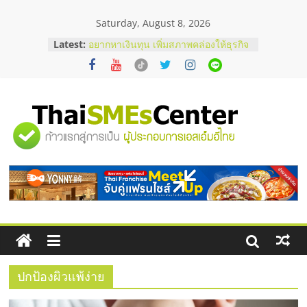
Skip
Saturday, August 8, 2026
to
content
Latest:
อยากหาเงินทุน เพิ่มสภาพคล่องให้ธุรกิจ
เริ่มยังไงให้ผ่านฉลุย
สัมมนาออนไลน์ โอกาสบริหารสถานี
บริการน้ำมัน Shell
สัมมนาลงทุน แฟรนไชส์ยอนนี่
ThaiFranchise Meet Up จับคู่แฟรน
"ศูนย์
ไชส์ ครั้งที่ 8
ร้านเครื่องเสียงคุณภาพสูง พร้อม
โซลูชันระบบภาพและเสียง
รวม
บริษัท Cybersecurity ในไทยที่ไหนดี?
วิธีเลือกผู้ให้บริการให้คุ้มค่าและตอบ
โจทย์ธุรกิจ
ข้อมูล
ธุรกิจ
SME
ปกป้องผิวแพ้ง่าย