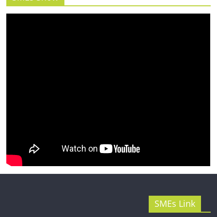
รน
ไชส์"
SMEs Link