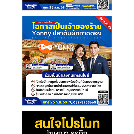
แฟ
รน
ไชส์
แฟ
รน
ไชส์
ขาย
หน้า
บ้าน