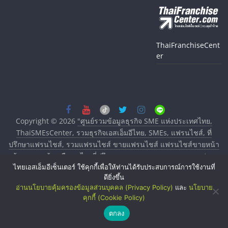
ThaiFranchiseCent
er
Copyright © 2026
"ศูนย์รวมข้อมูลธุรกิจ SME แห่งประเทศไทย,
ThaiSMEsCenter, รวมธุรกิจเอสเอ็มอีไทย, SMEs, แฟรนไชส์, ที่
ปรึกษาแฟรนไชส์, รวมแฟรนไชส์ ขายแฟรนไชส์ แฟรนไชส์ขายหน้า
บ้าน ลงทุนน้อย คืนทุนไว, ที่ปรึกษาการลงทุนและขยายสาขาแฟรน
ไทยเอสเอ็มอีเซ็นเตอร์ ใช้คุกกี้เพื่อให้ท่านได้รับประสบการณ์การใช้งานที่
ไชส์, ศูนย์รวมแฟรนไชส์ พร้อมทำเลสำหรับเปิดร้าน ปรึกษาฟรี,
ดียิ่งขึ้น
บริการพัฒนาระบบแฟรนไชส์"
. All rights reserved.
อ่านนโยบายคุ้มครองข้อมูลส่วนบุคคล (Privacy Policy)
และ
นโยบาย
คุกกี้ (Cookie Policy)
ตกลง