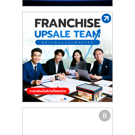
รน
ไชส์"
"ศูนย์
รวม
ข้อมูล
ธุรกิจ
SME
แห่ง
ประเทศไทย,
ThaiSMEsCenter,
รวม
ธุรกิจ
เอ
ส
เอ็
มอี