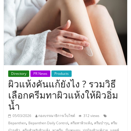
แห่ง
ประเทศไทย,
ThaiSMEsCenter,
รวม
ธุรกิจ
Directory
PR News
Products
ผิวแห้งคันแก้ยังไง ? รวมวิธี
เอ
เลือกครีมทาผิวแห้งให้ผิวอิ่ม
ส
น้ำ
เอ็
05/03/2026
กองบรรณาธิการเว็บไซต์
312 views
,
,
,
,
Bepanthen
Bepanthen Daily Control
ครีมทาผิวแห้ง
ครีมบำรุง
ครีม
,
,
,
,
,
บำรุงผิว
ครีมสำหรับผิวแห้ง
ทาครีม
บีแพนเธน
ปกป้องผิวแพ้ง่าย
มอยซ์