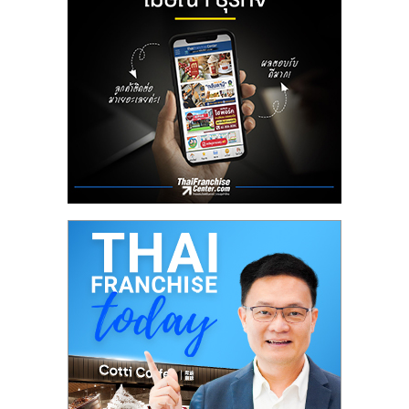
ลงทุน
น้อย
คืน
ทุน
ไว,
ที่
ปรึกษา
การ