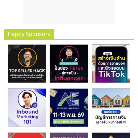
รน
ไชส์
ขาย
หน้า
บ้าน
Happy Sponsors
ลงทุน
น้อย
คืน
ทุน
ไว,
ที่
ปรึกษา
การ
ลงทุน
และ
ขยาย
สา
ขา
แฟ