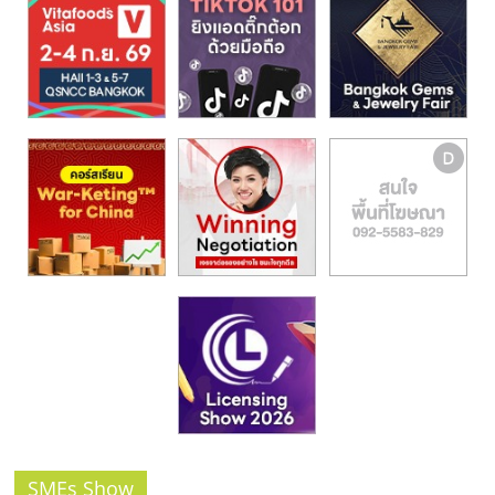
รน
ไชส์,
ศูนย์
รวม
แฟ
รน
ไชส์
พร้อม
ทำเล
สำหรับ
เปิด
ร้าน
ปรึกษา
ฟรี,
บริการ
พัฒนา
ระบบ
แฟ
SMEs Show