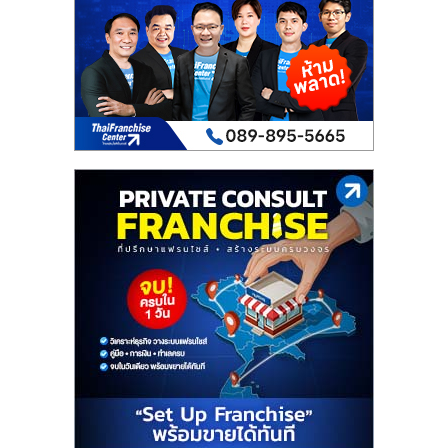
เปิด
ร้าน
ปรึกษา
ฟรี,
บริการ
พัฒนา
ระบบ
แฟ