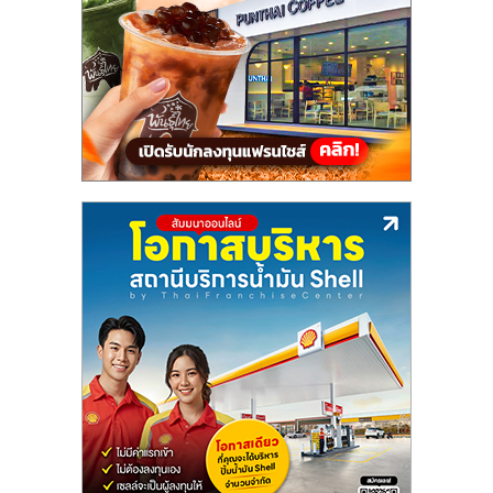
แฟ
รน
ไชส์,
รวม
แฟ
รน
ไชส์
ขาย