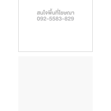
ไทย,
SMEs,
แฟ
รน
ไชส์,
ที่
ปรึกษา
แฟ
รน
ไชส์,
รวม
แฟ
รน
ไชส์
ขาย
แฟ
รน
ไชส์
แฟ