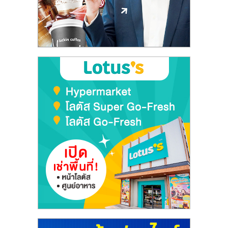
ลงทุน
และ
ขยาย
สา
ขา
แฟ
รน
ไชส์,