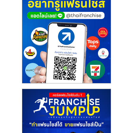
ศูนย์
รวม
แฟ
รน
ไชส์
พร้อม
ทำเล
สำหรับ