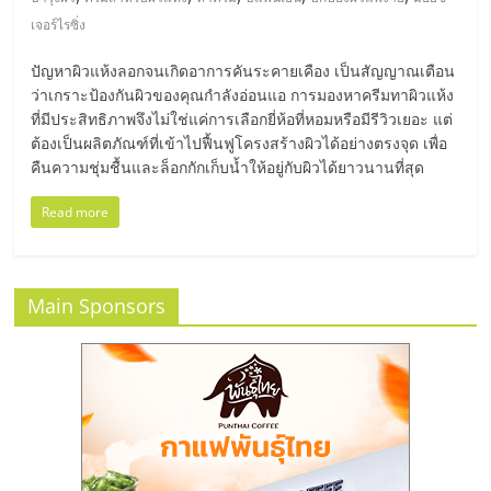
มอี
เจอร์ไรซิ่ง
ไทย,
ปัญหาผิวแห้งลอกจนเกิดอาการคันระคายเคือง เป็นสัญญาณเตือน
ว่าเกราะป้องกันผิวของคุณกำลังอ่อนแอ การมองหาครีมทาผิวแห้ง
SMEs,
ที่มีประสิทธิภาพจึงไม่ใช่แค่การเลือกยี่ห้อที่หอมหรือมีรีวิวเยอะ แต่
ต้องเป็นผลิตภัณฑ์ที่เข้าไปฟื้นฟูโครงสร้างผิวได้อย่างตรงจุด เพื่อ
คืนความชุ่มชื้นและล็อกกักเก็บน้ำให้อยู่กับผิวได้ยาวนานที่สุด
แฟ
Read more
รน
ไชส์,
Main Sponsors
ที่
ปรึกษา