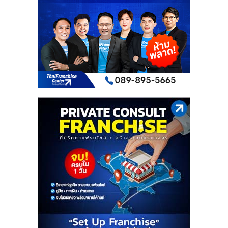
เปิด
ร้าน
ปรึกษา
ฟรี,
บริการ
พัฒนา
ระบบ
แฟ