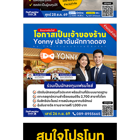
แฟ
รน
ไชส์
แฟ
รน
ไชส์
ขาย
หน้า
บ้าน