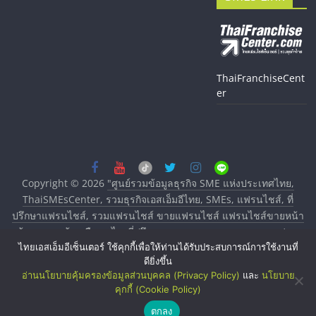
ThaiFranchiseCent
er
Copyright © 2026
"ศูนย์รวมข้อมูลธุรกิจ SME แห่งประเทศไทย,
ThaiSMEsCenter, รวมธุรกิจเอสเอ็มอีไทย, SMEs, แฟรนไชส์, ที่
ปรึกษาแฟรนไชส์, รวมแฟรนไชส์ ขายแฟรนไชส์ แฟรนไชส์ขายหน้า
บ้าน ลงทุนน้อย คืนทุนไว, ที่ปรึกษาการลงทุนและขยายสาขาแฟรน
ไทยเอสเอ็มอีเซ็นเตอร์ ใช้คุกกี้เพื่อให้ท่านได้รับประสบการณ์การใช้งานที่
ไชส์, ศูนย์รวมแฟรนไชส์ พร้อมทำเลสำหรับเปิดร้าน ปรึกษาฟรี,
ดียิ่งขึ้น
บริการพัฒนาระบบแฟรนไชส์"
. All rights reserved.
อ่านนโยบายคุ้มครองข้อมูลส่วนบุคคล (Privacy Policy)
และ
นโยบาย
คุกกี้ (Cookie Policy)
ตกลง