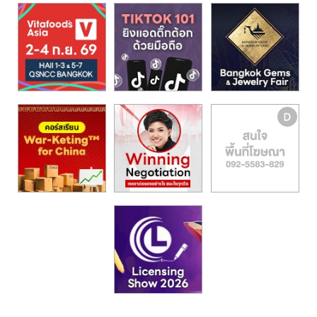
รน
ไชส์,
ศูนย์
รวม
แฟ
รน
ไชส์
พร้อม
ทำเล
สำหรับ
เปิด
ร้าน
ปรึกษา
ฟรี,
บริการ
พัฒนา
ระบบ
แฟ