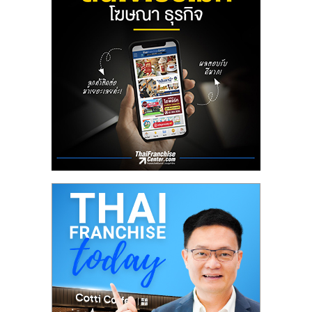
ลงทุน
น้อย
คืน
ทุน
ไว,
ที่
ปรึกษา
การ