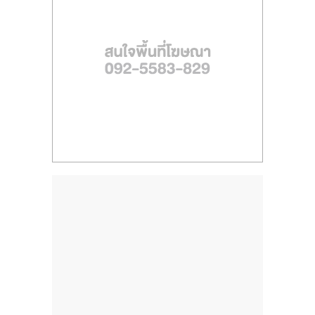
ไทย,
SMEs,
แฟ
รน
ไชส์,
ที่
ปรึกษา
แฟ
รน
ไชส์,
รวม
แฟ
รน
ไชส์
ขาย
แฟ
รน
ไชส์
แฟ