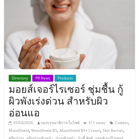
แห่ง
ประเทศไทย,
ThaiSMEsCenter,
รวม
ธุรกิจ
Directory
PR News
Products
มอยส์เจอร์ไรเซอร์ ชุ่มชื้น กู้
เอ
ผิวพังเร่งด่วน สำหรับผิว
ส
อ่อนแอ
เอ็
,
05/03/2026
กองบรรณาธิการเว็บไซต์
311 views
Celekin
,
,
,
,
MoistShield
MoistShield B5
MoistShield B5+ Cream
Skin Barrier
,
,
,
,
,
ครีมบำรุง
ครีมบำรุงผิวหน้า
บำรุงผิวหน้า
บิวตี้ พัลส์
มอยส์เจอร์ไรเซอร์