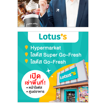
ลงทุน
และ
ขยาย
สา
ขา
แฟ
รน
ไชส์,