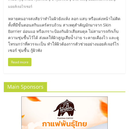
มอี
มอยส์เจอไรเซอร์
ไทย,
หลายคนอาจสงสัยว่าทำไมผิวยังแห้ง ลอก แสบ หรือแต่งหน้าไม่ติด
ทั้งที่มีขั้นตอนสกินแคร์ครบถ้วน สาเหตุสำคัญมักมาจาก Skin
SMEs,
Barrier อ่อนแอ หรือเกราะป้องกันผิวเสียสมดุล ไม่สามารถกักเก็บ
ความชุ่มชื้นไว้ได้ ส่งผลให้ผิวสูญเสียน้ำง่าย ระคายเคืองไว และดู
โทรมกว่าที่ควรจะเป็น ทำให้ผิวต้องการตัวช่วยอย่างมอยส์เจอร์ไร
แฟ
เซอร์ ชุ่มชื้น กู้ผิวพัง
Read more
รน
ไชส์,
Main Sponsors
ที่
ปรึกษา