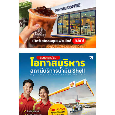
แฟ
รน
ไชส์,
รวม
แฟ
รน
ไชส์
ขาย