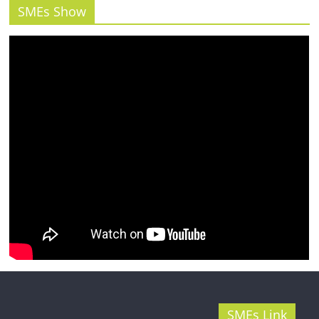
รน
SMEs Show
ไชส์"
SMEs Link