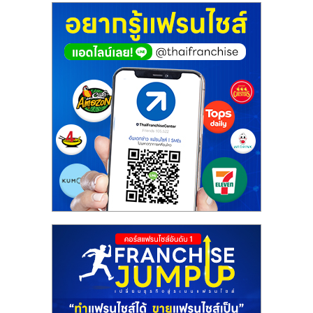
ศูนย์
รวม
แฟ
รน
ไชส์
พร้อม
ทำเล
สำหรับ