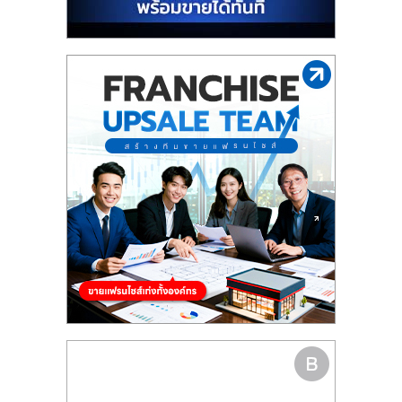
รน
ไชส์"
"ศูนย์
รวม
ข้อมูล
ธุรกิจ
SME
แห่ง
ประเทศไทย,
ThaiSMEsCenter,
รวม
ธุรกิจ
เอ
ส
เอ็
มอี