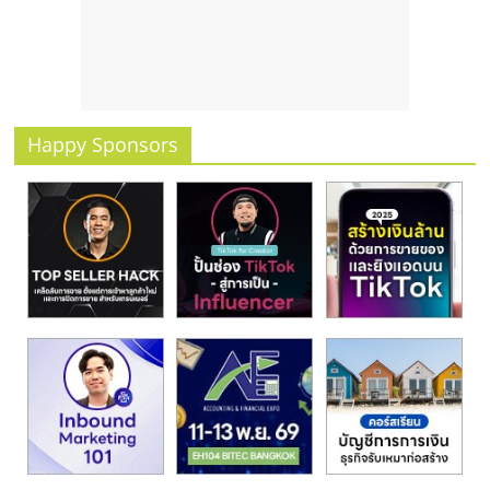
รน
ไชส์
ขาย
หน้า
บ้าน
ลงทุน
Happy Sponsors
น้อย
คืน
ทุน
ไว,
ที่
ปรึกษา
การ
ลงทุน
และ
ขยาย
สา
ขา
แฟ