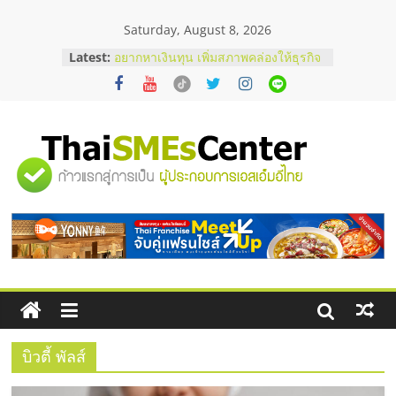
Skip
Saturday, August 8, 2026
to
บริษัท Cybersecurity ในไทยที่ไหนดี?
content
Latest:
วิธีเลือกผู้ให้บริการให้คุ้มค่าและตอบ
โจทย์ธุรกิจ
อยากหาเงินทุน เพิ่มสภาพคล่องให้ธุรกิจ
เริ่มยังไงให้ผ่านฉลุย
สัมมนาออนไลน์ โอกาสบริหารสถานี
บริการน้ำมัน Shell
"ศูนย์
สัมมนาลงทุน แฟรนไชส์ยอนนี่
ThaiFranchise Meet Up จับคู่แฟรน
รวม
ไชส์ ครั้งที่ 8
ร้านเครื่องเสียงคุณภาพสูง พร้อม
โซลูชันระบบภาพและเสียง
ข้อมูล
ธุรกิจ
SME
บิวตี้ พัลส์