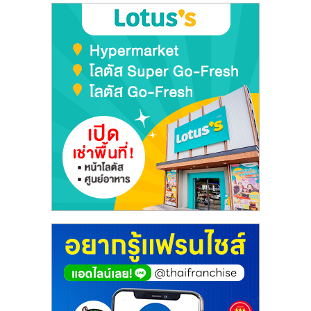
ลงทุน
และ
ขยาย
สา
ขา
แฟ
รน
ไชส์,