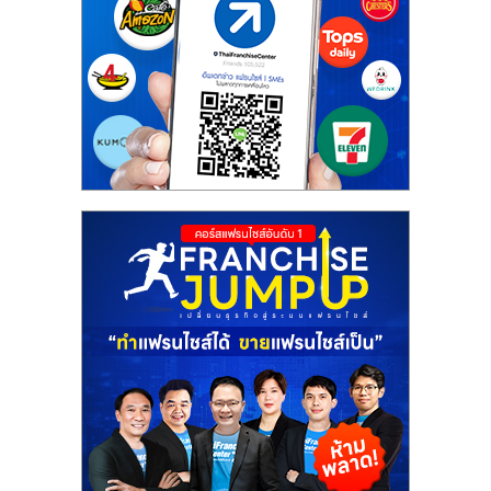
ศูนย์
รวม
แฟ
รน
ไชส์
พร้อม
ทำเล
สำหรับ