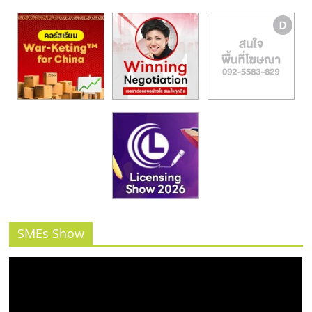
รน
ไชส์,
ศูนย์
รวม
แฟ
รน
ไชส์
พร้อม
ทำเล
สำหรับ
เปิด
ร้าน
ปรึกษา
ฟรี,
SMEs Show
บริการ
พัฒนา
ระบบ
แฟ