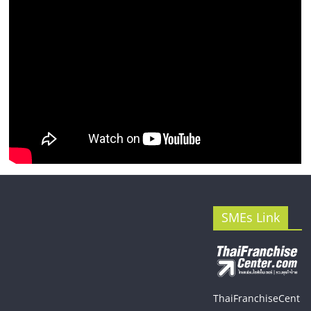
รน
ไชส์"
SMEs Link
ThaiFranchiseCent