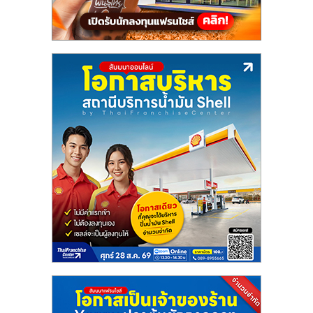
แฟ
รน
ไชส์,
รวม
แฟ
รน
ไชส์
ขาย