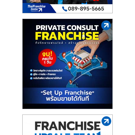
เปิด
ร้าน
ปรึกษา
ฟรี,
บริการ
พัฒนา
ระบบ
แฟ