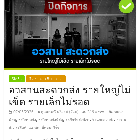
แห่ง
ประเทศไทย,
ThaiSMEsCenter,
รวม
ธุรกิจ
SMEs
Starting a Business
อวสานสะดวกส่ง รายใหญ่ไม่
เอ
เข็ด รายเล็กไม่รอด
ส
07/05/2026
คุณมนตรี ศรีวงษ์ (อ๊อฟ)
316 views
ขนส่ง
,
,
,
,
,
พัสดุ
ธุรกิจขนส่ง
ธุรกิจขนส่งพัสดุ
ธุรกิจรับส่งพัสดุ
ร้านสะดวกส่ง
สะดวก
เอ็
,
,
ส่ง
ส่งสินค้าเอกชน
อีคอมเมิร์ซ