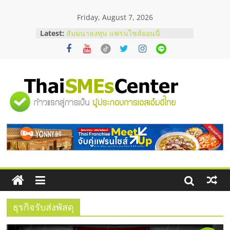
Skip
Friday, August 7, 2026
to
content
Latest:
สัมมนาลงทุน แฟรนไชส์ยอนนี่
ThaiFranchise Meet Up จับคู่แฟรน
ไชส์ ครั้งที่ 8
ร้านเครื่องเสียงคุณภาพสูง พร้อม
โซลูชันระบบภาพและเสียง
บริษัท Cybersecurity ในไทยที่ไหนดี?
"ศูนย์
วิธีเลือกผู้ให้บริการให้คุ้มค่าและตอบ
โจทย์ธุรกิจ
อยากหาเงินทุน เพิ่มสภาพคล่องให้ธุรกิจ
รวม
เริ่มยังไงให้ผ่านฉลุย
สัมมนาออนไลน์ โอกาสบริหารสถานี
บริการน้ำมัน Shell
ข้อมูล
ธุรกิจ
SME
ธุรกิจรับส่งพัสดุ