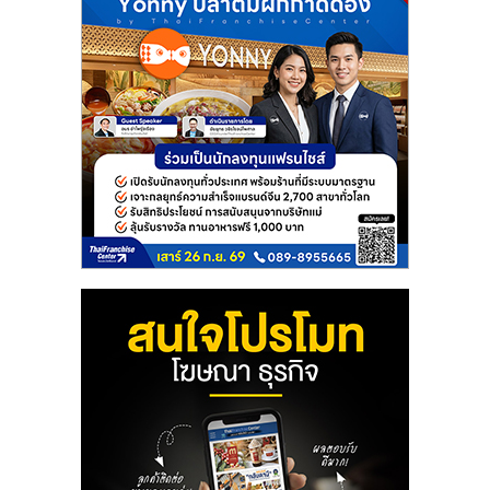
แฟ
รน
ไชส์
แฟ
รน
ไชส์
ขาย
หน้า
บ้าน