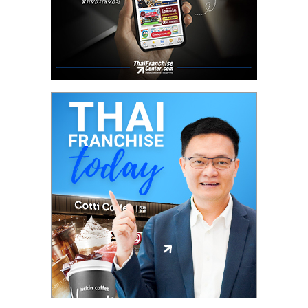
ลงทุน
น้อย
คืน
ทุน
ไว,
ที่
ปรึกษา
การ