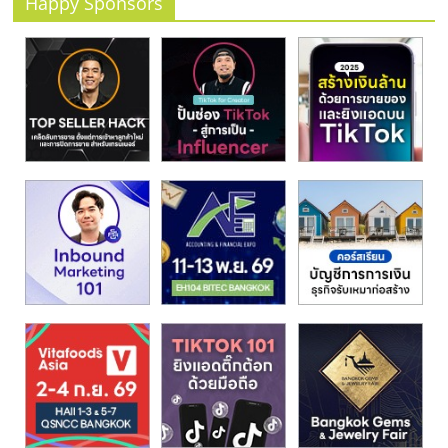
Happy Sponsors
รน
ไชส์
ขาย
หน้า
บ้าน
ลงทุน
น้อย
คืน
ทุน
ไว,
ที่
ปรึกษา
การ
ลงทุน
และ
ขยาย
สา
ขา
แฟ