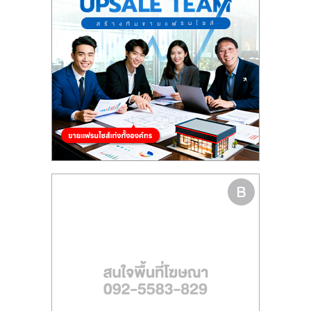
รน
ไชส์"
"ศูนย์
รวม
ข้อมูล
ธุรกิจ
SME
แห่ง
ประเทศไทย,
ThaiSMEsCenter,
รวม
ธุรกิจ
เอ
ส
เอ็
มอี