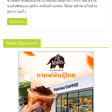
มอี
ช่วงที่ตลาดอีคอมเมิร์ซในไทยเติบโตอย่างก้าวกระโดด ธุรกิจ
ขนส่งพัสดุและจุดรับ–ส่งสินค้าเอกชน ได้ขยายตัวตามไปด้วย
อย่างรวดเร็ว
ไทย,
Read more
SMEs,
แฟ
Main Sponsors
รน
ไชส์,
ที่
ปรึกษา