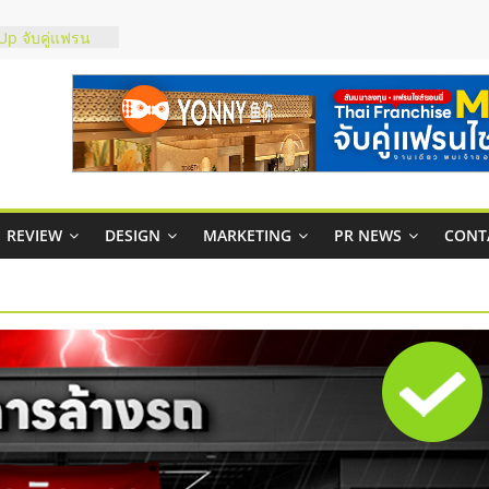
์ยอนนี่
p จับคู่แฟรน
สูง พร้อม
สียง
ในไทยที่ไหนดี?
้คุ้มค่าและตอบ
าพคล่องให้ธุรกิจ
REVIEW
DESIGN
MARKETING
PR NEWS
CONT
บริหารสถานี