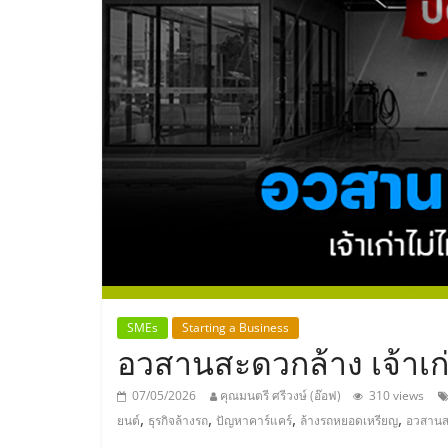
ประเทศไทย,
ThaiSMEsCenter
รวม
ธุรกิจ
เอ
ส
เอ็
SMEs
Starting a Business
อวสานสะดวกล้าง เจ้าเก่
มอี
07/05/2026
คุณมนตรี ศรีวงษ์ (อ๊อฟ)
310 views
,
,
,
,
ยนต์
ธุรกิจล้างรถ
ปัญหาคาร์แคร์
ล้างรถหยอดเหรียญ
อวสานส