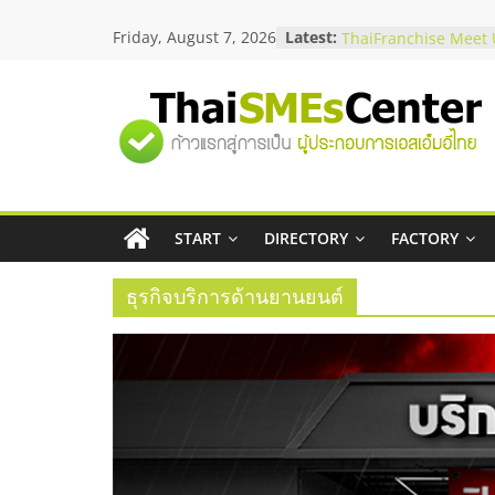
Skip
Friday, August 7, 2026
Latest:
สัมมนาลงทุน แฟรนไชส
to
ThaiFranchise Meet U
content
ไชส์ ครั้งที่ 8
ร้านเครื่องเสียงคุณภาพ
"ศูนย์
โซลูชันระบบภาพและเ
บริษัท Cybersecurity 
วิธีเลือกผู้ให้บริการให
รวม
โจทย์ธุรกิจ
อยากหาเงินทุน เพิ่มสภ
เริ่มยังไงให้ผ่านฉลุย
START
DIRECTORY
FACTORY
ข้อมูล
สัมมนาออนไลน์ โอกาส
บริการน้ำมัน Shell
ธุรกิจบริการด้านยานยนต์
ธุรกิจ
SME
แห่ง