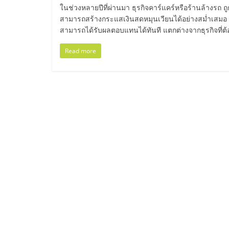
ไทย,
ในช่วงหลายปีที่ผ่านมา ธุรกิจคาร์แคร์หรือร้านล้างรถ ถู
สามารถสร้างกระแสเงินสดหมุนเวียนได้อย่างสม่ำเสมอ 
SMEs,
สามารถได้รับผลตอบแทนได้ทันที แตกต่างจากธุรกิจที่
แฟ
Read more
รน
ไชส์,
ที่
ปรึกษา
แฟ
รน