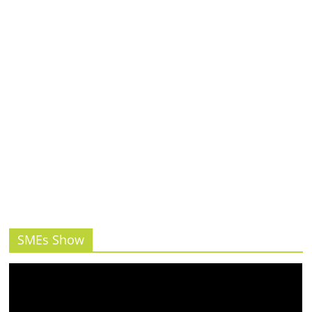
รน
ไชส์,
ศูนย์
รวม
แฟ
รน
ไชส์
พร้อม
ทำเล
สำหรับ
เปิด
ร้าน
ปรึกษา
ฟรี,
SMEs Show
บริการ
พัฒนา
ระบบ
แฟ