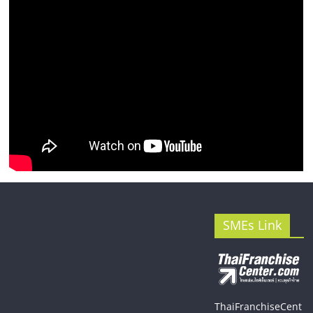
รน
ไชส์"
SMEs Link
ThaiFranchiseCent