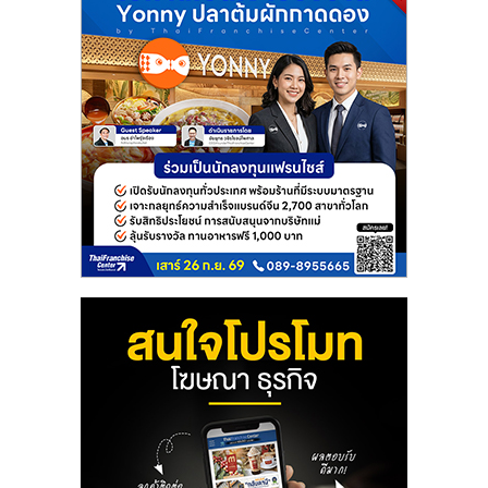
แฟ
รน
ไชส์
แฟ
รน
ไชส์
ขาย
หน้า
บ้าน