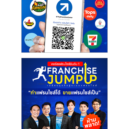
ศูนย์
รวม
แฟ
รน
ไชส์
พร้อม
ทำเล
สำหรับ