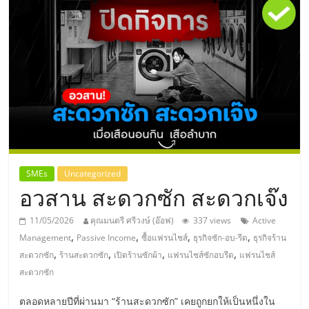
แห่ง
ประเทศไทย,
ThaiSMEsCenter,
รวม
ธุรกิจ
SMEs
Uncategorized
อวสาน สะดวกซัก สะดวกเจ๊ง
เอ
11/05/2026
คุณมนตรี ศรีวงษ์ (อ๊อฟ)
337 views
Active
ส
,
,
,
,
Management
Passive Income
ซื้อแฟรนไชส์
ธุรกิจซัก-อบ-รีด
ธุรกิจร้าน
,
,
,
,
สะดวกซัก
ร้านสะดวกซัก
เปิดร้านซักผ้า
แฟรนไชส์ซักอบรีด
แฟรนไชส์
เอ็
สะดวกซัก
ตลอดหลายปีที่ผ่านมา “ร้านสะดวกซัก” เคยถูกยกให้เป็นหนึ่งใน