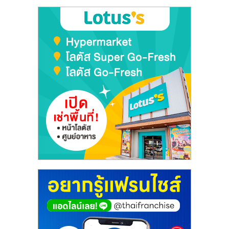
ลงทุน
และ
ขยาย
สา
ขา
แฟ
รน
ไชส์,