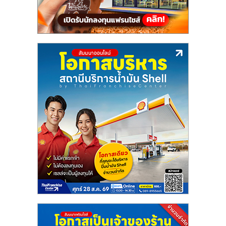
แฟ
รน
ไชส์,
รวม
แฟ
รน
ไชส์
ขาย