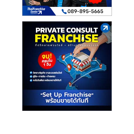
เปิด
ร้าน
ปรึกษา
ฟรี,
บริการ
พัฒนา
ระบบ
แฟ