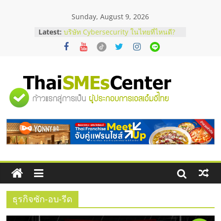
Skip
Sunday, August 9, 2026
to
ร้านเครื่องเสียงคุณภาพสูง พร้อม
content
Latest:
โซลูชันระบบภาพและเสียง
บริษัท Cybersecurity ในไทยที่ไหนดี?
วิธีเลือกผู้ให้บริการให้คุ้มค่าและตอบ
โจทย์ธุรกิจ
อยากหาเงินทุน เพิ่มสภาพคล่องให้ธุรกิจ
เริ่มยังไงให้ผ่านฉลุย
"ศูนย์
สัมมนาออนไลน์ โอกาสบริหารสถานี
บริการน้ำมัน Shell
รวม
สัมมนาลงทุน แฟรนไชส์ยอนนี่
ThaiFranchise Meet Up จับคู่แฟรน
ไชส์ ครั้งที่ 8
ข้อมูล
ธุรกิจ
SME
ธุรกิจซัก-อบ-รีด