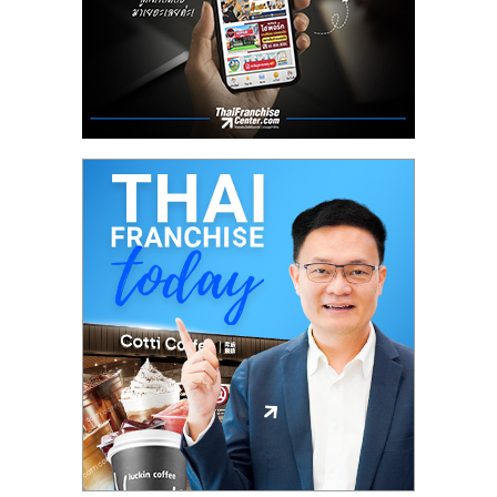
ลงทุน
น้อย
คืน
ทุน
ไว,
ที่
ปรึกษา
การ