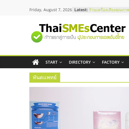
Skip
สัมมนาลงทุน แฟรนไชส
Friday, August 7, 2026
Latest:
to
ThaiFranchise Meet U
content
ไชส์ ครั้งที่ 8
ร้านเครื่องเสียงคุณภาพ
"ศูนย์
โซลูชันระบบภาพและเ
บริษัท Cybersecurity 
วิธีเลือกผู้ให้บริการให
รวม
โจทย์ธุรกิจ
อยากหาเงินทุน เพิ่มสภ
เริ่มยังไงให้ผ่านฉลุย
START
DIRECTORY
FACTORY
ข้อมูล
สัมมนาออนไลน์ โอกาส
บริการน้ำมัน Shell
ทันตแพทย์
ธุรกิจ
SME
แห่ง