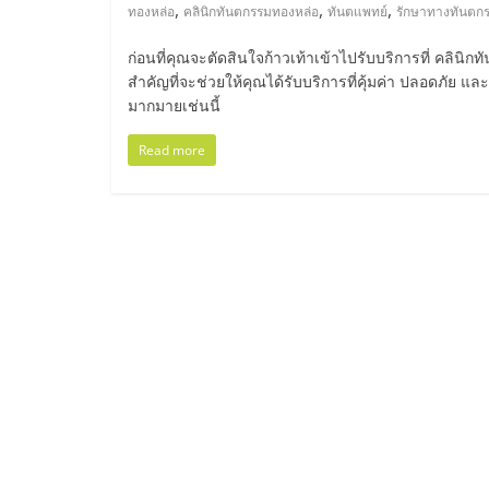
ไทย,
,
,
,
ทองหล่อ
คลินิกทันตกรรมทองหล่อ
ทันตแพทย์
รักษาทางทันตก
SMEs,
ก่อนที่คุณจะตัดสินใจก้าวเท้าเข้าไปรับบริการที่ คลินิ
สำคัญที่จะช่วยให้คุณได้รับบริการที่คุ้มค่า ปลอดภัย 
แฟ
มากมายเช่นนี้
Read more
รน
ไชส์,
ที่
ปรึกษา
แฟ
รน