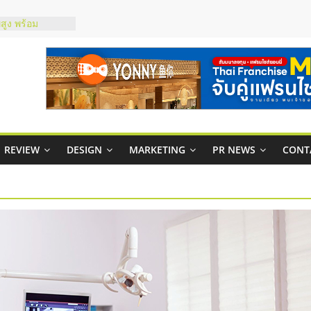
์ยอนนี่
p จับคู่แฟรน
สูง พร้อม
สียง
ในไทยที่ไหนดี?
้คุ้มค่าและตอบ
าพคล่องให้ธุรกิจ
REVIEW
DESIGN
MARKETING
PR NEWS
CONT
บริหารสถานี