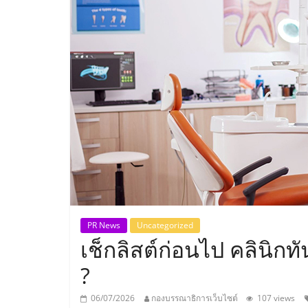
ประเทศไทย,
ThaiSMEsCenter
รวม
ธุรกิจ
เอ
ส
เอ็
PR News
Uncategorized
เช็กลิสต์ก่อนไป คลินิกท
มอี
?
06/07/2026
กองบรรณาธิการเว็บไซต์
107 views