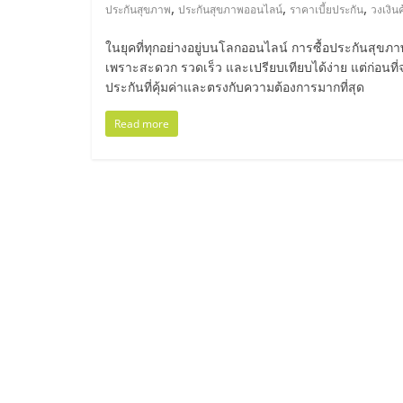
ไทย,
,
,
,
ประกันสุขภาพ
ประกันสุขภาพออนไลน์
ราคาเบี้ยประกัน
วงเงิน
SMEs,
ในยุคที่ทุกอย่างอยู่บนโลกออนไลน์ การซื้อประกันสุขภ
เพราะสะดวก รวดเร็ว และเปรียบเทียบได้ง่าย แต่ก่อนที่
แฟ
ประกันที่คุ้มค่าและตรงกับความต้องการมากที่สุด
Read more
รน
ไชส์,
ที่
ปรึกษา
แฟ
รน