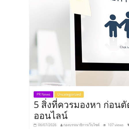
ประเทศไทย,
ThaiSMEsCenter
รวม
ธุรกิจ
เอ
ส
เอ็
PR News
Uncategorized
5 สิ่งที่ควรมองหา ก่อนต
มอี
ออนไลน์
06/07/2026
กองบรรณาธิการเว็บไซต์
107 views