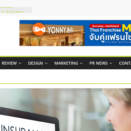
์ยอนนี่
p จับคู่แฟรน
สูง พร้อม
สียง
ในไทยที่ไหนดี?
้คุ้มค่าและตอบ
าพคล่องให้ธุรกิจ
REVIEW
DESIGN
MARKETING
PR NEWS
CONT
บริหารสถานี