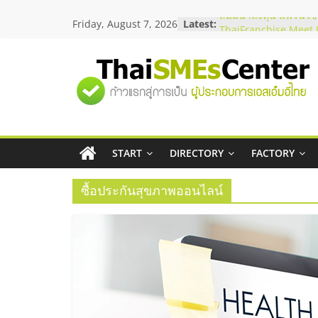
Skip
Friday, August 7, 2026
Latest:
สัมมนาลงทุน แฟรนไชส
to
ThaiFranchise Meet U
content
ไชส์ ครั้งที่ 8
ร้านเครื่องเสียงคุณภาพ
"ศูนย์
โซลูชันระบบภาพและเ
บริษัท Cybersecurity 
วิธีเลือกผู้ให้บริการให
รวม
โจทย์ธุรกิจ
อยากหาเงินทุน เพิ่มสภ
เริ่มยังไงให้ผ่านฉลุย
START
DIRECTORY
FACTORY
ข้อมูล
สัมมนาออนไลน์ โอกาส
บริการน้ำมัน Shell
ซื้อประกันสุขภาพออนไลน์
ธุรกิจ
SME
แห่ง