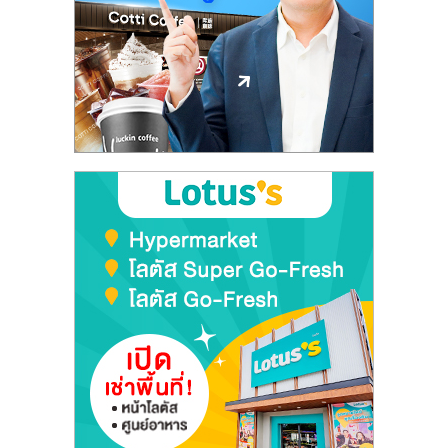
ลงทุน
และ
ขยาย
สา
ขา
แฟ
รน
ไชส์,