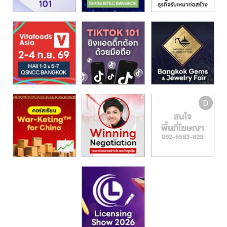
รน
ไชส์,
ศูนย์
รวม
แฟ
รน
ไชส์
พร้อม
ทำเล
สำหรับ
เปิด
ร้าน
ปรึกษา
ฟรี,
บริการ
พัฒนา
ระบบ
แฟ