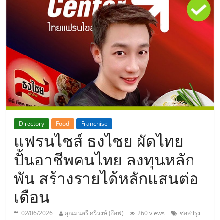
แห่ง
ประเทศไทย,
ThaiSMEsCenter,
รวม
ธุรกิจ
Directory
Food
Franchise
แฟรนไชส์ ธงไชย ผัดไทย
เอ
ปั้นอาชีพคนไทย ลงทุนหลัก
ส
พัน สร้างรายได้หลักแสนต่อ
เดือน
เอ็
02/06/2026
คุณมนตรี ศรีวงษ์ (อ๊อฟ)
260 views
ซอสปรุง