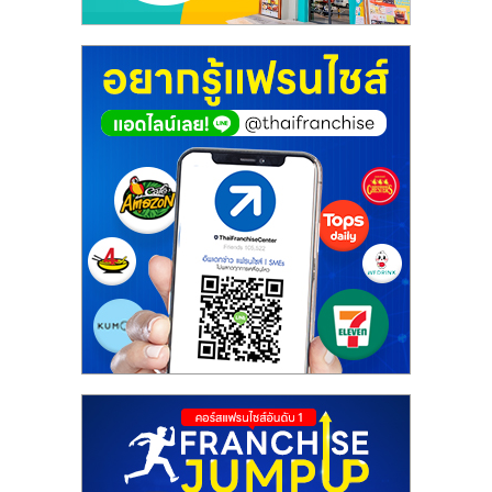
ศูนย์
รวม
แฟ
รน
ไชส์
พร้อม
ทำเล
สำหรับ