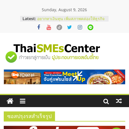
Skip
Sunday, August 9, 2026
to
content
Latest:
อยากหาเงินทุน เพิ่มสภาพคล่องให้ธุรกิจ
เริ่มยังไงให้ผ่านฉลุย
สัมมนาออนไลน์ โอกาสบริหารสถานี
บริการน้ำมัน Shell
สัมมนาลงทุน แฟรนไชส์ยอนนี่
ThaiFranchise Meet Up จับคู่แฟรน
"ศูนย์
ไชส์ ครั้งที่ 8
ร้านเครื่องเสียงคุณภาพสูง พร้อม
โซลูชันระบบภาพและเสียง
รวม
บริษัท Cybersecurity ในไทยที่ไหนดี?
วิธีเลือกผู้ให้บริการให้คุ้มค่าและตอบ
โจทย์ธุรกิจ
ข้อมูล
ธุรกิจ
SME
ซอสปรุงรสสำเร็จรูป