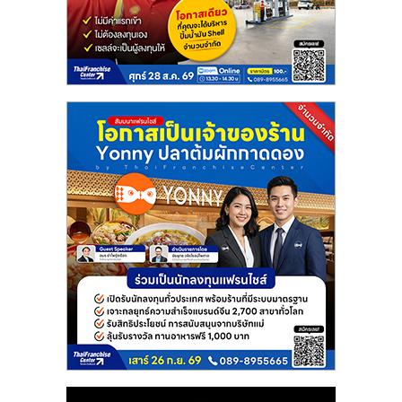
แฟ
รน
ไชส์
แฟ
รน
ไชส์
ขาย
หน้า
บ้าน