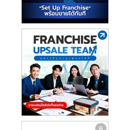
รน
ไชส์"
"ศูนย์
รวม
ข้อมูล
ธุรกิจ
SME
แห่ง
ประเทศไทย,
ThaiSMEsCenter,
รวม
ธุรกิจ
เอ
ส
เอ็
มอี