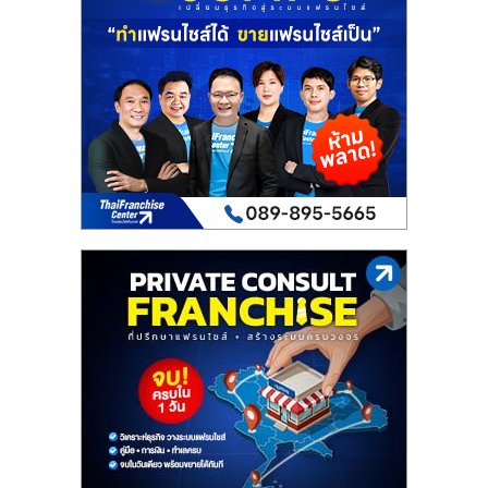
เปิด
ร้าน
ปรึกษา
ฟรี,
บริการ
พัฒนา
ระบบ
แฟ