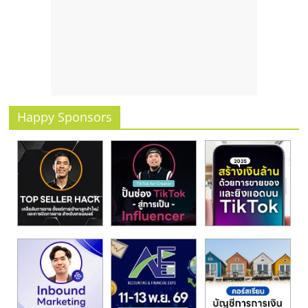
รน
ไชส์
ขาย
หน้า
บ้าน
ลงทุน
น้อย
Happy Sponsors
คืน
ทุน
ไว,
ที่
ปรึกษา
การ
ลงทุน
และ
ขยาย
สา
ขา
แฟ