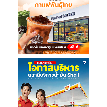
แฟ
รน
ไชส์,
รวม
แฟ
รน
ไชส์
ขาย