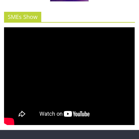
รน
ไชส์"
SMEs Show