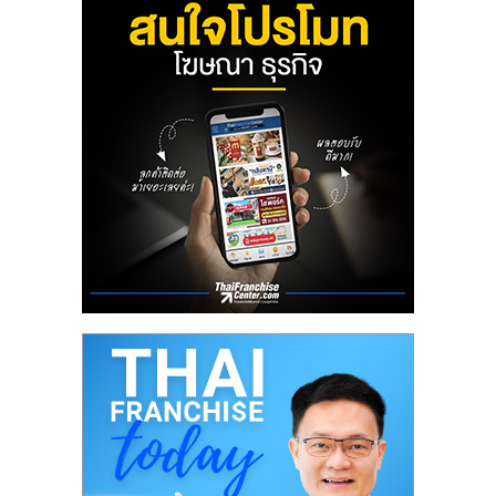
ลงทุน
น้อย
คืน
ทุน
ไว,
ที่
ปรึกษา
การ