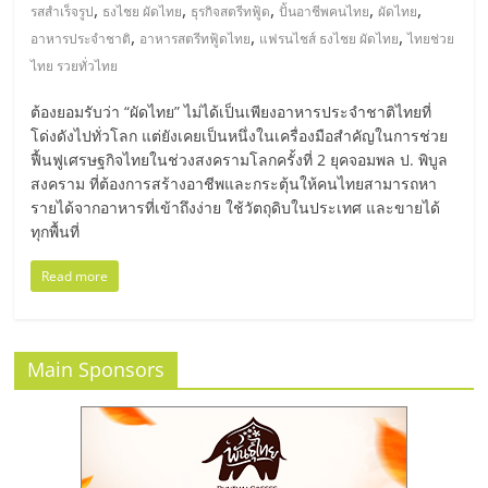
มอี
,
,
,
,
,
รสสำเร็จรูป
ธงไชย ผัดไทย
ธุรกิจสตรีทฟู้ด
ปั้นอาชีพคนไทย
ผัดไทย
,
,
,
อาหารประจำชาติ
อาหารสตรีทฟู้ดไทย
แฟรนไชส์ ธงไชย ผัดไทย
ไทยช่วย
ไทย,
ไทย รวยทั่วไทย
ต้องยอมรับว่า “ผัดไทย” ไม่ได้เป็นเพียงอาหารประจำชาติไทยที่
SMEs,
โด่งดังไปทั่วโลก แต่ยังเคยเป็นหนึ่งในเครื่องมือสำคัญในการช่วย
ฟื้นฟูเศรษฐกิจไทยในช่วงสงครามโลกครั้งที่ 2 ยุคจอมพล ป. พิบูล
แฟ
สงคราม ที่ต้องการสร้างอาชีพและกระตุ้นให้คนไทยสามารถหา
รายได้จากอาหารที่เข้าถึงง่าย ใช้วัตถุดิบในประเทศ และขายได้
ทุกพื้นที่
รน
Read more
ไชส์,
ที่
Main Sponsors
ปรึกษา