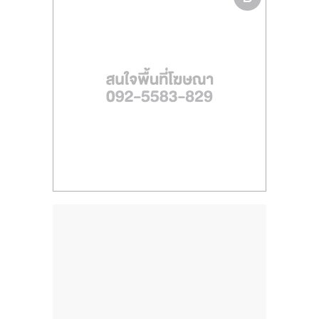
ไทย,
SMEs,
แฟ
รน
ไชส์,
ที่
ปรึกษา
แฟ
รน
ไชส์,
รวม
แฟ
รน
ไชส์
ขาย
แฟ
รน
ไชส์
แฟ