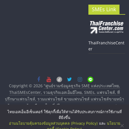
SMEs Link
ThaiFranchiseCent
er
Copyright © 2026
"ศูนย์รวมข้อมูลธุรกิจ SME แห่งประเทศไทย,
ThaiSMEsCenter, รวมธุรกิจเอสเอ็มอีไทย, SMEs, แฟรนไชส์, ที่
ปรึกษาแฟรนไชส์, รวมแฟรนไชส์ ขายแฟรนไชส์ แฟรนไชส์ขายหน้า
บ้าน ลงทุนน้อย คืนทุนไว, ที่ปรึกษาการลงทุนและขยายสาขาแฟรน
ไทยเอสเอ็มอีเซ็นเตอร์ ใช้คุกกี้เพื่อให้ท่านได้รับประสบการณ์การใช้งานที่
ไชส์, ศูนย์รวมแฟรนไชส์ พร้อมทำเลสำหรับเปิดร้าน ปรึกษาฟรี,
ดียิ่งขึ้น
บริการพัฒนาระบบแฟรนไชส์"
. All rights reserved.
อ่านนโยบายคุ้มครองข้อมูลส่วนบุคคล (Privacy Policy)
และ
นโยบาย