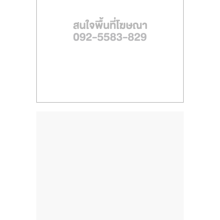
ไทย,
SMEs,
แฟ
รน
ไชส์,
ที่
ปรึกษา
แฟ
รน
ไชส์,
รวม
แฟ
รน
ไชส์
ขาย
แฟ
รน
ไชส์
แฟ