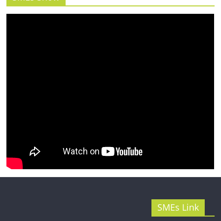
รน
ไชส์"
SMEs Link