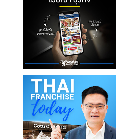
ลงทุน
น้อย
คืน
ทุน
ไว,
ที่
ปรึกษา
การ