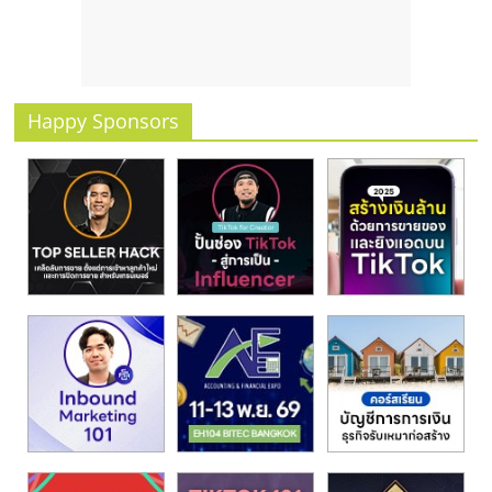
รน
ไชส์
ขาย
หน้า
บ้าน
Happy Sponsors
ลงทุน
น้อย
คืน
ทุน
ไว,
ที่
ปรึกษา
การ
ลงทุน
และ
ขยาย
สา
ขา
แฟ