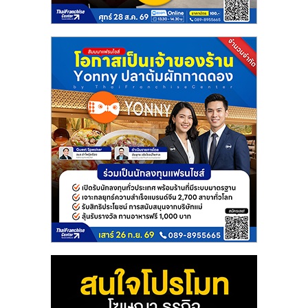
แฟ
รน
ไชส์
แฟ
รน
ไชส์
ขาย
หน้า
บ้าน