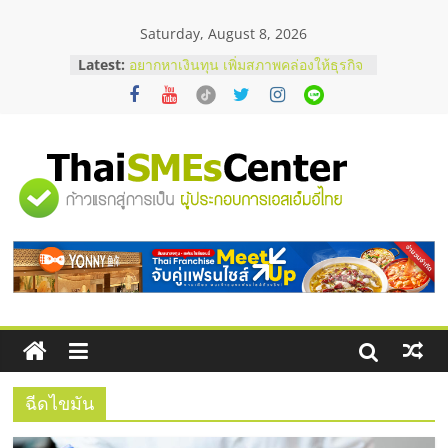
Skip
Saturday, August 8, 2026
to
บริษัท Cybersecurity ในไทยที่ไหนดี?
content
Latest:
วิธีเลือกผู้ให้บริการให้คุ้มค่าและตอบ
โจทย์ธุรกิจ
อยากหาเงินทุน เพิ่มสภาพคล่องให้ธุรกิจ
เริ่มยังไงให้ผ่านฉลุย
สัมมนาออนไลน์ โอกาสบริหารสถานี
บริการน้ำมัน Shell
"ศูนย์
สัมมนาลงทุน แฟรนไชส์ยอนนี่
ThaiFranchise Meet Up จับคู่แฟรน
ไชส์ ครั้งที่ 8
รวม
ร้านเครื่องเสียงคุณภาพสูง พร้อม
โซลูชันระบบภาพและเสียง
ข้อมูล
ธุรกิจ
SME
ฉีดไขมัน