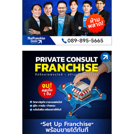
เปิด
ร้าน
ปรึกษา
ฟรี,
บริการ
พัฒนา
ระบบ
แฟ