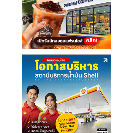
แฟ
รน
ไชส์,
รวม
แฟ
รน
ไชส์
ขาย