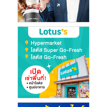
ลงทุน
และ
ขยาย
สา
ขา
แฟ
รน
ไชส์,