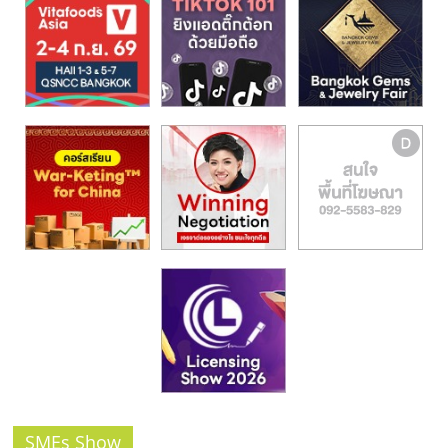
รน
ไชส์,
ศูนย์
รวม
แฟ
รน
ไชส์
พร้อม
ทำเล
สำหรับ
เปิด
ร้าน
ปรึกษา
ฟรี,
บริการ
พัฒนา
ระบบ
แฟ
SMEs Show