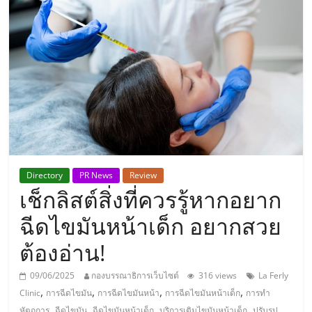
แห่ง
ประเทศไทย,
ThaiSMEsCenter,
รวม
ธุรกิจ
Directory
PR News
Review
เช็กลิสต์สิ่งที่ควรรู้หากอยาก
เอ
ฉีดไขมันหน้าเด็ก อยากสวย
ส
ต้องอ่าน!
เอ็
09/06/2025
กองบรรณาธิการเว็บไซต์
316 views
La Ferly
,
,
,
,
Clinic
การฉีดไขมัน
การฉีดไขมันหน้า
การฉีดไขมันหน้าเด็ก
การทำ
,
,
,
,
หัตถการ
ฉีดไขมัน
ฉีดไขมันหน้าเด็ก
บริการเติมไขมันหน้าเด็ก
ปรับรูป