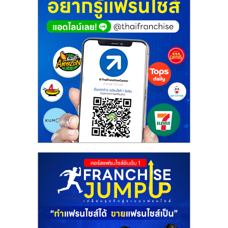
ศูนย์
รวม
แฟ
รน
ไชส์
พร้อม
ทำเล
สำหรับ