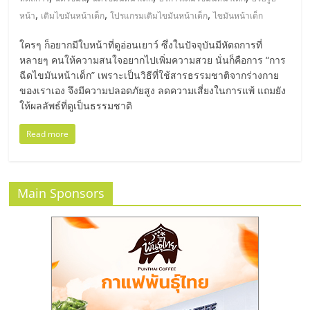
มอี
,
,
,
หน้า
เติมไขมันหน้าเด็ก
โปรแกรมเติมไขมันหน้าเด็ก
ไขมันหน้าเด็ก
ไทย,
ใครๆ ก็อยากมีใบหน้าที่ดูอ่อนเยาว์ ซึ่งในปัจจุบันมีหัตถการที่
หลายๆ คนให้ความสนใจอยากไปเพิ่มความสวย นั่นก็คือการ “การ
SMEs,
ฉีดไขมันหน้าเด็ก” เพราะเป็นวิธีที่ใช้สารธรรมชาติจากร่างกาย
ของเราเอง จึงมีความปลอดภัยสูง ลดความเสี่ยงในการแพ้ แถมยัง
ให้ผลลัพธ์ที่ดูเป็นธรรมชาติ
แฟ
Read more
รน
ไชส์,
Main Sponsors
ที่
ปรึกษา