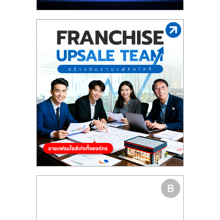
รน
ไชส์"
"ศูนย์
รวม
ข้อมูล
ธุรกิจ
SME
แห่ง
ประเทศไทย,
ThaiSMEsCenter,
รวม
ธุรกิจ
เอ
ส
เอ็
มอี