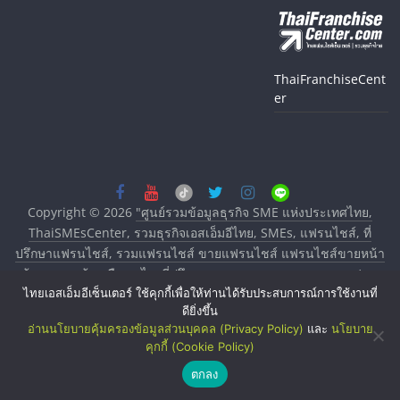
ThaiFranchiseCent
er
Copyright © 2026
"ศูนย์รวมข้อมูลธุรกิจ SME แห่งประเทศไทย,
ThaiSMEsCenter, รวมธุรกิจเอสเอ็มอีไทย, SMEs, แฟรนไชส์, ที่
ปรึกษาแฟรนไชส์, รวมแฟรนไชส์ ขายแฟรนไชส์ แฟรนไชส์ขายหน้า
บ้าน ลงทุนน้อย คืนทุนไว, ที่ปรึกษาการลงทุนและขยายสาขาแฟรน
ไทยเอสเอ็มอีเซ็นเตอร์ ใช้คุกกี้เพื่อให้ท่านได้รับประสบการณ์การใช้งานที่
ไชส์, ศูนย์รวมแฟรนไชส์ พร้อมทำเลสำหรับเปิดร้าน ปรึกษาฟรี,
ดียิ่งขึ้น
บริการพัฒนาระบบแฟรนไชส์"
. All rights reserved.
อ่านนโยบายคุ้มครองข้อมูลส่วนบุคคล (Privacy Policy)
และ
นโยบาย
คุกกี้ (Cookie Policy)
ตกลง