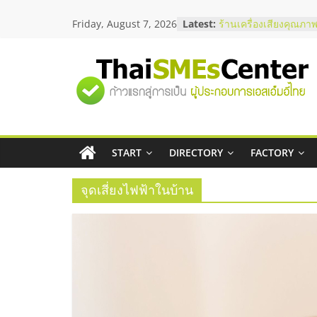
Skip
สัมมนาลงทุน แฟรนไชส
Friday, August 7, 2026
Latest:
to
ThaiFranchise Meet U
content
ไชส์ ครั้งที่ 8
ร้านเครื่องเสียงคุณภาพ
โซลูชันระบบภาพและเ
"ศูนย์
บริษัท Cybersecurity 
วิธีเลือกผู้ให้บริการให
รวม
โจทย์ธุรกิจ
อยากหาเงินทุน เพิ่มสภ
เริ่มยังไงให้ผ่านฉลุย
START
DIRECTORY
FACTORY
ข้อมูล
สัมมนาออนไลน์ โอกาส
บริการน้ำมัน Shell
จุดเสี่ยงไฟฟ้าในบ้าน
ธุรกิจ
SME
แห่ง