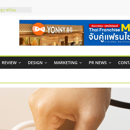
์ยอนนี่
p จับคู่แฟรน
สูง พร้อม
สียง
ในไทยที่ไหนดี?
้คุ้มค่าและตอบ
าพคล่องให้ธุรกิจ
REVIEW
DESIGN
MARKETING
PR NEWS
CONT
บริหารสถานี