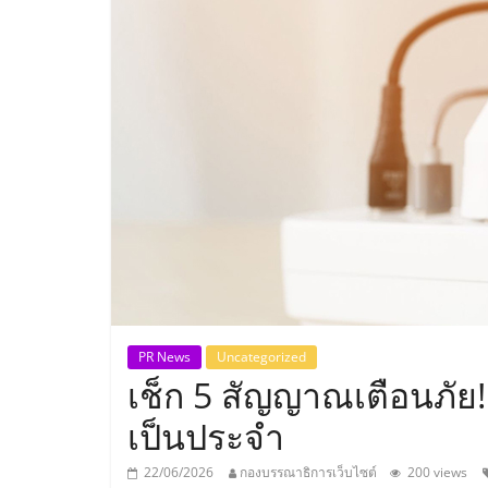
ประเทศไทย,
ThaiSMEsCenter
รวม
ธุรกิจ
เอ
ส
เอ็
PR News
Uncategorized
เช็ก 5 สัญญาณเตือนภัย! 
มอี
เป็นประจำ
22/06/2026
กองบรรณาธิการเว็บไซต์
200 views