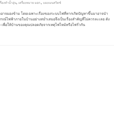
,
,
รื่องทำน้ำอุ่น
เครื่องหมาย มอก.
แผงเมนสวิตช์
่เราอาจมองข้าม โดยเฉพาะเรื่องของระบบไฟที่หากเกิดปัญหาขึ้นมาอาจนำ
รณ์ไฟฟ้าภายในบ้านอย่างสม่ำเสมอจึงเป็นเรื่องสำคัญที่ไม่ควรละเลย ดัง
วัง เพื่อให้บ้านของคุณปลอดภัยจากเหตุไฟไหม้หรือไฟรั่วกัน