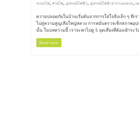
ไทย,
,
,
,
,
ระบบไฟ
สายไฟ
อุปกรณ์ไฟฟ้า
อุปกรณ์ไฟฟ้าจาก Leetech
เค
SMEs,
ความปลอดภัยในบ้านเริ่มต้นจากการใส่ใจสิ่งเล็ก ๆ ที
ไปสู่ความสูญเสียใหญ่หลวง การหมั่นตรวจเช็กสภาพอุปก
แฟ
นั้น ในบทความนี้ เราจะพาไปดู 5 จุดเสี่ยงที่ต้องเฝ้าระ
Read more
รน
ไชส์,
ที่
ปรึกษา
แฟ
รน