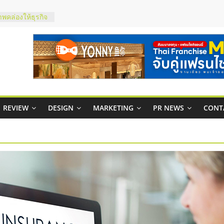
ในไทยที่ไหนดี?
้คุ้มค่าและตอบ
าพคล่องให้ธุรกิจ
บริหารสถานี
์ยอนนี่
p จับคู่แฟรน
REVIEW
DESIGN
MARKETING
PR NEWS
CONT
สูง พร้อม
สียง