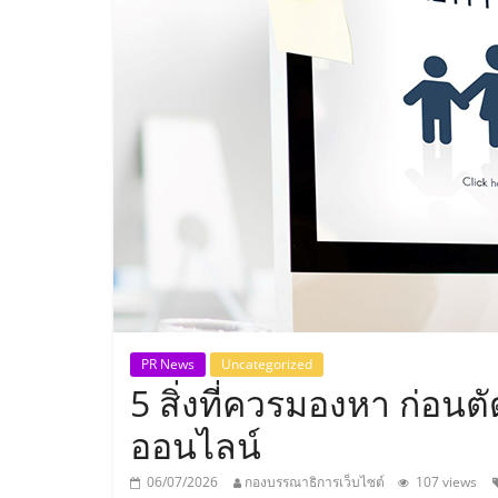
ประเทศไทย,
ThaiSMEsCenter
รวม
ธุรกิจ
เอ
ส
เอ็
PR News
Uncategorized
5 สิ่งที่ควรมองหา ก่อนต
มอี
ออนไลน์
06/07/2026
กองบรรณาธิการเว็บไซต์
107 views