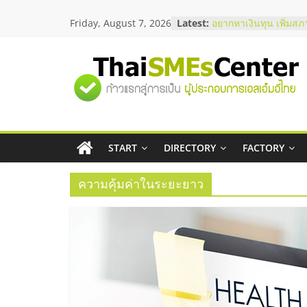
Skip
บริษัท Cybersecurity 
Friday, August 7, 2026
Latest:
to
วิธีเลือกผู้ให้บริการให
content
โจทย์ธุรกิจ
อยากหาเงินทุน เพิ่มสภ
เริ่มยังไงให้ผ่านฉลุย
"ศูนย์
สัมมนาออนไลน์ โอกาส
บริการน้ำมัน Shell
รวม
สัมมนาลงทุน แฟรนไชส
ThaiFranchise Meet U
ไชส์ ครั้งที่ 8
START
DIRECTORY
FACTORY
ข้อมูล
ร้านเครื่องเสียงคุณภาพ
โซลูชันระบบภาพและเ
ความคุ้มค่าในระยะยาว
ธุรกิจ
SME
แห่ง