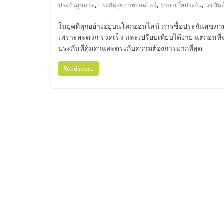
ไทย,
,
,
,
ประกันสุขภาพ
ประกันสุขภาพออนไลน์
ราคาเบี้ยประกัน
วงเงิน
SMEs,
ในยุคที่ทุกอย่างอยู่บนโลกออนไลน์ การซื้อประกันสุขภ
เพราะสะดวก รวดเร็ว และเปรียบเทียบได้ง่าย แต่ก่อนที่
แฟ
ประกันที่คุ้มค่าและตรงกับความต้องการมากที่สุด
Read more
รน
ไชส์,
ที่
ปรึกษา
แฟ
รน