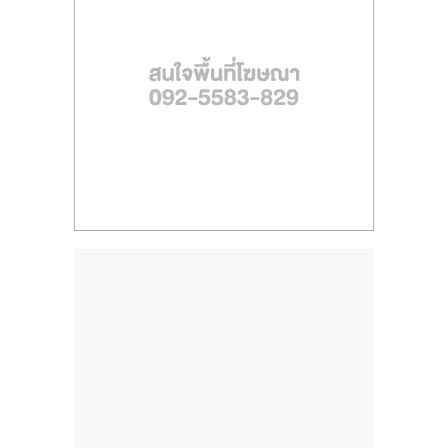
ไทย,
SMEs,
แฟ
รน
ไชส์,
ที่
ปรึกษา
แฟ
รน
ไชส์,
รวม
แฟ
รน
ไชส์
ขาย
แฟ
รน
ไชส์
แฟ