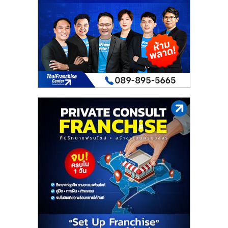
เปิด
ร้าน
ปรึกษา
ฟรี,
บริการ
พัฒนา
ระบบ
แฟ