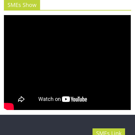
รน
SMEs Show
ไชส์"
SMEs Link