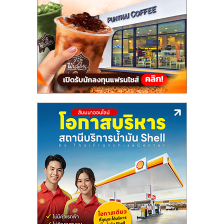
แฟ
รน
ไชส์,
รวม
แฟ
รน
ไชส์
ขาย