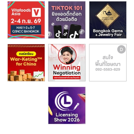
รน
ไชส์,
ศูนย์
รวม
แฟ
รน
ไชส์
พร้อม
ทำเล
สำหรับ
เปิด
ร้าน
ปรึกษา
ฟรี,
บริการ
พัฒนา
ระบบ
แฟ