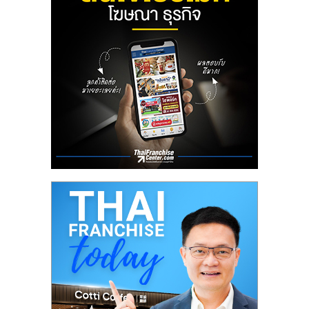
ลงทุน
น้อย
คืน
ทุน
ไว,
ที่
ปรึกษา
การ