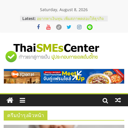
Skip
Saturday, August 8, 2026
to
บริษัท Cybersecurity ในไทยที่ไหนดี?
content
Latest:
วิธีเลือกผู้ให้บริการให้คุ้มค่าและตอบ
โจทย์ธุรกิจ
อยากหาเงินทุน เพิ่มสภาพคล่องให้ธุรกิจ
เริ่มยังไงให้ผ่านฉลุย
สัมมนาออนไลน์ โอกาสบริหารสถานี
บริการน้ำมัน Shell
"ศูนย์
สัมมนาลงทุน แฟรนไชส์ยอนนี่
ThaiFranchise Meet Up จับคู่แฟรน
ไชส์ ครั้งที่ 8
รวม
ร้านเครื่องเสียงคุณภาพสูง พร้อม
โซลูชันระบบภาพและเสียง
ข้อมูล
ธุรกิจ
SME
ครีมบำรุงผิวหน้า