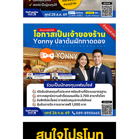
แฟ
รน
ไชส์
แฟ
รน
ไชส์
ขาย
หน้า
บ้าน