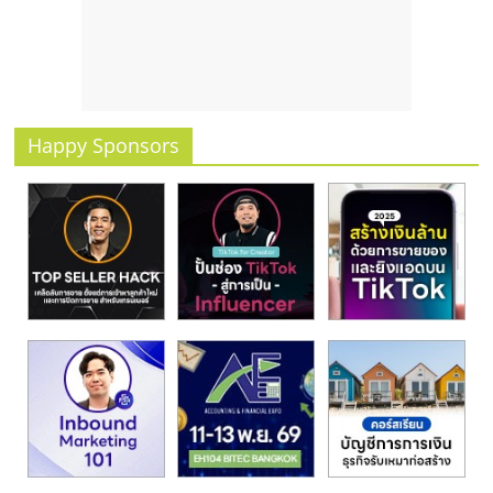
รน
ไชส์
ขาย
หน้า
บ้าน
ลงทุน
Happy Sponsors
น้อย
คืน
ทุน
ไว,
ที่
ปรึกษา
การ
ลงทุน
และ
ขยาย
สา
ขา
แฟ