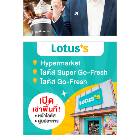
ลงทุน
และ
ขยาย
สา
ขา
แฟ
รน
ไชส์,