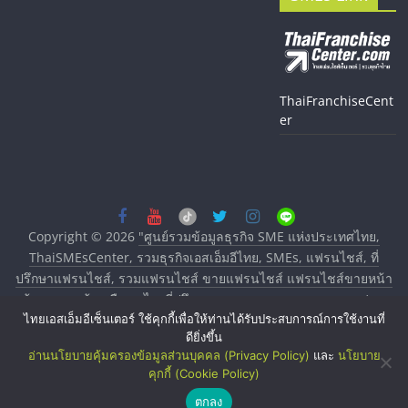
ThaiFranchiseCent
er
Copyright © 2026
"ศูนย์รวมข้อมูลธุรกิจ SME แห่งประเทศไทย,
ThaiSMEsCenter, รวมธุรกิจเอสเอ็มอีไทย, SMEs, แฟรนไชส์, ที่
ปรึกษาแฟรนไชส์, รวมแฟรนไชส์ ขายแฟรนไชส์ แฟรนไชส์ขายหน้า
บ้าน ลงทุนน้อย คืนทุนไว, ที่ปรึกษาการลงทุนและขยายสาขาแฟรน
ไทยเอสเอ็มอีเซ็นเตอร์ ใช้คุกกี้เพื่อให้ท่านได้รับประสบการณ์การใช้งานที่
ไชส์, ศูนย์รวมแฟรนไชส์ พร้อมทำเลสำหรับเปิดร้าน ปรึกษาฟรี,
ดียิ่งขึ้น
บริการพัฒนาระบบแฟรนไชส์"
. All rights reserved.
อ่านนโยบายคุ้มครองข้อมูลส่วนบุคคล (Privacy Policy)
และ
นโยบาย
คุกกี้ (Cookie Policy)
ตกลง