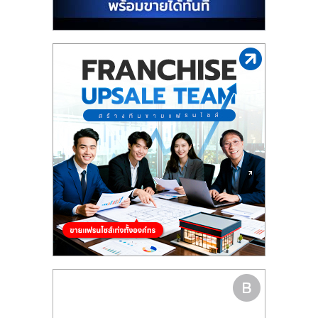
รน
ไชส์"
"ศูนย์
รวม
ข้อมูล
ธุรกิจ
SME
แห่ง
ประเทศไทย,
ThaiSMEsCenter,
รวม
ธุรกิจ
เอ
ส
เอ็
มอี