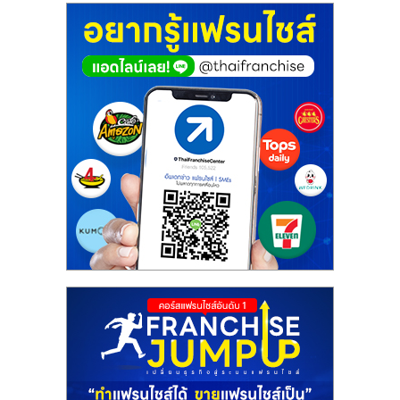
ศูนย์
รวม
แฟ
รน
ไชส์
พร้อม
ทำเล
สำหรับ