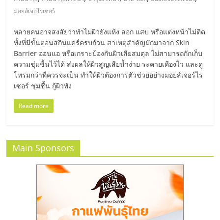
มอี
มอยส์เจอไรเซอร์
ไทย,
หลายคนอาจสงสัยว่าทำไมผิวยังแห้ง ลอก แสบ หรือแต่งหน้าไม่ติด
ทั้งที่มีขั้นตอนสกินแคร์ครบถ้วน สาเหตุสำคัญมักมาจาก Skin
SMEs,
Barrier อ่อนแอ หรือเกราะป้องกันผิวเสียสมดุล ไม่สามารถกักเก็บ
ความชุ่มชื้นไว้ได้ ส่งผลให้ผิวสูญเสียน้ำง่าย ระคายเคืองไว และดู
โทรมกว่าที่ควรจะเป็น ทำให้ผิวต้องการตัวช่วยอย่างมอยส์เจอร์ไร
แฟ
เซอร์ ชุ่มชื้น กู้ผิวพัง
Read more
รน
ไชส์,
Main Sponsors
ที่
ปรึกษา