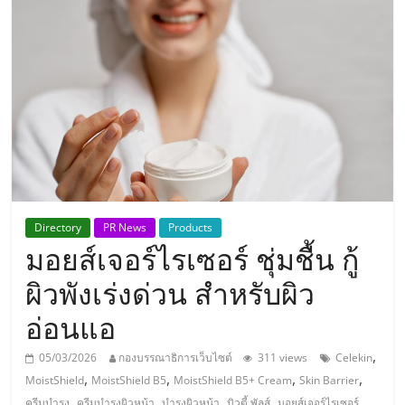
แห่ง
ประเทศไทย,
ThaiSMEsCenter,
รวม
ธุรกิจ
Directory
PR News
Products
มอยส์เจอร์ไรเซอร์ ชุ่มชื้น กู้
เอ
ผิวพังเร่งด่วน สำหรับผิว
ส
อ่อนแอ
เอ็
,
05/03/2026
กองบรรณาธิการเว็บไซต์
311 views
Celekin
,
,
,
,
MoistShield
MoistShield B5
MoistShield B5+ Cream
Skin Barrier
,
,
,
,
,
ครีมบำรุง
ครีมบำรุงผิวหน้า
บำรุงผิวหน้า
บิวตี้ พัลส์
มอยส์เจอร์ไรเซอร์