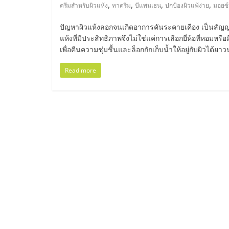
ไทย,
,
,
,
,
ครีมสำหรับผิวแห้ง
ทาครีม
บีแพนเธน
ปกป้องผิวแพ้ง่าย
มอยซ์เ
SMEs,
ปัญหาผิวแห้งลอกจนเกิดอาการคันระคายเคือง เป็นสัญ
แห้งที่มีประสิทธิภาพจึงไม่ใช่แค่การเลือกยี่ห้อที่หอมหรื
แฟ
เพื่อคืนความชุ่มชื้นและล็อกกักเก็บน้ำให้อยู่กับผิวได้ยาว
Read more
รน
ไชส์,
ที่
ปรึกษา
แฟ
รน