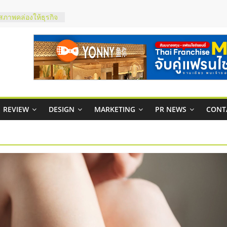
มสภาพคล่องให้ธุรกิจ
กาสบริหารสถานี
ชส์ยอนนี่
t Up จับคู่แฟรน
ภาพสูง พร้อม
ะเสียง
ty ในไทยที่ไหนดี?
REVIEW
DESIGN
MARKETING
PR NEWS
CONT
รให้คุ้มค่าและตอบ