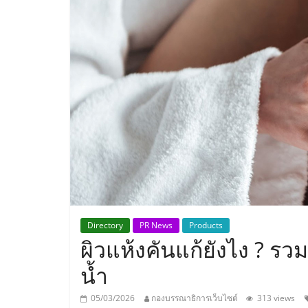
ประเทศไทย,
ThaiSMEsCenter
รวม
ธุรกิจ
เอ
ส
เอ็
Directory
PR News
Products
ผิวแห้งคันแก้ยังไง ? รวม
มอี
น้ำ
05/03/2026
กองบรรณาธิการเว็บไซต์
313 views