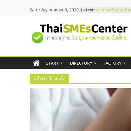
Skip
Saturday, August 8, 2026
Latest:
อยากหาเงินทุน เพิ่
to
เริ่มยังไงให้ผ่านฉลุย
content
สัมมนาออนไลน์ โอ
บริการน้ำมัน Shell
"ศูนย์
สัมมนาลงทุน แฟรนไ
ThaiFranchise Mee
ไชส์ ครั้งที่ 8
รวม
ร้านเครื่องเสียงคุณ
โซลูชันระบบภาพแล
บริษัท Cybersecuri
START
DIRECTORY
FACTORY
ข้อมูล
วิธีเลือกผู้ให้บริกา
โจทย์ธุรกิจ
ครีมทาผิวแห้ง
ธุรกิจ
SME
แห่ง