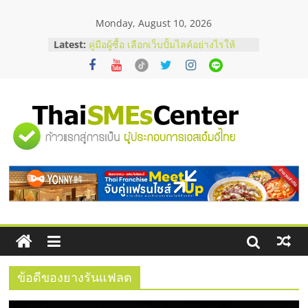
Skip
Monday, August 10, 2026
to
content
สัมมนาออนไลน์ โอกาสบริหารสถานี
Latest:
บริการน้ำมัน Shell
คู่มือผู้ซื้อ เลือกเว็บปั้มไลค์อย่างไรให้
เหมาะกับเป้าหมายของธุรกิจ
เว็บปั้มวิวช่วยธุรกิจออนไลน์ได้จริงหรือ
วิเคราะห์ข้อดีและข้อควรพิจารณา
"ศูนย์
FAQ รวมคำถามยอดฮิตเกี่ยวกับการ
ปั้มฟอลติ๊กตอกที่เจ้าของธุรกิจควรรู้
อยากหาเงินทุน เพิ่มสภาพคล่องให้ธุรกิจ
รวม
เริ่มยังไงให้ผ่านฉลุย
ข้อมูล
ธุรกิจ
SME
ข้อดีของยางรันแฟลต