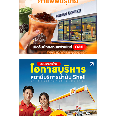
แฟ
รน
ไชส์,
รวม
แฟ
รน
ไชส์
ขาย