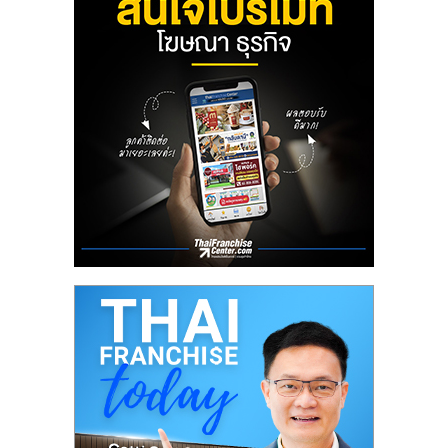
ลงทุน
น้อย
คืน
ทุน
ไว,
ที่
ปรึกษา
การ