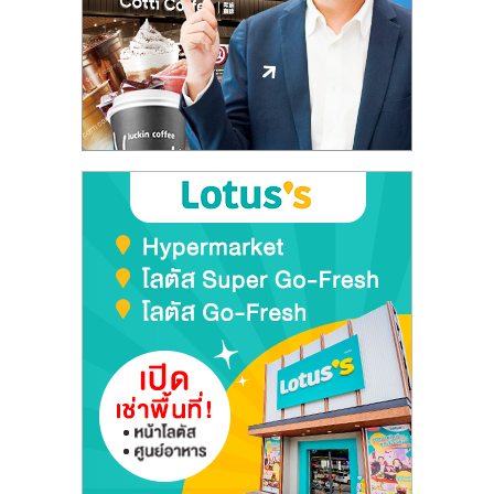
ลงทุน
และ
ขยาย
สา
ขา
แฟ
รน
ไชส์,