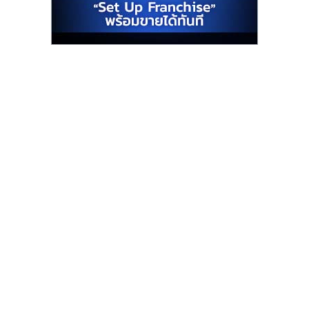
รน
ไชส์"
"ศูนย์
รวม
ข้อมูล
ธุรกิจ
SME
แห่ง
ประเทศไทย,
ThaiSMEsCenter,
รวม
ธุรกิจ
เอ
ส
เอ็
มอี