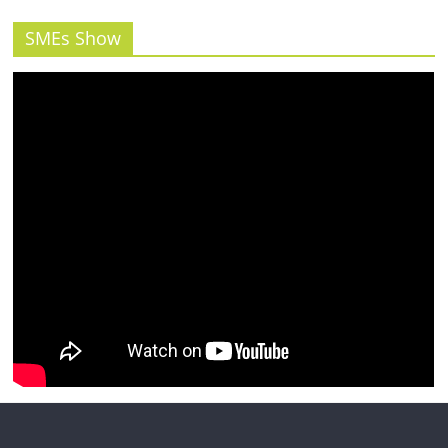
รน
ไชส์"
SMEs Show