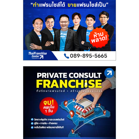
เปิด
ร้าน
ปรึกษา
ฟรี,
บริการ
พัฒนา
ระบบ
แฟ