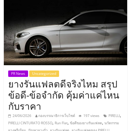
แห่ง
ประเทศไทย,
ThaiSMEsCenter,
รวม
ธุรกิจ
PR News
Uncategorized
ยางรันแฟลตดีจริงไหม สรุป
เอ
ข้อดี-ข้อจำกัด คุ้มค่าแค่ไหน
ส
กับราคา
เอ็
,
24/06/2026
กองบรรณาธิการเว็บไซต์
197 views
PIRELLI
,
,
,
PIRELLI CINTURATO ROSSO
Run Flat
ข้อดีของยางรันแฟลต
นวัตกรรม
,
,
,
,
ยางพรีเมียม
ปัญหายางรั่ว
ยางรันแฟลต
ยางรันแฟลตของ PIRELLI