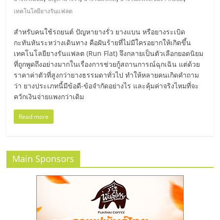
มอี
เทคโนโลยียางรันแฟลต
ไทย,
สำหรับคนใช้รถยนต์ ปัญหายางรั่ว ยางแบน หรือยางระเบิด
กะทันหันระหว่างเดินทาง คือฝันร้ายที่ไม่มีใครอยากให้เกิดขึ้น
SMEs,
เทคโนโลยียางรันแฟลต (Run Flat) จึงกลายเป็นตัวเลือกยอดนิยม
ที่ถูกพูดถึงอย่างมากในเรื่องการช่วยกู้สถานการณ์ฉุกเฉิน แต่ด้วย
ราคาค่าตัวที่สูงกว่ายางธรรมดาทั่วไป ทำให้หลายคนเกิดคำถาม
แฟ
ว่า ยางประเภทนี้มีข้อดี-ข้อจำกัดอย่างไร และคุ้มค่าจริงไหมที่จะ
ควักเงินจ่ายแพงกว่าเดิม
รน
Read more
ไชส์,
Main Sponsors
ที่
ปรึกษา