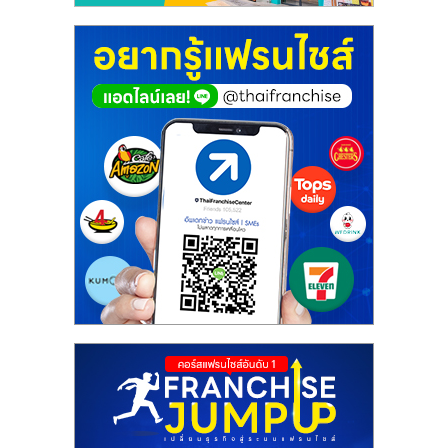
ศูนย์
รวม
แฟ
รน
ไชส์
พร้อม
ทำเล
สำหรับ