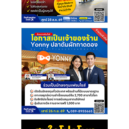
แฟ
รน
ไชส์
แฟ
รน
ไชส์
ขาย
หน้า
บ้าน